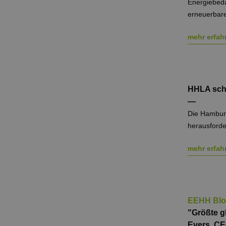
_ga_7TCBZELCXK
.erneu
Energiebeda
energi
erneuerbare
hambu
mehr erfah
HHLA schl
—
Die Hamburg
heraus­ford
mehr erfah
EEHH Blog
"Größte g
Evers, C