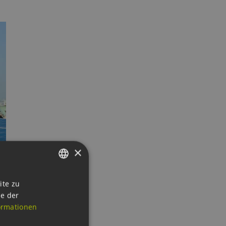
×
GERMAN
ite zu
ie der
ENGLISH
ormationen
GERMAN