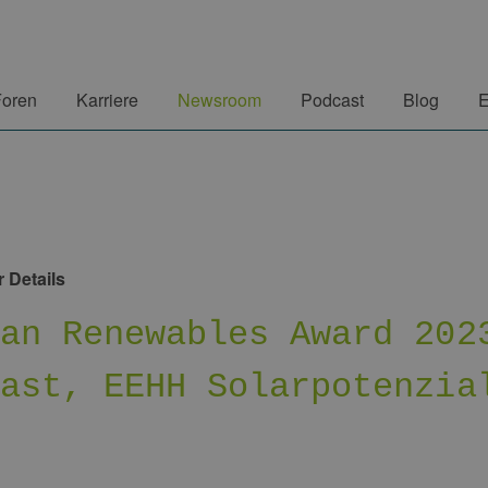
Foren
Karriere
Newsroom
Podcast
Blog
E
 Details
man Renewables Award 202
cast, EEHH Solarpotenzia