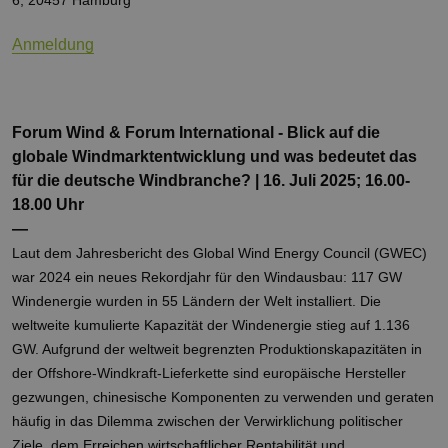
6, 20457 Hamburg
wer
CookieScriptConsent
2 Monate 4
Die
CookieScript
Anmeldung
Wochen
Coo
www.erneuerbare-
ver
energien-
Ein
hamburg.de
für
spe
Ban
Scr
Forum Wind & Forum International - Blick auf die
ord
globale Windmarktentwicklung und was bedeutet das
fun
für die deutsche Windbranche? | 16. Juli 2025; 16.00-
__cf_bm
29 Minuten
Die
Cloudflare Inc.
37 Sekunden
ver
.vimeo.com
18.00 Uhr
Men
—
unt
die
Laut dem Jahresbericht des Global Wind Energy Council (GWEC)
um 
die
war 2024 ein neues Rekordjahr für den Windausbau: 117 GW
zu e
Windenergie wurden in 55 Ländern der Welt installiert. Die
weltweite kumulierte Kapazität der Windenergie stieg auf 1.136
GW. Aufgrund der weltweit begrenzten Produktionskapazitäten in
der Offshore-Windkraft-Lieferkette sind europäische Hersteller
Provider /
gezwungen, chinesische Komponenten zu verwenden und geraten
Name
Ablaufdatum
Beschreibung
Domäne
Provider /
Name
Ablaufdatum
Beschre
häufig in das Dilemma zwischen der Verwirklichung politischer
Domäne
vuid
1 Jahr 1
Diese
Vimeo.com
Ziele, dem Erreichen wirtschaftlicher Rentabilität und