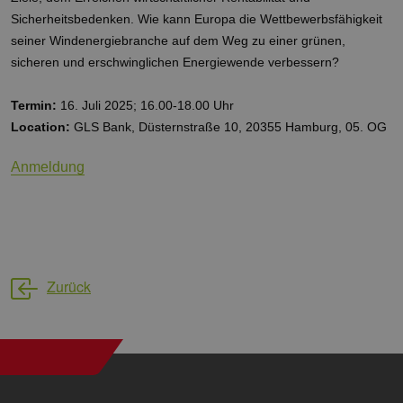
Monat
Cookies
_dd_s
Inc.
player.vimeo.com
15 Minuten
Dieses C
werden vom
.vimeo.com
wird ver
Sicherheitsbedenken. Wie kann Europa die Wettbewerbsfähigkeit
Vimeo-
um Sitzu
seiner Windenergiebranche auf dem Weg zu einer grünen,
Videoplayer
zu speic
auf Websites
sicherzus
sicheren und erschwinglichen Energiewende verbessern?
verwendet.
dass die
einer We
während 
Termin:
16. Juli 2025; 16.00-18.00 Uhr
Sitzung 
sind. Es
Location:
GLS Bank, Düsternstraße 10, 20355 Hamburg, 05. OG
Daten en
wie der 
mit den 
Anmeldung
Website
interagier
Einstell
ausgewäh
kann bei
Fehlerve
helfen.
_ga
1 Jahr 1
Dieser C
Google LLC
Monat
Name ist
Zurück
.erneuerbare-
Google U
energien-
Analytics
hamburg.de
verknüpft
eine wic
Aktualis
am häufi
verwend
Analysed
von Goog