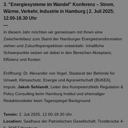
Provider /
3. "Energiesysteme im Wandel" Konferenz – Strom,
Name
Ablaufdatum
Bes
Domäne
Wärme, Verkehr, Industrie in Hamburg | 2. Juli 2025;
PHPSESSID
Sitzung
Coo
PHP.net
12.00-18.30 Uhr
Anw
www.erneuerbare-
wir
energien-
—
Spr
hamburg.de
In diesem Jahr möchten wir gemeinsam mit Ihnen eine
ein
die
Zwischenbilanz zum Stand der Hamburger Energietransformation
Ben
ver
ziehen und Zukunftsperspektiven entwickeln. Inhaltliche
Nor
sic
Schwerpunkte setzen wir dabei in den Bereichen Akzeptanz,
gene
Effizienz und Kosten.
und
ver
die 
gut
Eröffnung: Dr. Alexander von Vogel, Staatsrat der Behörde für
die
Umwelt, Klimaschutz, Energie und Agrarwirtschaft (BUKEA),
Anm
Ben
Impuls:
Jakob Schlandt
, Leiter des Kompetenzfelds Regulation &
Sei
Policy Consulting beim Hamburg Institut und ehemaliger
csrf_https-
Google Privacy Policy
www.erneuerbare-
Sitzung
Die
Redaktionsleiter beim Tagesspiegel Background
contao_csrf_token
energien-
ver
hamburg.de
auf
Anf
ver
Termin:
2. Juli 2025; 12.00-18.30 Uhr
sic
leg
Location:
Saalhaus der Patriotischen Gesellschaft, Trostbrücke 4-
Web