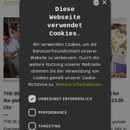
×
Anmeldung
Diese
Webseite
GERMAN
verwendet
ENGLISH
Cookies.
GERMAN
Wir verwenden Cookies, um die
Benutzerfreundlichkeit unserer
Website zu verbessern. Durch die
weitere Nutzung unserer Webseite
stimmen Sie der Verwendung von
Cookies gemäß unserer Cookie-
Bildquelle: EEHH GmbH
Richtlinie zu.
Weitere Informationen
THE BLUE BEACH - the European summer event for
UNBEDINGT ERFORDERLICH
the global energy transition | 26. Juni 2025; 14.00-23.00
Uhr
PERFORMANCE
—
THE BLUE BEACH ist das europäische Sommerfest für die globale
TARGETING
Energiewende. 2025 wird die Outdoor-Konferenz im fünften Jahr in