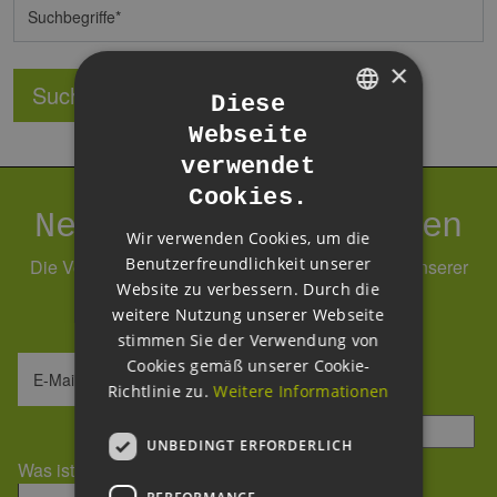
Suchbegriffe
×
Suchen
Diese
Webseite
GERMAN
verwendet
ENGLISH
Cookies.
GERMAN
Newsletter abonnieren
Wir verwenden Cookies, um die
Benutzerfreundlichkeit unserer
Die Verarbeitung Ihrer Daten erfolgt im Rahmen unserer
Website zu verbessern. Durch die
Daten­schutz­erklärung
.
weitere Nutzung unserer Webseite
stimmen Sie der Verwendung von
Cookies gemäß unserer Cookie-
E-Mail-Adresse
Richtlinie zu.
Weitere Informationen
Sicherheitsfrage
*
UNBEDINGT ERFORDERLICH
Was ist die Summe aus 2 und 3?