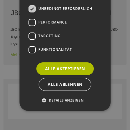
UNBEDINGT ERFORDERLICH
JBO Engineering Group GmbH
PERFORMANCE
JBO Engineering Group – Vision, Präzision, Verantwortung Die JBO
TARGETING
Engineering Group vereint visionäres Denken mit
ingenieurtechnischer Exzellenz. Als interdisziplinäres …
FUNKTIONALITÄT
Mehr erfahren
ALLE AKZEPTIEREN
ALLE ABLEHNEN
DETAILS ANZEIGEN
Unbedingt erforderlich
Performance