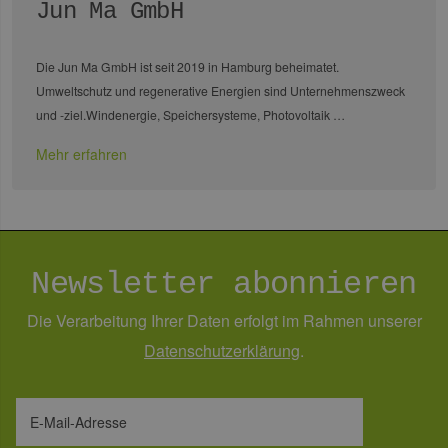
Targeting
Funktionalität
Jun Ma GmbH
Unbedingt erforderliche Cookies ermöglichen
wesentliche Kernfunktionen der Website wie die
Die Jun Ma GmbH ist seit 2019 in Hamburg beheimatet.
Benutzeranmeldung und die Kontoverwaltung.
Ohne die unbedingt erforderlichen Cookies
Umweltschutz und regenerative Energien sind Unternehmenszweck
kann die Website nicht ordnungsgemäß
und -ziel.Windenergie, Speichersysteme, Photovoltaik …
verwendet werden.
Provider /
Mehr erfahren
Name
Ablaufdatum
Bes
Domäne
PHPSESSID
Sitzung
Coo
PHP.net
Anw
www.erneuerbare-
wir
energien-
Spr
hamburg.de
ein
die
Newsletter abonnieren
Ben
ver
Nor
Die Verarbeitung Ihrer Daten erfolgt im Rahmen unserer
sic
gene
Daten­schutz­erklärung
.
und
ver
die 
gut
die
Anm
E-Mail-Adresse
Ben
Sei