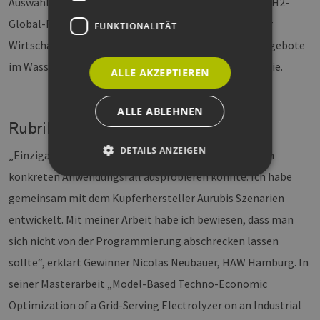
Auswahl, neben den Standards von TÜV Nord das neue H2-
Global-Förderinstrument des Bundesministeriums für
FUNKTIONALITÄT
Wirtschaft und Klimaschutz und die Weiterbildungsangebote
im Wasserstoffbereich der Hamburger Heinze Akademie.
ALLE AKZEPTIEREN
ALLE ABLEHNEN
Rubrik „Studentenarbeit des Jahres“
DETAILS ANZEIGEN
„Einzigartig macht meine Arbeit, dass ich sie an einem
konkreten Anwendungsfall ausprobieren konnte. Ich habe
gemeinsam mit dem Kupferhersteller Aurubis Szenarien
Unbedingt erforderlich
Performance
entwickelt. Mit meiner Arbeit habe ich bewiesen, dass man
Targeting
Funktionalität
sich nicht von der Programmierung abschrecken lassen
Unbedingt erforderliche Cookies ermöglichen
sollte“, erklärt Gewinner Nicolas Neubauer, HAW Hamburg. In
wesentliche Kernfunktionen der Website wie die
Benutzeranmeldung und die Kontoverwaltung.
seiner Masterarbeit „Model-Based Techno-Economic
Ohne die unbedingt erforderlichen Cookies
kann die Website nicht ordnungsgemäß
Optimization of a Grid-Serving Electrolyzer on an Industrial
verwendet werden.