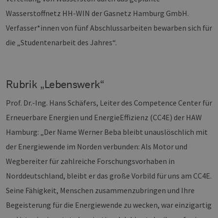
wer
Wasserstoffnetz HH-WIN der Gasnetz Hamburg GmbH.
CookieScriptConsent
2 Monate 4
Die
CookieScript
Wochen
Coo
www.erneuerbare-
Verfasser*innen von fünf Abschlussarbeiten bewarben sich für
ver
energien-
Ein
hamburg.de
die „Studentenarbeit des Jahres“.
für
spe
Ban
Scr
ord
fun
Rubrik „Lebenswerk“
__cf_bm
29 Minuten
Die
Cloudflare Inc.
37 Sekunden
ver
.vimeo.com
Prof. Dr.-Ing. Hans Schäfers, Leiter des Competence Center für
Men
unt
Erneuerbare Energien und EnergieEffizienz (CC4E) der HAW
die
um 
Hamburg: „Der Name Werner Beba bleibt unauslöschlich mit
die
zu e
der Energiewende im Norden verbunden: Als Motor und
Wegbereiter für zahlreiche Forschungsvorhaben in
Norddeutschland, bleibt er das große Vorbild für uns am CC4E.
Seine Fähigkeit, Menschen zusammenzubringen und Ihre
Provider /
Name
Ablaufdatum
Beschreibung
Domäne
Provider /
Name
Ablaufdatum
Beschre
Begeisterung für die Energiewende zu wecken, war einzigartig
Domäne
vuid
1 Jahr 1
Diese
Vimeo.com