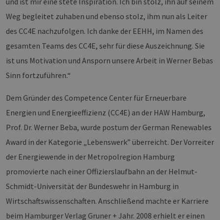
und ist mir eine stete Inspiration. Ich bin stolz, ihn auf seinem
Monat
Cookies
_dd_s
Inc.
player.vimeo.com
15 Minuten
Dieses C
werden vom
.vimeo.com
wird ver
Weg begleitet zuhaben und ebenso stolz, ihm nun als Leiter
Vimeo-
um Sitzu
Videoplayer
zu speic
des CC4E nachzufolgen. Ich danke der EEHH, im Namen des
auf Websites
sicherzus
verwendet.
dass die
gesamten Teams des CC4E, sehr für diese Auszeichnung. Sie
einer We
während 
Sitzung 
ist uns Motivation und Ansporn unsere Arbeit in Werner Bebas
sind. Es
Daten en
Sinn fortzuführen.“
wie der 
mit den 
Website
Dem Gründer des Competence Center für Erneuerbare
interagier
Einstell
Energien und Energieeffizienz (CC4E) an der HAW Hamburg,
ausgewäh
kann bei
Prof. Dr. Werner Beba, wurde postum der German Renewables
Fehlerve
helfen.
Award in der Kategorie „Lebenswerk” überreicht. Der Vorreiter
_ga
1 Jahr 1
Dieser C
Google LLC
Monat
Name ist
der Energiewende in der Metropolregion Hamburg
.erneuerbare-
Google U
energien-
Analytics
hamburg.de
promovierte nach einer Offizierslaufbahn an der Helmut-
verknüpft
eine wic
Schmidt-Universität der Bundeswehr in Hamburg in
Aktualis
am häufi
Wirtschaftswissenschaften. Anschließend machte er Karriere
verwend
Analysed
beim Hamburger Verlag Gruner + Jahr. 2008 erhielt er einen
von Goog