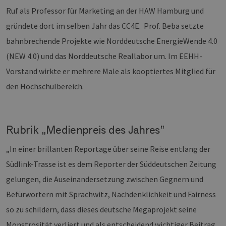
Dieses C
Ruf als Professor für Marketing an der HAW Hamburg und
wird ver
um einde
gründete dort im selben Jahr das CC4E. Prof. Beba setzte
Benutzer
untersch
indem ei
bahnbrechende Projekte wie Norddeutsche EnergieWende 4.0
zufällig 
Nummer 
(NEW 4.0) und das Norddeutsche Reallabor um. Im EEHH-
Client-ID
zugewies
Vorstand wirkte er mehrere Male als kooptiertes Mitglied für
Es ist in 
Seitenan
den Hochschulbereich.
auf einer
enthalte
wird zur
Berechn
Besucher
Sitzungs
Rubrik „Medienpreis des Jahres”
Kampagn
für die Si
Analyseb
„In einer brillanten Reportage über seine Reise entlang der
verwende
Südlink-Trasse ist es dem Reporter der Süddeutschen Zeitung
_ga_7TCBZELCXK
.erneuerbare-
1 Jahr 1
Dieses C
energien-
Monat
wird von
gelungen, die Auseinandersetzung zwischen Gegnern und
hamburg.de
Analytics
verwend
Befürwortern mit Sprachwitz, Nachdenklichkeit und Fairness
den Sitz
beizubeh
so zu schildern, dass dieses deutsche Megaprojekt seine
Monstrosität verliert und als entscheidend wichtiger Beitrag