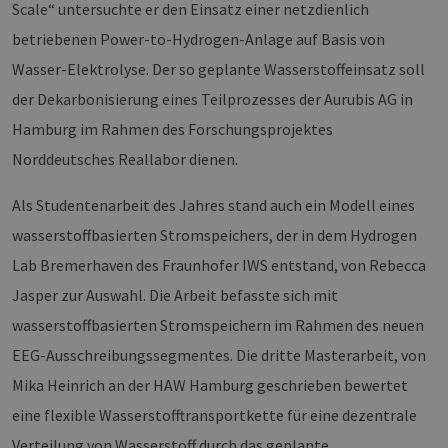
Scale“ untersuchte er den Einsatz einer netzdienlich
Provider /
Name
Ablaufdatum
Bes
Domäne
betriebenen Power-to-Hydrogen-Anlage auf Basis von
PHPSESSID
Sitzung
Coo
PHP.net
Wasser-Elektrolyse. Der so geplante Wasserstoffeinsatz soll
Anw
www.erneuerbare-
wir
energien-
der Dekarbonisierung eines Teilprozesses der Aurubis AG in
Spr
hamburg.de
ein
Hamburg im Rahmen des Forschungsprojektes
die
Ben
Norddeutsches Reallabor dienen.
ver
Nor
sic
gene
Als Studentenarbeit des Jahres stand auch ein Modell eines
und
ver
wasserstoffbasierten Stromspeichers, der in dem Hydrogen
die 
gut
Lab Bremerhaven des Fraunhofer IWS entstand, von Rebecca
die
Anm
Jasper zur Auswahl. Die Arbeit befasste sich mit
Ben
Sei
wasserstoffbasierten Stromspeichern im Rahmen des neuen
csrf_https-
Google Privacy Policy
www.erneuerbare-
Sitzung
Die
EEG-Ausschreibungssegmentes. Die dritte Masterarbeit, von
contao_csrf_token
energien-
ver
hamburg.de
auf
Anf
Mika Heinrich an der HAW Hamburg geschrieben bewertet
ver
sic
eine flexible Wasserstofftransportkette für eine dezentrale
leg
Web
Verteilung von Wasserstoff durch das geplante