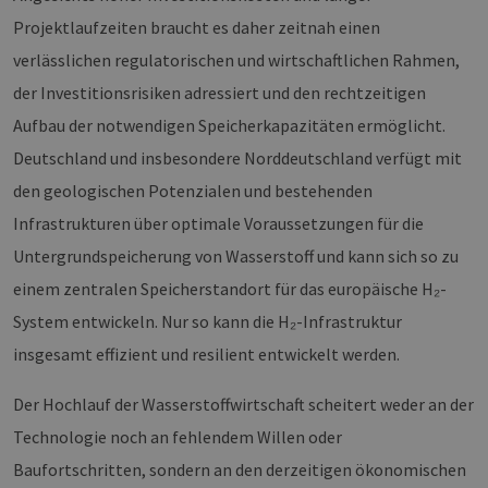
Provider /
Projektlaufzeiten braucht es daher zeitnah einen
Name
Ablaufdatum
Bes
Domäne
verlässlichen regulatorischen und wirtschaftlichen Rahmen,
PHPSESSID
Sitzung
Coo
PHP.net
Anw
www.erneuerbare-
der Investitionsrisiken adressiert und den rechtzeitigen
wir
energien-
Spr
hamburg.de
Aufbau der notwendigen Speicherkapazitäten ermöglicht.
ein
die
Deutschland und insbesondere Norddeutschland verfügt mit
Ben
ver
den geologischen Potenzialen und bestehenden
Nor
sic
Infrastrukturen über optimale Voraussetzungen für die
gene
und
ver
Untergrundspeicherung von Wasserstoff und kann sich so zu
die 
gut
einem zentralen Speicherstandort für das europäische H₂-
die
Anm
System entwickeln. Nur so kann die H₂-Infrastruktur
Ben
Sei
insgesamt effizient und resilient entwickelt werden.
csrf_https-
Google Privacy Policy
www.erneuerbare-
Sitzung
Die
contao_csrf_token
energien-
ver
Der Hochlauf der Wasserstoffwirtschaft scheitert weder an der
hamburg.de
auf
Anf
Technologie noch an fehlendem Willen oder
ver
sic
leg
Baufortschritten, sondern an den derzeitigen ökonomischen
Web