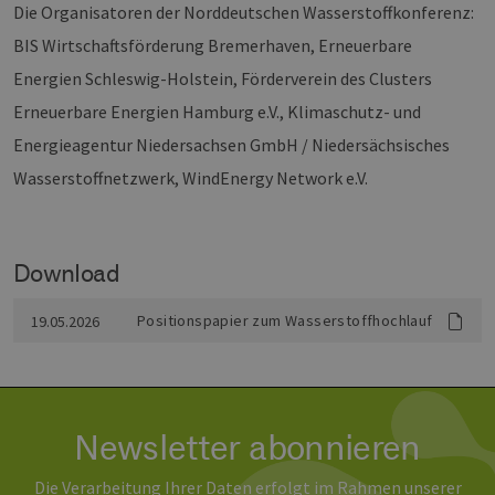
Die Organisatoren der Norddeutschen Wasserstoffkonferenz:
Monat
Cookies
_dd_s
Inc.
player.vimeo.com
15 Minuten
Dieses C
werden vom
.vimeo.com
wird ver
Vimeo-
BIS Wirtschaftsförderung Bremerhaven, Erneuerbare
um Sitzu
Videoplayer
zu speic
auf Websites
sicherzus
Energien Schleswig-Holstein, Förderverein des Clusters
verwendet.
dass die
einer We
Erneuerbare Energien Hamburg e.V., Klimaschutz- und
während 
Sitzung 
Energieagentur Niedersachsen GmbH / Niedersächsisches
sind. Es
Daten en
Wasserstoffnetzwerk, WindEnergy Network e.V.
wie der 
mit den 
Website
interagier
Einstell
ausgewäh
Download
kann bei
Fehlerve
helfen.
Positionspapier zum Wasserstoffhochlauf
19.05.2026
_ga
1 Jahr 1
Dieser C
Google LLC
Monat
Name ist
.erneuerbare-
Google U
energien-
Analytics
hamburg.de
verknüpft
eine wic
Aktualis
Newsletter abonnieren
am häufi
verwend
Analysed
Die Verarbeitung Ihrer Daten erfolgt im Rahmen unserer
von Goog