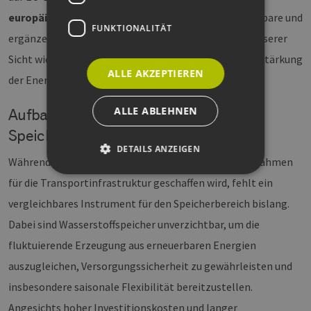
europäischen Energiesystems
zu stärken. Vergleichbare und
FUNKTIONALITÄT
ergänzende Initiativen auf Bundesebene wären aus unserer
Sicht wichtige und notwendige Schritte zur weiteren Stärkung
ALLE AKZEPTIEREN
der Energie-Resilienz in Deutschland.
ALLE ABLEHNEN
Aufbau einer leistungsfähigen H₂-
Speicherinfrastruktur
DETAILS ANZEIGEN
Während mit dem Kernnetz bereits ein tragfähiger Rahmen
für die Transportinfrastruktur geschaffen wird, fehlt ein
vergleichbares Instrument für den Speicherbereich bislang.
Unbedingt erforderlich
Performance
Targeting
Funktionalität
Dabei sind Wasserstoffspeicher unverzichtbar, um die
fluktuierende Erzeugung aus erneuerbaren Energien
Unbedingt erforderliche Cookies ermöglichen
wesentliche Kernfunktionen der Website wie die
auszugleichen, Versorgungssicherheit zu gewährleisten und
Benutzeranmeldung und die Kontoverwaltung.
Ohne die unbedingt erforderlichen Cookies
insbesondere saisonale Flexibilität bereitzustellen.
kann die Website nicht ordnungsgemäß
verwendet werden.
Angesichts hoher Investitionskosten und langer