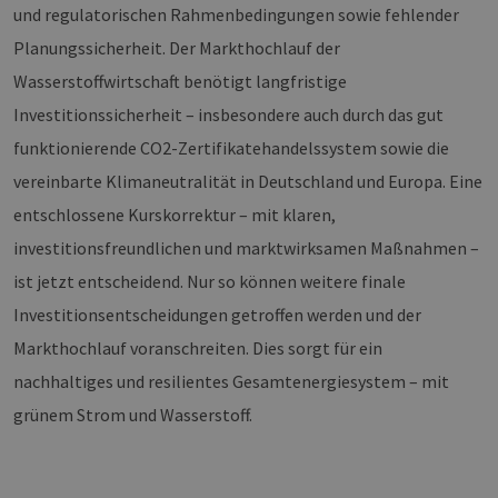
wer
und regulatorischen Rahmenbedingungen sowie fehlender
CookieScriptConsent
2 Monate 4
Die
CookieScript
Planungssicherheit. Der Markthochlauf der
Wochen
Coo
www.erneuerbare-
ver
energien-
Wasserstoffwirtschaft benötigt langfristige
Ein
hamburg.de
für
Investitionssicherheit – insbesondere auch durch das gut
spe
Ban
funktionierende CO2-Zertifikatehandelssystem sowie die
Scr
ord
vereinbarte Klimaneutralität in Deutschland und Europa. Eine
fun
entschlossene Kurskorrektur – mit klaren,
__cf_bm
29 Minuten
Die
Cloudflare Inc.
37 Sekunden
ver
.vimeo.com
Men
investitionsfreundlichen und marktwirksamen Maßnahmen –
unt
die
ist jetzt entscheidend. Nur so können weitere finale
um 
die
Investitionsentscheidungen getroffen werden und der
zu e
Markthochlauf voranschreiten. Dies sorgt für ein
nachhaltiges und resilientes Gesamtenergiesystem – mit
grünem Strom und Wasserstoff.
Provider /
Name
Ablaufdatum
Beschreibung
Domäne
Provider /
Name
Ablaufdatum
Beschre
Domäne
vuid
1 Jahr 1
Diese
Vimeo.com