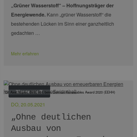
ver
„Grüner Wasserstoff“ – Hoffnungsträger der
Nor
sic
Energiewende.
Kann „grüner Wasserstoff“ die
gene
und
bestehenden Lücken im Sinn einer ganzheitlich
ver
die 
gedachten …
gut
die
Anm
Ben
Sei
Mehr erfahren
csrf_https-
Google Privacy Policy
www.erneuerbare-
Sitzung
Die
contao_csrf_token
energien-
ver
hamburg.de
auf
Anf
ver
sic
leg
Web
Wasserstoff
Dr. Axel Röpke, BWE HH, beim German Renewables Award 2020 (EEHH)
wer
CookieScriptConsent
2 Monate 4
Die
CookieScript
DO, 20.05.2021
Wochen
Coo
www.erneuerbare-
ver
energien-
„Ohne deutlichen
Ein
hamburg.de
für
spe
Ausbau von
Ban
Scr
ord