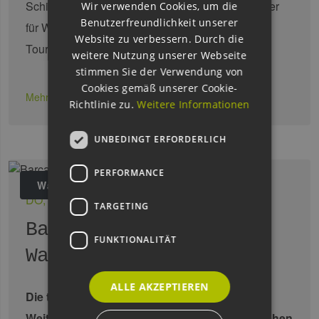
Schirmherrschaft von Dr. Bernd Buchholz, Minister
Wir verwenden Cookies, um die
Benutzerfreundlichkeit unserer
für Wirtschaft, Verkehr, Arbeit, Technologie und
Website zu verbessern. Durch die
Tourismus des …
weitere Nutzung unserer Webseite
stimmen Sie der Verwendung von
Cookies gemäß unserer Cookie-
Mehr erfahren
Richtlinie zu.
Weitere Informationen
UNBEDINGT ERFORDERLICH
PERFORMANCE
Wasserstoff
DO, 20.05.2021
TARGETING
Barcamp Grüner
FUNKTIONALITÄT
Wasserstoff
ALLE AKZEPTIEREN
Die technische Machbarkeit ist nicht alles.
Weitere Schlüsselfaktoren für einen erfolgreichen