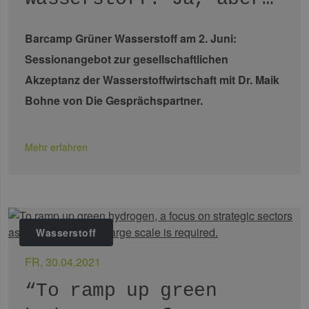
Daten en
wie der 
mit den 
Website
Barcamp Grüner Wasserstoff am 2. Juni:
interagier
Einstell
Sessionangebot zur gesellschaftlichen
ausgewäh
kann bei
Akzeptanz der Wasserstoffwirtschaft mit Dr. Maik
Fehlerve
helfen.
Bohne von Die Gesprächspartner.
_ga
1 Jahr 1
Dieser C
Google LLC
Monat
Name ist
.erneuerbare-
Google U
energien-
Analytics
hamburg.de
Mehr erfahren
verknüpft
eine wic
Aktualis
am häufi
verwend
Analysed
von Goog
Dieses C
wird ver
Wasserstoff
um einde
Benutzer
untersch
FR, 30.04.2021
indem ei
zufällig 
Nummer 
“To ramp up green
Client-ID
zugewies