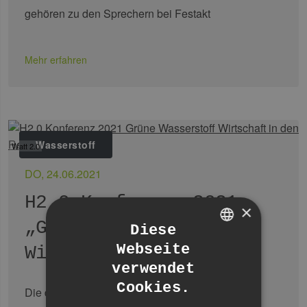
gehören zu den Sprechern bei Festakt
Mehr erfahren
Wasserstoff
Watt 2.0
DO, 24.06.2021
H2.0-Konferenz 2021
×
„Grüne Wasserstoff-
Diese
Webseite
Wirtschaft in den …
GERMAN
verwendet
ENGLISH
Cookies.
Die diesjährige H2.0-Konferenz steht unter der
GERMAN