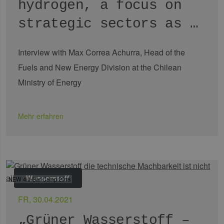
Es ist in 
hydrogen, a focus on
Seitenan
auf einer
strategic sectors as …
enthalte
wird zur
Berechn
Besucher
Sitzungs
Interview with Max Correa Achurra, Head of the
Kampagn
für die Si
Fuels and New Energy Division at the Chilean
Analyseb
verwende
Ministry of Energy
_ga_7TCBZELCXK
.erneuerbare-
1 Jahr 1
Dieses C
energien-
Monat
wird von
hamburg.de
Analytics
verwend
Mehr erfahren
den Sitz
beizubeh
Wasserstoff
NEW 4.0-Bar Camp 2018
FR, 30.04.2021
„Grüner Wasserstoff –