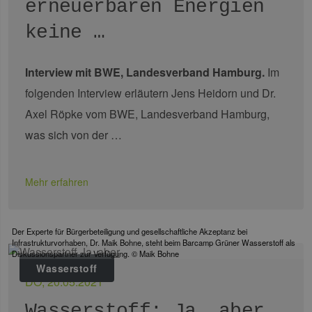
erneuerbaren Energien
fun
keine …
__cf_bm
29 Minuten
Die
Cloudflare Inc.
37 Sekunden
ver
.vimeo.com
Men
unt
die
Interview mit BWE, Landesverband Hamburg.
Im
um 
die
folgenden Interview erläutern Jens Heidorn und Dr.
zu e
Axel Röpke vom BWE, Landesverband Hamburg,
was sich von der …
Provider /
Name
Ablaufdatum
Beschreibung
Mehr erfahren
Domäne
Provider /
Name
Ablaufdatum
Beschre
Domäne
vuid
1 Jahr 1
Diese
Vimeo.com
Monat
Cookies
_dd_s
Inc.
player.vimeo.com
15 Minuten
Dieses C
werden vom
.vimeo.com
wird ver
Der Experte für Bürgerbeteiligung und gesellschaftliche Akzeptanz bei
Vimeo-
um Sitzu
Infrastrukturvorhaben, Dr. Maik Bohne, steht beim Barcamp Grüner Wasserstoff als
Videoplayer
zu speic
auf Websites
Diskussionspartner zur Verfügung. © Maik Bohne
sicherzus
verwendet.
dass die
Wasserstoff
einer We
DO, 20.05.2021
während 
Sitzung 
sind. Es
Wasserstoff: Ja, aber…