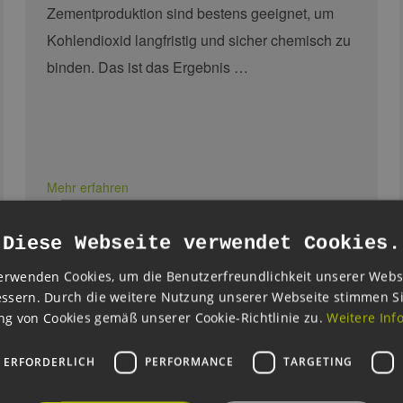
Zementproduktion sind bestens geeignet, um
Kohlendioxid langfristig und sicher chemisch zu
binden. Das ist das Ergebnis …
Mehr erfahren
Diese Webseite verwendet Cookies.
erwenden Cookies, um die Benutzerfreundlichkeit unserer Webs
ssern. Durch die weitere Nutzung unserer Webseite stimmen S
CO₂
DNV
g von Cookies gemäß unserer Cookie-Richtlinie zu.
Weitere Inf
DO, 13.11.2025
 ERFORDERLICH
PERFORMANCE
TARGETING
DNV’s first global