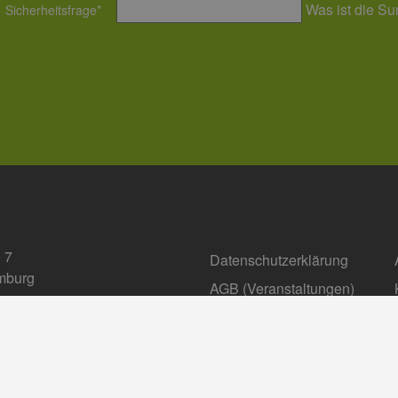
Was ist die S
Sicherheitsfrage
*
 7
Datenschutzerklärung
mburg
AGB (Ver­an­stal­tun­gen)
Compliance Management
fo@eehh.de
gen: Privatsphäre
Barrierefreiheit