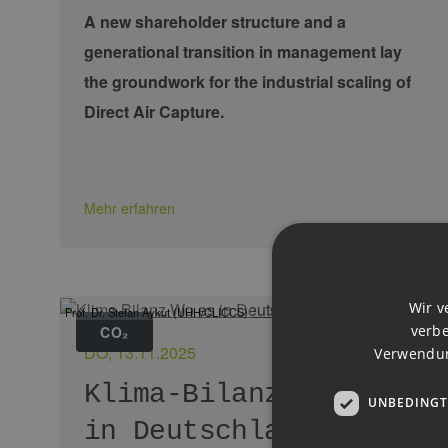
A new shareholder structure and a
generational transition in management lay
the groundwork for the industrial scaling of
Direct Air Capture.
Mehr erfahren
Wir v
Prof. Dr. Stefan Aykut (UHH/CLICCS)
verbe
CO₂
DO, 13.11.2025
Verwendun
Klima-Bilanz: Wo es
UNBEDINGT
in Deutschland hakt