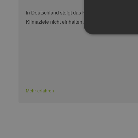
In Deutschland steigt das Risiko, die eigenen
Klimaziele nicht einhalten zu können.
Unbedingt erforderliche Co
Ohne die unbedingt erforde
Pr
Name
D
PHPSESSID
PH
Mehr erfahren
ww
en
ha
csrf_https-
ww
contao_csrf_token
en
ha
Google Privacy Poli
CookieScriptConsent
Co