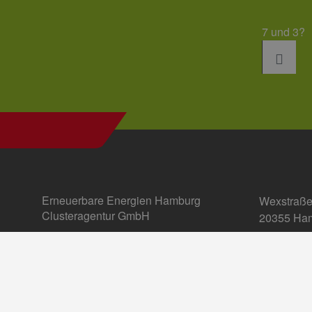
7 und 3?
Erneuerbare Energien Hamburg
Wexstraße
Clusteragentur GmbH
20355 Ha
E-Mail:
in
Einstellun