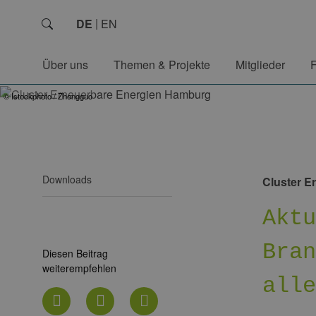
DE
EN
Über uns
Themen & Projekte
Mitglieder
© Istockphoto / Zhongguo
Downloads
Cluster E
Akt
Bra
Diesen Beitrag
weiterempfehlen
all