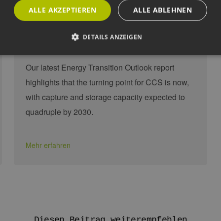
forecast on the
ALLE AKZEPTIEREN
ALLE ABLEHNEN
future of carbon
capture …
DETAILS ANZEIGEN
Our latest Energy Transition Outlook report
Unbedingt erforderlich
Performance
Targeting
Funktionalität
highlights that the turning point for CCS is now,
okies ermöglichen wesentliche Kernfunktionen der Website wie die Benutzeranmeldun
with capture and storage capacity expected to
rlichen Cookies kann die Website nicht ordnungsgemäß verwendet werden.
quadruple by 2030.
ovider /
Ablaufdatum
Beschreibung
omäne
Sitzung
Cookie, das von Anwendungen generiert wird, die
P.net
Mehr erfahren
basieren. Dies ist eine allgemeine Kennung, die z
w.erneuerbare-
Benutzersitzungsvariablen verwendet wird. Normal
ergien-
um eine zufällig generierte Zahl. Die Art und Weise
mburg.de
kann für die Site spezifisch sein. Ein gutes Beispiel 
Beibehaltung des Anmeldestatus für einen Benutze
w.erneuerbare-
Sitzung
Dieses Cookie wird verwendet, um Angriffe auf Qu
ergien-
(CSRF) zu verhindern, um sicherzustellen, dass nur
mburg.de
Website bearbeitet werden.
cy
2 Monate 4
Dieses Cookie wird vom Cookie-Script.com-Dienst
okieScript
Diesen Beitrag weiterempfehlen