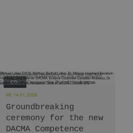
Michael Lübke EVOS, Matthias Bartholl Lother, Dr. Melanie Leonhard Senatorin
Hamburg, Jörg Spitzner DACMA, Evelyne Coulombe Canadian Ambassy, Dr.
CO₂
Lorenz Kiene eFuel, Hanspeter Tiede eFuel DAC | Credit: DACMA
MI, 14.01.2026
Groundbreaking
ceremony for the new
DACMA Competence