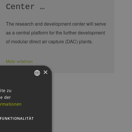
Center …
The research and development center will serve
as a central platform for the further development
of modular direct air capture (DAC) plants.
Mehr erfahren
×
GERMAN
ite zu
ie der
ENGLISH
ormationen
GERMAN
FUNKTIONALITÄT