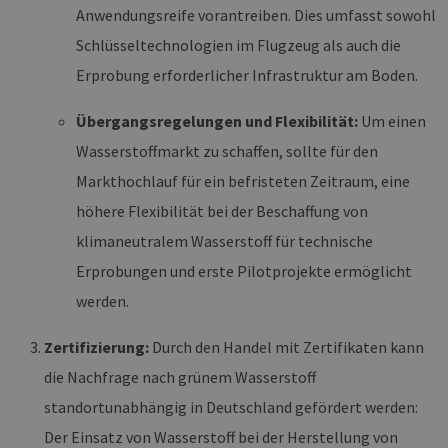
Es ist in 
Anwendungsreife vorantreiben. Dies umfasst sowohl
Seitenan
auf einer
Schlüsseltechnologien im Flugzeug als auch die
enthalte
wird zur
Erprobung erforderlicher Infrastruktur am Boden.
Berechn
Besucher
Sitzungs
Übergangsregelungen und Flexibilität:
Um einen
Kampagn
für die Si
Wasserstoffmarkt zu schaffen, sollte für den
Analyseb
verwende
Markthochlauf für ein befristeten Zeitraum, eine
_ga_7TCBZELCXK
.erneuerbare-
1 Jahr 1
Dieses C
energien-
Monat
wird von
höhere Flexibilität bei der Beschaffung von
hamburg.de
Analytics
verwend
klimaneutralem Wasserstoff für technische
den Sitz
beizubeh
Erprobungen und erste Pilotprojekte ermöglicht
werden.
Zertifizierung:
Durch den Handel mit Zertifikaten kann
die Nachfrage nach grünem Wasserstoff
standortunabhängig in Deutschland gefördert werden:
Der Einsatz von Wasserstoff bei der Herstellung von