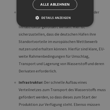
zertifizierten Herkunftsnachweisen an.
ALLE ABLEHNEN
Import:
Neben der lokalen Produktion muss der
DETAILS ANZEIGEN
langfristige Aufbau von Import- und Verteil-
Infrastruktur gefördert werden. Hier ist
sicherzustellen, dass die deutschen Häfen ihre
Unbedingt erforderlich
Performance
Standortvorteile im europäischen Wettbewerb
Targeting
Funktionalität
nutzen und erhalten können. Hierfür sind klare, EU-
Unbedingt erforderliche Cookies ermöglichen
weite Rahmenbedingungen für Umschlag,
wesentliche Kernfunktionen der Website wie die
Benutzeranmeldung und die Kontoverwaltung.
Transport und Lagerung von Wasserstoff und deren
Ohne die unbedingt erforderlichen Cookies
kann die Website nicht ordnungsgemäß
Derivaten erforderlich.
verwendet werden.
Provider /
Name
Ablaufdatum
Bes
Infrastruktur:
Der schnelle Aufbau eines
Domäne
Verteilnetzes zum Transport des Wasserstoffs muss
PHPSESSID
Sitzung
Coo
PHP.net
Anw
www.erneuerbare-
gefördert werden, so dass dieses zum Start der
wir
energien-
Spr
hamburg.de
Produktion zur Verfügung steht. Ebenso müssen
ein
die