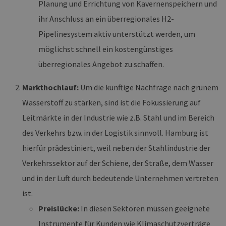
Planung und Errichtung von Kavernenspeichern und
Ben
ver
Nor
ihr Anschluss an ein überregionales H2-
sic
gene
Pipelinesystem aktiv unterstützt werden, um
und
ver
möglichst schnell ein kostengünstiges
die 
gut
überregionales Angebot zu schaffen.
die
Anm
Ben
Markthochlauf:
Um die künftige Nachfrage nach grünem
Sei
Wasserstoff zu stärken, sind ist die Fokussierung auf
csrf_https-
Google Privacy Policy
www.erneuerbare-
Sitzung
Die
contao_csrf_token
energien-
ver
hamburg.de
auf
Leitmärkte in der Industrie wie z.B. Stahl und im Bereich
Anf
ver
des Verkehrs bzw. in der Logistik sinnvoll. Hamburg ist
sic
leg
hierfür prädestiniert, weil neben der Stahlindustrie der
Web
wer
Verkehrssektor auf der Schiene, der Straße, dem Wasser
CookieScriptConsent
2 Monate 4
Die
CookieScript
und in der Luft durch bedeutende Unternehmen vertreten
Wochen
Coo
www.erneuerbare-
ver
energien-
ist.
Ein
hamburg.de
für
Preislücke:
In diesen Sektoren müssen geeignete
spe
Ban
Instrumente für Kunden wie Klimaschutzverträge
Scr