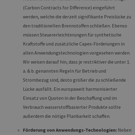
ord
fun
(Carbon Contracts for Difference) eingeführt
__cf_bm
29 Minuten
Die
Cloudflare Inc.
werden, welche die derzeit signifikante Preislücke zu
37 Sekunden
ver
.vimeo.com
Men
den traditionellen Brennstoffen schließen. Ebenso
unt
die
müssen Steuererleichterungen für synthetische
um 
die
Kraftstoffe und zusätzliche Capex-Förderungen in
zu e
allen Anwendungstechnologien vorgesehen werden.
Wir weisen darauf hin, dass je restriktiver die unter 1.
a. & b. genannten Regeln für Betrieb und
Provider /
Strombezug sind, desto größer die zu schließende
Name
Ablaufdatum
Beschreibung
Domäne
Provider /
Name
Ablaufdatum
Beschre
Domäne
Lücke ausfällt. Ein europaweit harmonisierter
vuid
1 Jahr 1
Diese
Vimeo.com
Monat
Cookies
_dd_s
Inc.
player.vimeo.com
15 Minuten
Dieses C
Einsatz von Quoten in der Beschaffung und im
werden vom
.vimeo.com
wird ver
Vimeo-
um Sitzu
Verbrauch wasserstoffbasierter Produkte sollte
Videoplayer
zu speic
auf Websites
sicherzus
außerdem die nötige Planbarkeit schaffen.
verwendet.
dass die
einer We
während 
Förderung von Anwendungs-Technologien:
Neben
Sitzung 
sind. Es