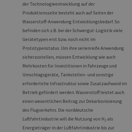
Daten en
der Technologieentwicklung auf der
wie der 
mit den 
Produktionsseite besteht auch auf Seiten der
Website
interagier
Wasserstoff-Anwendung Entwicklungsbedarf. So
Einstell
ausgewäh
befinden sich z.B. bei der Schwergut-Logistik viele
kann bei
Fehlerve
Gerätetypen erst bzw. noch nicht im
helfen.
Prototypenstatus. Um ihre serienreife Anwendung
_ga
1 Jahr 1
Dieser C
Google LLC
Monat
Name ist
.erneuerbare-
sicherzustellen, müssen Entwicklung wie auch
Google U
energien-
Analytics
hamburg.de
verknüpft
Mehrkosten für Investitionen in Fahrzeuge und
eine wic
Aktualis
Umschlagsgeräte, Tankstellen- und sonstige
am häufi
verwend
erforderliche Infrastruktur sowie Zusatzaufwand im
Analysed
von Goog
Betrieb gefördert werden. Wasserstoff leistet auch
Dieses C
wird ver
einen wesentlichen Beitrag zur Dekarbonisierung
um einde
Benutzer
des Flugverkehrs. Die norddeutsche
untersch
indem ei
Luftfahrtindustrie will die Nutzung von H
als
zufällig 
2
Nummer 
Client-ID
Energieträger in der Luftfahrtindustrie bis zur
zugewies