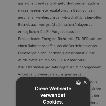
ausreichend und zeitnah gefördert werden. Zudem
müssen geeignete regulatorische Bedingungen
geschaffen werden, um den wirtschaftlich sinnvollen
Betrieb auch von großtechnischen Anlagen zu
ermöglichen. Die EU-Vorgaben aus der
Erneuerbaren-Energien-Richtlinie (EU-RED) sollten
einen Rahmen schaffen, der die Betriebsdauer der
Elektrolyse nicht übermäßig einschränkt. Diese
würde aktuell durch das EEG auf max. 5000
Volllaststunden pro Jahr begrenzt. Mit steigendem
Anteil der Erneuerbaren Energien an der
×
Stromversorgung sollte die zulässige Auslastung
Diese Webseite
zudem weiter gesteigert werden. Dadurch würde der
verwendet
Capex-Anteil am Wasserstoffpreis gesenkt und der
GERMAN
Cookies.
Bedarf an teuren Speicherkapazitäten minimiert.
ENGLISH