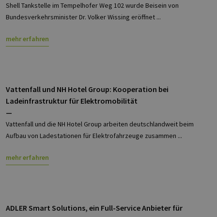
hamburg.de
auf
Shell Tankstelle im Tempelhofer Weg 102 wurde Beisein von
Anf
Bundesverkehrsminister Dr. Volker Wissing eröffnet ...
ver
sic
leg
Web
mehr erfahren
wer
CookieScriptConsent
2 Monate 4
Die
CookieScript
Wochen
Coo
www.erneuerbare-
ver
energien-
Ein
hamburg.de
für
Vattenfall und NH Hotel Group: Kooperation bei
spe
Ban
Ladeinfrastruktur für Elektromobilität
Scr
—
ord
fun
Vattenfall und die NH Hotel Group arbeiten deutschlandweit beim
__cf_bm
29 Minuten
Die
Cloudflare Inc.
Aufbau von Ladestationen für Elektrofahrzeuge zusammen ...
37 Sekunden
ver
.vimeo.com
Men
unt
mehr erfahren
die
um 
die
zu e
ADLER Smart Solutions, ein Full-Service Anbieter für