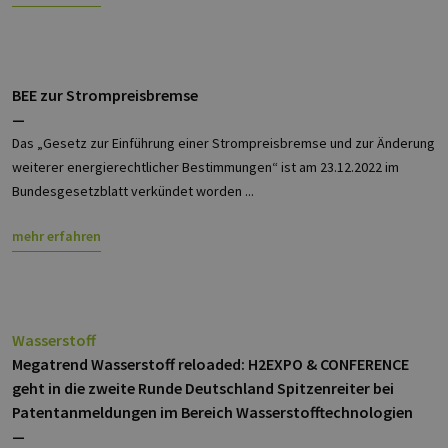
eine wic
Aktualis
am häufi
verwend
Analysed
von Goog
BEE zur Strompreisbremse
Dieses C
wird ver
—
um einde
Benutzer
Das „Gesetz zur Einführung einer Strompreisbremse und zur Änderung
untersch
indem ei
weiterer energierechtlicher Bestimmungen“ ist am 23.12.2022 im
zufällig 
Bundesgesetzblatt verkündet worden ...
Nummer 
Client-ID
zugewies
Es ist in 
mehr erfahren
Seitenan
auf einer
enthalte
wird zur
Berechn
Besucher
Sitzungs
Wasserstoff
Kampagn
für die Si
Megatrend Wasserstoff reloaded: H2EXPO & CONFERENCE
Analyseb
geht in die zweite Runde Deutschland Spitzenreiter bei
verwende
Patentanmeldungen im Bereich Wasserstofftechnologien
_ga_7TCBZELCXK
.erneuerbare-
1 Jahr 1
Dieses C
energien-
Monat
wird von
—
hamburg.de
Analytics