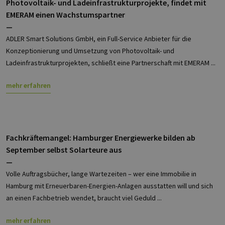
Photovoltaik- und Ladeinfrastrukturprojekte, findet mit
EMERAM einen Wachstumspartner
Provider /
Name
Ablaufdatum
Beschreibung
Domäne
Provider /
—
Name
Ablaufdatum
Beschre
Domäne
ADLER Smart Solutions GmbH, ein Full-Service Anbieter für die
vuid
1 Jahr 1
Diese
Vimeo.com
Monat
Cookies
_dd_s
Inc.
player.vimeo.com
15 Minuten
Dieses C
Konzeptionierung und Umsetzung von Photovoltaik- und
werden vom
.vimeo.com
wird ver
Vimeo-
um Sitzu
Ladeinfrastrukturprojekten, schließt eine Partnerschaft mit EMERAM ...
Videoplayer
zu speic
auf Websites
sicherzus
verwendet.
dass die
mehr erfahren
einer We
während 
Sitzung 
sind. Es
Daten en
wie der 
mit den 
Fachkräftemangel: Hamburger Energiewerke bilden ab
Website
interagier
September selbst Solarteure aus
Einstell
ausgewäh
—
kann bei
Volle Auftragsbücher, lange Wartezeiten – wer eine Immobilie in
Fehlerve
helfen.
Hamburg mit Erneuerbaren-Energien-Anlagen ausstatten will und sich
_ga
1 Jahr 1
Dieser C
Google LLC
an einen Fachbetrieb wendet, braucht viel Geduld ...
Monat
Name ist
.erneuerbare-
Google U
energien-
Analytics
hamburg.de
mehr erfahren
verknüpft