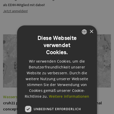
als EEHH-Mitglied mit dabei!
Jetzt anmelden!
×
Diese Webseite
verwendet
GERMAN
Cookies.
ENGLISH
Wir verwenden Cookies, um die
GERMAN
Benutzerfreundlichkeit unserer
Website zu verbessern. Durch die
weitere Nutzung unserer Webseite
stimmen Sie der Verwendung von
Cookies gemäß unserer Cookie-
Richtlinie zu.
Weitere Informationen
Wasserstoff
cruh21 promotes offshore hydrogen and transnational
concepts in the MOHN project
UNBEDINGT ERFORDERLICH