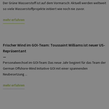
Der Grüne Wasserstoff ist auf dem Vormarsch: Aktuell werden weltweit
verwend
den Sitz
so viele Wasserstoffprojekte initiiert wie noch nie zuvor.
beizubeh
mehr erfahren
Frischer Wind im GOI-Team: Toussaint Williams ist neuer US-
Repräsentant
—
Personalwechsel im GOI-Team: Das neue Jahr beginnt für das Team der
German Offshore-Wind Initiative GOI mit einer spannenden
Neubesetzung ...
mehr erfahren