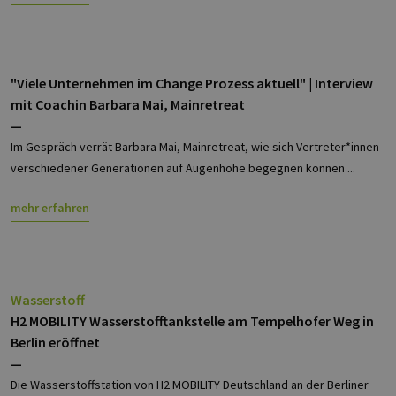
wesentliche Kernfunktionen der Website wie die
Benutzeranmeldung und die Kontoverwaltung.
Ohne die unbedingt erforderlichen Cookies
kann die Website nicht ordnungsgemäß
verwendet werden.
"Viele Unternehmen im Change Prozess aktuell" | Interview
Provider /
Name
Ablaufdatum
Bes
mit Coachin Barbara Mai, Mainretreat
Domäne
—
PHPSESSID
Sitzung
Coo
PHP.net
Anw
www.erneuerbare-
Im Gespräch verrät Barbara Mai, Mainretreat, wie sich Vertreter*innen
wir
energien-
Spr
hamburg.de
verschiedener Generationen auf Augenhöhe begegnen können ...
ein
die
Ben
mehr erfahren
ver
Nor
sic
gene
und
ver
die 
Wasserstoff
gut
die
H2 MOBILITY Wasserstofftankstelle am Tempelhofer Weg in
Anm
Ben
Berlin eröffnet
Sei
—
csrf_https-
Google Privacy Policy
www.erneuerbare-
Sitzung
Die
Die Wasserstoffstation von H2 MOBILITY Deutschland an der Berliner
contao_csrf_token
energien-
ver