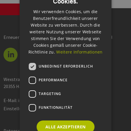
Cookies.
ENGLISH
Wir verwenden Cookies, um die
GERMAN
Benutzerfreundlichkeit unserer
Website zu verbessern. Durch die
weitere Nutzung unserer Webseite
Erneuerbare Energien Hamburg Clusteragentur GmbH
stimmen Sie der Verwendung von
Cookies gemäß unserer Cookie-
Richtlinie zu.
Weitere Informationen
UNBEDINGT ERFORDERLICH
Wexstraße 7
PERFORMANCE
20355 Hamburg
TARGETING
E-Mail:
info@eehh.de
FUNKTIONALITÄT
Einstellungen: Privatsphäre
ALLE AKZEPTIEREN
Datenschutzerklärung