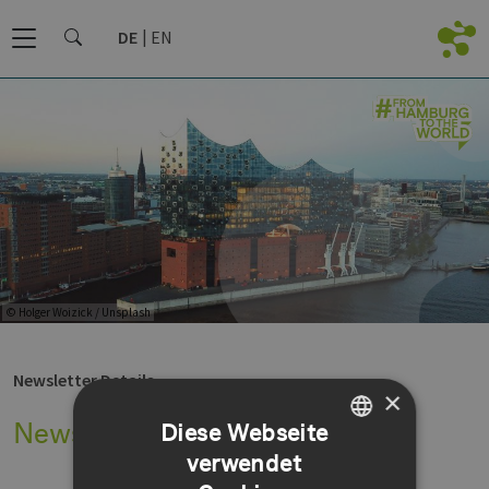
DE
EN
© Holger Woizick / Unsplash
Newsletter Details
×
Newsletter Details
Diese Webseite
verwendet
GERMAN