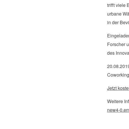
trifft vie
urbane Wär
in der Bev
Eingeladen
Forscher u
des Innova
20.08.201
Coworking
Jetzt kost
Weitere Inf
new4-0.er