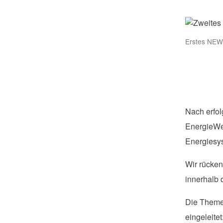
Erstes NE
Nach erfol
EnergieWen
Energiesys
Wir rücke
innerhalb 
Die Theme
eingeleite