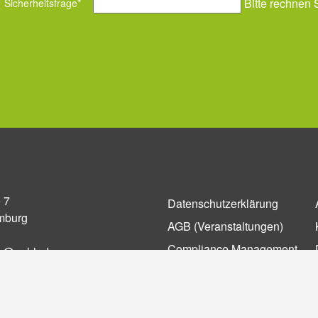
Bitte rechnen 
Sicherheitsfrage
*
 7
Datenschutzerklärung
mburg
AGB (Ver­an­stal­tun­gen)
Compliance Management
fo@eehh.de
gen: Privatsphäre
Barrierefreiheit