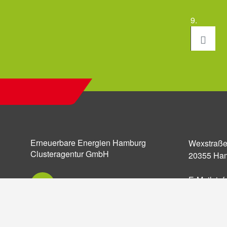
9.
Erneuerbare Energien Hamburg
Wexstraße
Clusteragentur GmbH
20355 Ha
E-Mail:
in
Einstellun