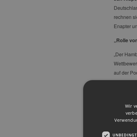
Deutschla
rechnen si
Enapter un
„Rolle vo
„Der Hambu
Wettbewer
auf der Po
Geschäfts
Wassersto
Wir v
Zusätzlich
verbe
Branchenak
Verwendun
Hamburg n
UNBEDINGT