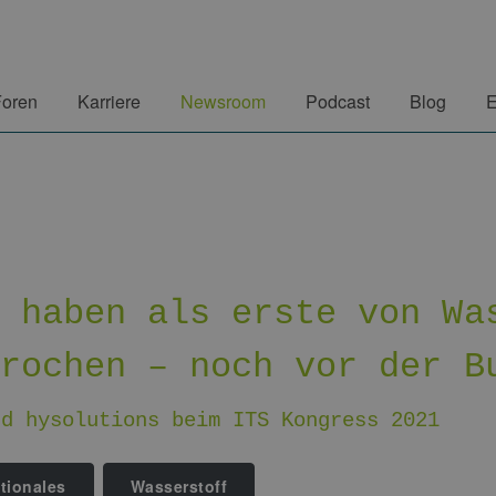
Foren
Karriere
Newsroom
Podcast
Blog
E
r haben als erste von Wa
prochen – noch vor der B
nd hysolutions beim ITS Kongress 2021
ationales
Wasserstoff