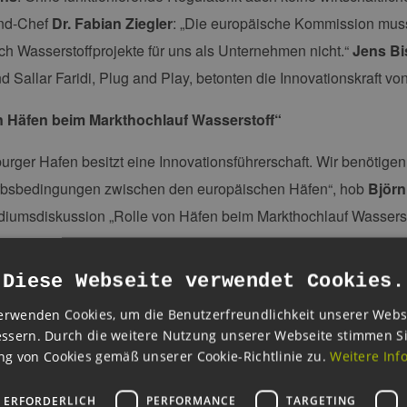
nd-Chef
Dr. Fabian Ziegler
: „Die europäische Kommission muss
ch Wasserstoffprojekte für uns als Unternehmen nicht.“
Jens Bi
d Sallar Faridi, Plug and Play, betonten die Innovationskraft vo
n Häfen beim Markthochlauf Wasserstoff“
rger Hafen besitzt eine Innovationsführerschaft. Wir benötigen 
bsbedingungen zwischen den europäischen Häfen“, hob
Björn
diumsdiskussion „Rolle von Häfen beim Markthochlauf Wassersto
führer
Peter Lindlahr
hervor.
Diese Webseite verwendet Cookies.
ff in der Mobilität von morgen
erwenden Cookies, um die Benutzerfreundlichkeit unserer Webs
 zu diesen gut besuchten Paneldiskussionen war EEHH auf dem
ssern. Durch die weitere Nutzung unserer Webseite stimmen S
teuren und am Publikumstag interessierten Besuchern die Facet
g von Cookies gemäß unserer Cookie-Richtlinie zu.
Weitere Inf
ahezubringen.
 ERFORDERLICH
PERFORMANCE
TARGETING