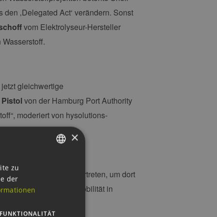
 den ‚Delegated Act‘ verändern. Sonst
schoff
vom Elektrolyseur-Hersteller
n Wasserstoff.
jetzt gleichwertige
 Pistol
von der Hamburg Port Authority
ff“, moderiert von hysolutions-
×
GERMAN
ite zu
 ITS Germany-Stand vertreten, um dort
ie der
ENGLISH
ten der Wasserstoff-Mobilität in
ormationen
GERMAN
FUNKTIONALITÄT