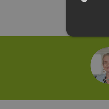
https://its
Unbedingt erforderliche Co
Ohne die unbedingt erforde
Pr
Name
D
PHPSESSID
PH
ww
en
ha
csrf_https-
ww
contao_csrf_token
en
ha