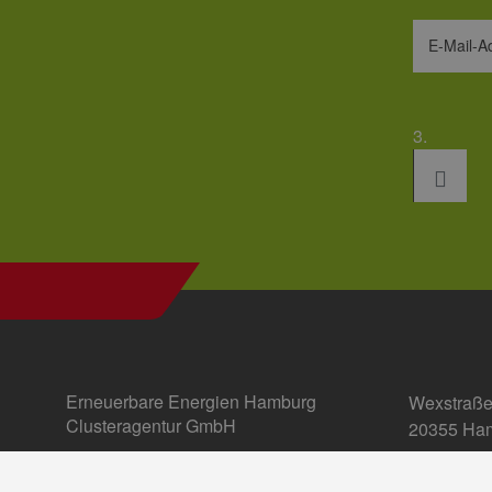
hambu
E-Mail-A
3.
Erneuerbare Energien Hamburg
Wexstraße
Clusteragentur GmbH
20355 Ha
E-Mail:
in