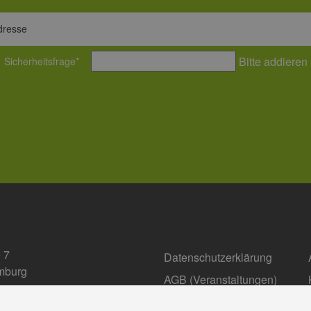
rg.de
dresse
Bitte addieren
Sicherheitsfrage
*
 7
Datenschutzerklärung
mburg
AGB (Ver­an­stal­tun­gen)
Compliance Management
fo@eehh.de