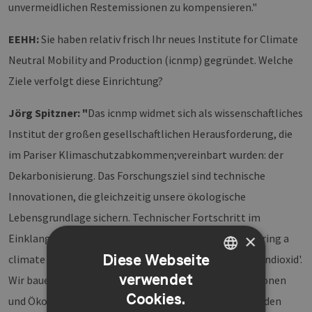
unvermeidlichen Restemissionen zu kompensieren."
EEHH:
Sie haben relativ frisch Ihr neues Institute for Climate
Neutral Mobility and Production (icnmp) gegründet. Welche
Ziele verfolgt diese Einrichtung?
Jörg Spitzner: "
Das icnmp widmet sich als wissenschaftliches
Institut der großen gesellschaftlichen Herausforderung, die
im Pariser Klimaschutzabkommen;vereinbart wurden: der
Dekarbonisierung. Das Forschungsziel sind technische
Innovationen, die gleichzeitig unsere ökologische
Lebensgrundlage sichern. Technischer Fortschritt im
×
Einklang mit der Natur. Unser Slogan lautet: 'engineering a
Diese Webseite
climate positive future
-
reduce, avoid & capture carbondioxid'.
verwendet
Wir bauen eine Brücke zwischen technischen Innovationen
GERMAN
Cookies.
und Ökologie. Weitere neue Deponien für die kommenden
ENGLISH