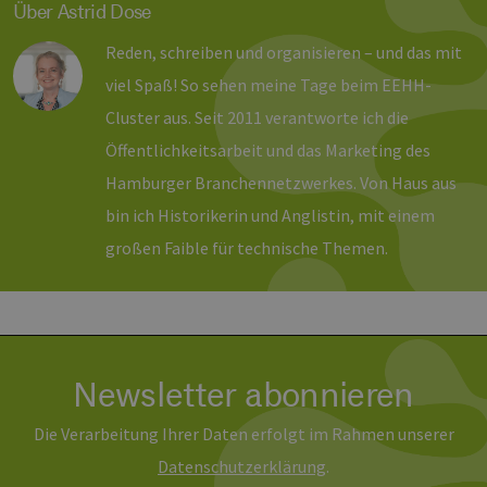
Über Astrid Dose
CookieScriptConsent
2 Monate 4
Die
CookieScript
Wochen
Coo
www.erneuerbare-
ver
energien-
Reden, schreiben und organisieren – und das mit
Ein
hamburg.de
für
viel Spaß! So sehen meine Tage beim EEHH-
spe
Ban
Cluster aus. Seit 2011 verantworte ich die
Scr
ord
Öffentlichkeitsarbeit und das Marketing des
fun
Hamburger Branchennetzwerkes. Von Haus aus
__cf_bm
29 Minuten
Die
Cloudflare Inc.
37 Sekunden
ver
.vimeo.com
bin ich Historikerin und Anglistin, mit einem
Men
unt
großen Faible für technische Themen.
die
um 
die
zu e
Newsletter abonnieren
Provider /
Name
Ablaufdatum
Beschreibung
Domäne
Provider /
Die Verarbeitung Ihrer Daten erfolgt im Rahmen unserer
Name
Ablaufdatum
Beschre
Domäne
vuid
1 Jahr 1
Diese
Vimeo.com
Daten­schutz­erklärung
.
Monat
Cookies
_dd_s
Inc.
player.vimeo.com
15 Minuten
Dieses C