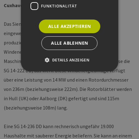
Cuxhaven
FUNKTIONALITÄT
Das Siemens Gamesa Werk in Cuxhaven wurde 2017
ALLE AKZEPTIEREN
eingeweiht. Mehr als 800 Kolleginnen und Kollegen
produzieren aktuell Maschinenhäuser für Offshore-
ALLE ABLEHNEN
Windenergieanlagen. Aktuell verlassen die ersten
DETAILS ANZEIGEN
Maschinenhäuser für die SG 14-236 DD (beziehungsweise die
SG 14-222 DD) das Werk. Diese Windenergieanlage verfügt
über eine Leistung von 14 MW und einen Rotordurchmesser
Unbedingt erforderlich
Performance
von 236m (beziehungsweise 222m). Die Rotorblätter werden
Targeting
Funktionalität
in Hull (UK) oder Aalborg (DK) gefertigt und sind 115m
Unbedingt erforderliche Cookies ermöglichen
(beziehungsweise 108m) lang.
wesentliche Kernfunktionen der Website wie die
Benutzeranmeldung und die Kontoverwaltung.
Ohne die unbedingt erforderlichen Cookies
kann die Website nicht ordnungsgemäß
Eine SG 14-236 DD kann rechnerisch ungefähr 19.000
verwendet werden.
Haushalte mit sauberer Energie beliefern. Sie kann an einem
Provider /