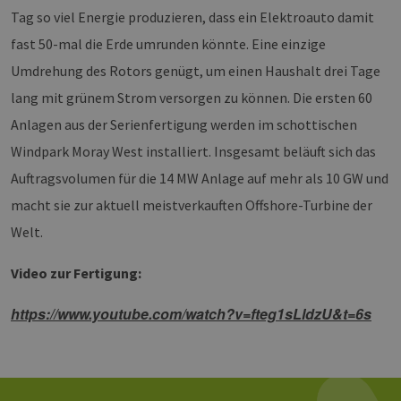
Name
Ablaufdatum
Bes
Domäne
Tag so viel Energie produzieren, dass ein Elektroauto damit
PHPSESSID
Sitzung
Coo
PHP.net
fast 50-mal die Erde umrunden könnte. Eine einzige
Anw
www.erneuerbare-
wir
energien-
Umdrehung des Rotors genügt, um einen Haushalt drei Tage
Spr
hamburg.de
ein
lang mit grünem Strom versorgen zu können. Die ersten 60
die
Ben
Anlagen aus der Serienfertigung werden im schottischen
ver
Nor
Windpark Moray West installiert. Insgesamt beläuft sich das
sic
gene
und
Auftragsvolumen für die 14 MW Anlage auf mehr als 10 GW und
ver
die 
macht sie zur aktuell meistverkauften Offshore-Turbine der
gut
die
Welt.
Anm
Ben
Sei
Video zur Fertigung:
csrf_https-
Google Privacy Policy
www.erneuerbare-
Sitzung
Die
contao_csrf_token
energien-
ver
https://www.youtube.com/watch?v=fteg1sLldzU&t=6s
hamburg.de
auf
Anf
ver
sic
leg
Web
wer