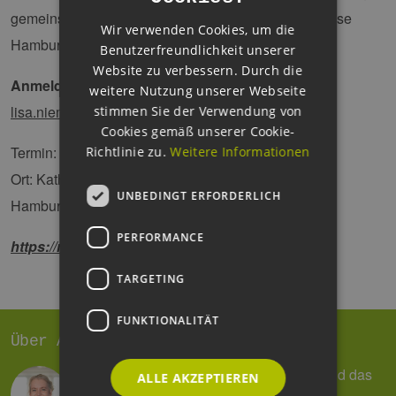
GERMAN
gemeinsam wichtige Projekte im öffentlichen Interesse
Wir verwenden Cookies, um die
Hamburgs voranzubringen.
Benutzerfreundlichkeit unserer
Website zu verbessern. Durch die
Anmeldung bis zum 20. Oktober 2018 an
:
weitere Nutzung unserer Webseite
lisa.niemann@eehh.de
stimmen Sie der Verwendung von
Cookies gemäß unserer Cookie-
Termin: 25. Oktober 2018, 14:00 – 17:00 Uhr
Richtlinie zu.
Weitere Informationen
Ort: Katholische Akademie, Herrengraben 4, 20459
UNBEDINGT ERFORDERLICH
Hamburg, Panoramaraum - 5. Stock
PERFORMANCE
https://regions20.org/
TARGETING
FUNKTIONALITÄT
Über Astrid Dose
Reden, schreiben und organisieren – und das
ALLE AKZEPTIEREN