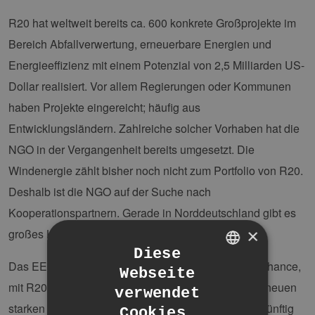
R20 hat weltweit bereits ca. 600 konkrete Großprojekte im
Bereich Abfallverwertung, erneuerbare Energien und
Energieeffizienz mit einem Potenzial von 2,5 Milliarden US-
Dollar realisiert. Vor allem Regierungen oder Kommunen
haben Projekte eingereicht; häufig aus
Entwicklungsländern. Zahlreiche solcher Vorhaben hat die
NGO in der Vergangenheit bereits umgesetzt. Die
Windenergie zählt bisher noch nicht zum Portfolio von R20.
Deshalb ist die NGO auf der Suche nach
Kooperationspartnern. Gerade in Norddeutschland gibt es
×
großes Knowhow.
Diese
Das EEHH-Cluster sieht in der Initiative die große Chance,
Webseite
GERMAN
mit R20 für den Wirtschaftsstandort Hamburg einen neuen
verwendet
ENGLISH
starken internationalen Akteur zu gewinnen und zukünftig
Cookies.