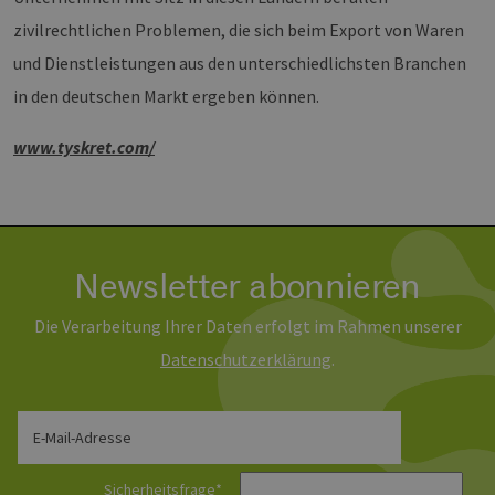
Ben
Sei
zivilrechtlichen Problemen, die sich beim Export von Waren
csrf_https-
Google Privacy Policy
www.erneuerbare-
Sitzung
Die
und Dienstleistungen aus den unterschiedlichsten Branchen
contao_csrf_token
energien-
ver
hamburg.de
auf
in den deutschen Markt ergeben können.
Anf
ver
sic
www.tyskret.com/
leg
Web
wer
CookieScriptConsent
2 Monate 4
Die
CookieScript
Wochen
Coo
www.erneuerbare-
ver
energien-
Ein
hamburg.de
für
Newsletter abonnieren
spe
Ban
Scr
Die Verarbeitung Ihrer Daten erfolgt im Rahmen unserer
ord
fun
Daten­schutz­erklärung
.
__cf_bm
29 Minuten
Die
Cloudflare Inc.
37 Sekunden
ver
.vimeo.com
Men
unt
E-Mail-Adresse
die
um 
die
Sicherheitsfrage
*
zu e