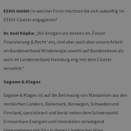
Targeting
Funktionalität
EEHH GmbH:
In welcher Form möchten Sie sich zukünftig im
Unbedingt erforderliche Cookies ermöglichen
EEHH-Cluster engagieren?
wesentliche Kernfunktionen der Website wie die
Benutzeranmeldung und die Kontoverwaltung.
Ohne die unbedingt erforderlichen Cookies
Dr. Axel Röpke:
„Wir bringen uns bereits im ‚Forum
kann die Website nicht ordnungsgemäß
verwendet werden.
Finanzierung & Recht‘ ein, sind aber auch über unsere Arbeit
Provider /
im Bundesverband Windenergie sowohl auf Bundesebene als
Name
Ablaufdatum
Bes
Domäne
auch im Landesverband Hamburg eng mit dem Cluster
PHPSESSID
Sitzung
Coo
PHP.net
Anw
www.erneuerbare-
verzahnt.“
wir
energien-
Spr
hamburg.de
ein
Sagawe & Klages
die
Ben
ver
Sagawe & Klages ist auf die Betreuung von Mandanten aus den
Nor
sic
nordischen Ländern, Dänemark, Norwegen, Schweden und
gene
und
ver
Finnland, spezialisiert und berät neben dem Schwerpunkt
die 
gut
Erneuerbare Energien und Immobilien vorwiegend
die
Anm
Unternehmen mit Sitz in diesen Ländern bei allen