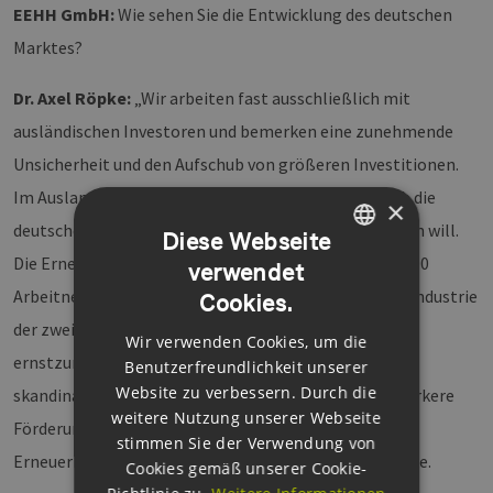
EEHH GmbH:
Wie sehen Sie die Entwicklung des deutschen
Marktes?
Dr. Axel Röpke:
„Wir arbeiten fast ausschließlich mit
ausländischen Investoren und bemerken eine zunehmende
Unsicherheit und den Aufschub von größeren Investitionen.
Im Ausland stellt man sich immer mehr die Frage, ob die
×
deutsche Politik die Energiewende ernsthaft umsetzen will.
Diese Webseite
Die Erneuerbare-Energien-Branche ist mit rund 380.000
verwendet
GERMAN
Arbeitnehmern deutschlandweit nach der Automobilindustrie
Cookies.
ENGLISH
der zweitgrößte Jobmotor im Land – also eine
Wir verwenden Cookies, um die
GERMAN
ernstzunehmende Industrie. Insbesondere in den
Benutzerfreundlichkeit unserer
Website zu verbessern. Durch die
skandinavischen Ländern beobachten wir eine viel stärkere
weitere Nutzung unserer Webseite
Förderung und vor allem politische Akzeptanz der
stimmen Sie der Verwendung von
Erneuerbaren Energien, die auch hier angemessen wäre.
Cookies gemäß unserer Cookie-