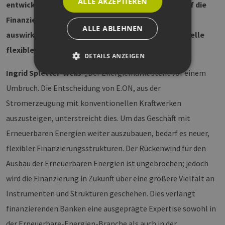
ALLE AKZEPTIEREN
entwickeln, und wie wird sich diese Entwicklung auf die
Finanzierung von Erneuerbare-Energien-Projekten
ALLE ABLEHNEN
auswirken? Müssten zukünftige Finanzierungsmodelle
flexibler sein?
DETAILS ANZEIGEN
Ingrid Spletter-Weiß
: „Der Energiemarkt steht vor einem
Umbruch. Die Entscheidung von E.ON, aus der
Unbedingt erforderlich
Performance
Stromerzeugung mit konventionellen Kraftwerken
Targeting
Funktionalität
auszusteigen, unterstreicht dies. Um das Geschäft mit
Unbedingt erforderliche Cookies ermöglichen
Erneuerbaren Energien weiter auszubauen, bedarf es neuer,
wesentliche Kernfunktionen der Website wie die
Benutzeranmeldung und die Kontoverwaltung.
flexibler Finanzierungsstrukturen. Der Rückenwind für den
Ohne die unbedingt erforderlichen Cookies
kann die Website nicht ordnungsgemäß
Ausbau der Erneuerbaren Energien ist ungebrochen; jedoch
verwendet werden.
wird die Finanzierung in Zukunft über eine größere Vielfalt an
Provider /
Name
Ablaufdatum
Bes
Domäne
Instrumenten und Strukturen geschehen. Dies verlangt
PHPSESSID
Sitzung
Coo
PHP.net
finanzierenden Banken eine ausgeprägte Expertise sowohl in
Anw
www.erneuerbare-
wir
energien-
der Erneuerbare-Energien-Branche als auch in der