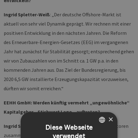
entwickeln?
Ingrid Spletter-Weiß
: „Der deutsche Offshore-Markt ist
aktuell von sehr viel Dynamik geprägt. Wir rechnen mit einer
positiven Entwicklung in den nächsten Jahren. Die Reform
des Erneuerbare-Energien-Gesetzes (EEG) im vergangenen
Jahr hat zunächst für Stabilität gesorgt; entsprechend gehen
wir von Zubauzahlen von im Schnitt ca. 1 GW p.a. in den
kommenden Jahren aus. Das Ziel der Bundesregierung, bis
2020 6,5 GW installierte Erzeugungskapazität vorzuweisen,
dürften wir somit erreichen.“
EEHH GmbH: Werden künftig vermehrt „ungewöhnliche“
Kapitalgeber – Stichwort Lego – auftreten?
×
Ingrid Spletter-Weiß
: „Aktuell kommen mehrere Faktoren
Diese Webseite
verwendet
zusammen: Zum einen müssen sich klassische
GERMAN