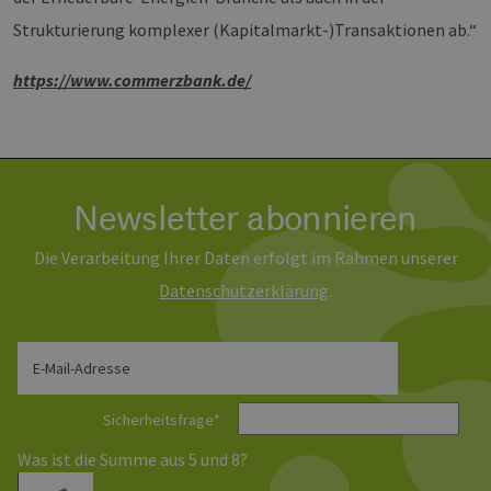
Spr
hamburg.de
ein
Strukturierung komplexer (Kapitalmarkt-)Transaktionen ab.“
die
Ben
ver
https://www.commerzbank.de/
Nor
sic
gene
und
ver
die 
gut
die
Anm
Newsletter abonnieren
Ben
Sei
Die Verarbeitung Ihrer Daten erfolgt im Rahmen unserer
csrf_https-
Google Privacy Policy
www.erneuerbare-
Sitzung
Die
contao_csrf_token
energien-
ver
Daten­schutz­erklärung
.
hamburg.de
auf
Anf
ver
sic
leg
E-Mail-Adresse
Web
wer
Sicherheitsfrage
*
CookieScriptConsent
2 Monate 4
Die
CookieScript
Wochen
Coo
www.erneuerbare-
ver
energien-
Was ist die Summe aus 5 und 8?
Ein
hamburg.de
für