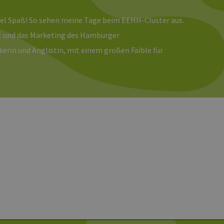
 Analysedienstes von
enutzer zu unterscheiden,
wiesen wird. Es ist in
viel Spaß! So sehen meine Tage beim EEHH-Cluster aus.
ird zur Berechnung von
Analyseberichte
eit und das Marketing des Hamburger
erin und Anglistin, mit einem großen Faible für
 den Sitzungsstatus