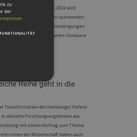
GERMAN
ite zu
en Ministeriums statt. In 2022 wird
ie der
ENGLISH
chtagung organisieren. Neben spannenden
ormationen
GERMAN
sich über rechtliche Rahmenbedingungen
FUNKTIONALITÄT
an die Politik zu formulieren. Genauere
n Jahr kommuniziert.
iche Reihe geht in die
g und die Kontoverwaltung.
rüne Transformation des Hamburger Hafens
e in aktuelle Forschungsergebnisse aus
eranstaltung mit einem Vortrag zum Thema
 auf der PHP-Sprache
eter:innen der Wissenschaft haben auch