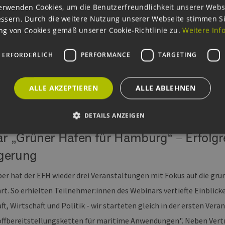
erwenden Cookies, um die Benutzerfreundlichkeit unserer Webs
ftsministerkonferenz (NWMK) jeweils auf Einladung des vorsitzend
ssern. Durch die weitere Nutzung unserer Webseite stimmen S
ese Ehre zu Teil und der EFH wird im Auftrag der BWFGB eine Fa
g von Cookies gemäß unserer Cookie-Richtlinie zu.
Weitere Inf
gen und Diskussionsrunden wird eine gute Gelegenheit geboten, 
 ERFORDERLICH
PERFORMANCE
TARGETING
ungsförderungspolitik auszutauschen und gemeinsam Forderungen 
en auf unserer Website und über unsere Newsletter im kommende
ALLE AKZEPTIEREN
ALLE ABLEHNEN
nergieforschungsverbund.hamburg/
DETAILS ANZEIGEN
r „Grüner Hafen für Hamburg“ – Erfolgre
gerung
Unbedingt erforderlich
Performance
Targeting
Funktionalität
okies ermöglichen wesentliche Kernfunktionen der Website wie die Benutzeranmeldun
r hat der EFH wieder drei Veranstaltungen mit Fokus auf die g
rlichen Cookies kann die Website nicht ordnungsgemäß verwendet werden.
rt. So erhielten Teilnehmer:innen des Webinars vertiefte Einblick
ovider /
Ablaufdatum
Beschreibung
omäne
ft, Wirtschaft und Politik - wir starteten gleich in der ersten V
Sitzung
Cookie, das von Anwendungen generiert wird, die
P.net
ffbereitstellungsketten für maritime Anwendungen". Neben Vertr