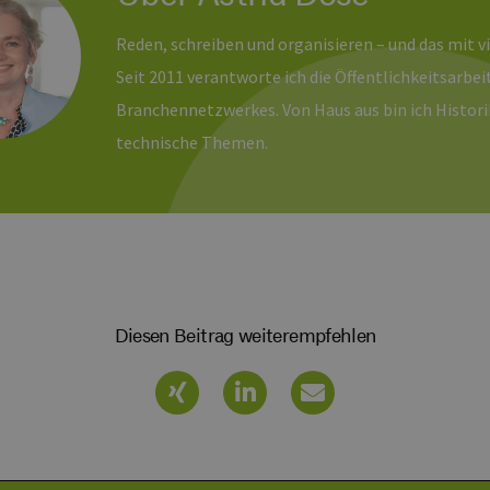
Monat
wichtige Aktualisierung des am häufigsten verwendeten
erbare-
Google. Dieses Cookie wird verwendet, um eindeutige B
en-
indem eine zufällig generierte Nummer als Client-ID zuge
rg.de
Reden, schreiben und organisieren – und das mit 
jeder Seitenanforderung auf einer Site enthalten und w
Besucher-, Sitzungs- und Kampagnendaten für die Site-
Seit 2011 verantworte ich die Öffentlichkeitsarb
verwendet.
Branchennetzwerkes. Von Haus aus bin ich Historik
erbare-
1 Jahr 1
Dieses Cookie wird von Google Analytics verwendet, um
en-
Monat
beizubehalten.
technische Themen.
rg.de
Diesen Beitrag weiterempfehlen