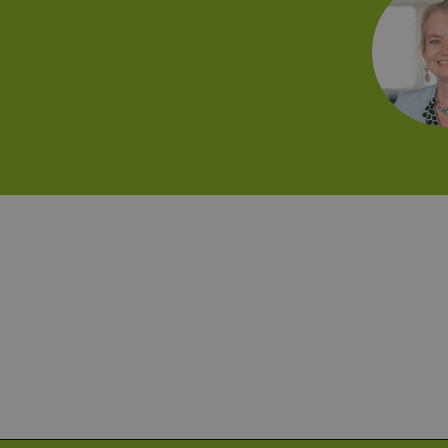
.erneu
energi
hambu
_ga_7TCBZELCXK
.erneu
energi
hambu