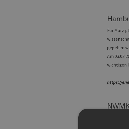
Hambur
Für März p
wissenscha
gegeben we
Am 03.03.2
wichtigen I
https://en
NWMK-F
Energi
Seit 2017 