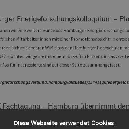
ger Enerigeforschungskolloquium – Pla
lanen wir eine weitere Runde des Hamburger Energieforschungskol
ftlichen Mitarbeiter:innen mit einer Promotionsabsicht in entsp
rden sich mit anderen WiMis aus den Hamburger Hochschulen fac
022 möchten wir gerne mit einem Kick-off in Präsenz in das zweite
nfos für Interessierte sind auf dieser Seite zusammengefasst:
ergieforschungsverbund.hamburg/aktuelles/15441120/energiefo
achtagung – Hamburg übernimmt den St
eforschung
Diese Webseite verwendet Cookies.
finden in jedem Jahr wissenschaftliche Fachtagungen im Rahmen 