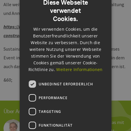
Diese Webseite
Alle weiteren Informationen zur kostenlosen Veranstaltung
verwendet
GERMAN
und Anmeldung finden Sie hier:
Cookies.
ENGLISH
https://malmo-living-lab-sustainable-
Wir verwenden Cookies, um die
GERMAN
construction.b2match.io/
Benutzerfreundlichkeit unserer
Website zu verbessern. Durch die
Sustainable Business Hub aus Schweden organisiert dieses
weitere Nutzung unserer Webseite
stimmen Sie der Verwendung von
Event im Rahmen des Northern Connections Projekt, in dem
Cookies gemäß unserer Cookie-
auch das EEHH-Cluster einer von über 20 Projektpartnern ist.
Richtlinie zu.
Weitere Informationen
&60;
UNBEDINGT ERFORDERLICH
PERFORMANCE
Über Astrid Dose
TARGETING
Reden, schreiben und organisieren – und das mit
FUNKTIONALITÄT