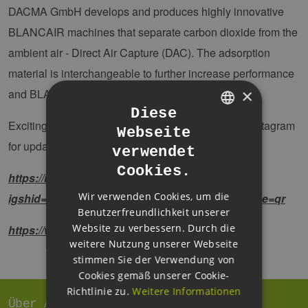
DACMA GmbH develops and produces highly innovative
BLANCAIR machines that separate carbon dioxide from the
ambient air - Direct Air Capture (DAC). The adsorption
material is interchangeable to further increase performance
×
and BLANCAIR is developed for large-scale use.
Diese
Exciting news ahead! Follow us on LinkedIn and Instagram
Webseite
GERMAN
for updates!
verwendet
ENGLISH
Cookies.
https://instagram.com/blancair_technology?
GERMAN
Wir verwenden Cookies, um die
igshid=OGQ5ZDc2ODk2ZA%3D%3D&utm_source=qr
Benutzerfreundlichkeit unserer
Website zu verbessern. Durch die
https://www.linkedin.com/company/dacma/
weitere Nutzung unserer Webseite
stimmen Sie der Verwendung von
Cookies gemäß unserer Cookie-
Richtlinie zu.
Weitere Informationen
Über Astrid Dose