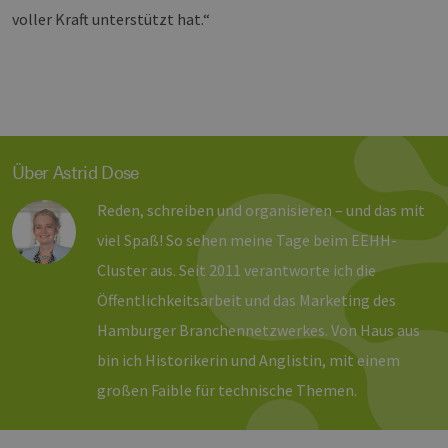
Benutzeranmeldung und die Kontoverwaltung.
Ohne die unbedingt erforderlichen Cookies
voller Kraft unterstützt hat.“
kann die Website nicht ordnungsgemäß
verwendet werden.
Provider /
Name
Ablaufdatum
Bes
Domäne
PHPSESSID
Sitzung
Coo
PHP.net
Anw
www.erneuerbare-
wir
energien-
Spr
hamburg.de
Über Astrid Dose
ein
die
Ben
Reden, schreiben und organisieren – und das mit
ver
Nor
viel Spaß! So sehen meine Tage beim EEHH-
sic
gene
Cluster aus. Seit 2011 verantworte ich die
und
ver
Öffentlichkeitsarbeit und das Marketing des
die 
gut
Hamburger Branchennetzwerkes. Von Haus aus
die
Anm
bin ich Historikerin und Anglistin, mit einem
Ben
Sei
großen Faible für technische Themen.
csrf_https-
Google Privacy Policy
www.erneuerbare-
Sitzung
Die
contao_csrf_token
energien-
ver
hamburg.de
auf
Anf