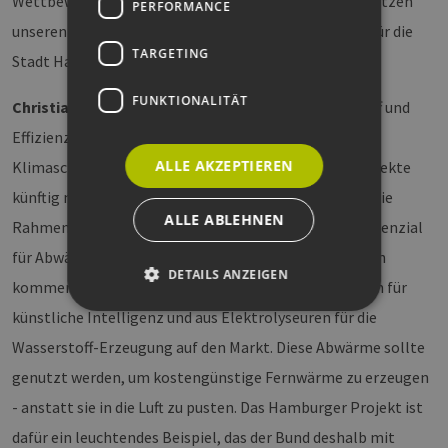
Wettbewerbsfähigkeit des Industriestandortes und setzen
PERFORMANCE
unseren Klimaplan um, der ambitionierte CO2-Ziele für die
TARGETING
Stadt Hamburg beinhaltet."
FUNKTIONALITÄT
Christian Maaß
, Abteilungsleiter Wärme, Wasserstoff und
Effizienz beim Bundesministerium für Wirtschaft und
ALLE AKZEPTIEREN
Klimaschutz: „Unser Ziel als Bund ist, dass solche Projekte
künftig noch einfacher umsetzbar werden, indem wir die
ALLE ABLEHNEN
Rahmenbedingungen weiter verbessern, denn das Potenzial
für Abwärmenutzung ist riesig. In den nächsten Jahren
DETAILS ANZEIGEN
kommen riesige Mengen Abwärme aus Rechenzentren für
künstliche Intelligenz und aus Elektrolyseuren für die
Wasserstoff-Erzeugung auf den Markt. Diese Abwärme sollte
Unbedingt erforderlich
Performance
genutzt werden, um kostengünstige Fernwärme zu erzeugen
Targeting
Funktionalität
- anstatt sie in die Luft zu pusten. Das Hamburger Projekt ist
Unbedingt erforderliche Cookies ermöglichen
wesentliche Kernfunktionen der Website wie die
dafür ein leuchtendes Beispiel, das der Bund deshalb mit