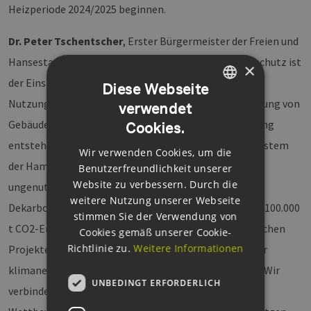
Heizperiode 2024/2025 beginnen.
Dr. Peter Tschentscher
, Erster Bürgermeister der Freien und
Hansestadt Hamburg: „Der beste Weg für den Klimaschutz ist
×
der Einsatz innovativer Technologien. Dazu gehört die
Diese Webseite
Nutzung industrieller Abwärme für die Wärmeversorgung von
verwendet
GERMAN
Gebäuden. Prozesswärme, die bei der Kupferherstellung
Cookies.
ENGLISH
entsteht, wird von Aurubis künftig in das Fernwärmesystem
Wir verwenden Cookies, um die
GERMAN
der Hamburger Energiewerke eingespeist. Die bislang
Benutzerfreundlichkeit unserer
Website zu verbessern. Durch die
ungenutzte Abwärme der Kupferhütte trägt zur
weitere Nutzung unserer Webseite
Dekarbonisierung im Gebäudesektor bei, indem bis zu 100.000
stimmen Sie der Verwendung von
t CO2-Emissionen pro Jahr vermieden werden. Mit solchen
Cookies gemäß unserer Cookie-
Richtlinie zu.
Weitere Informationen
Projekten können große Fortschritte auf dem Weg zur
klimaneutralen Metropole Hamburg erreicht werden. Wir
UNBEDINGT ERFORDERLICH
verbinden Industrie und Klimaschutz, stärken die