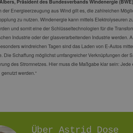
lbers, Präsident des Bundesverbands Windenergie (BWE)
erbare-
1 Jahr 1
Dieses Cookie wird von Google Analytics verwendet, um
en-
Monat
beizubehalten.
rg.de
h der Energieerzeugung aus Wind gilt es, die zahlreichen Mögl
pplung zu nutzen. Windenergie kann mittels Elektrolyseuren 
rden und somit eine der Schlüsseltechnologien für die Transform
chen Industrie oder der glasverarbeitenden Industrie werden. 
esonders windreichen Tagen sind das Laden von E-Autos mitte
 Die Schaffung möglichst umfangreicher Verknüpfungen der Sekt
ierung des Stromnetzes. Hier muss die Maßgabe klar sein: Jede
 genutzt werden.“
Über Astrid Dose