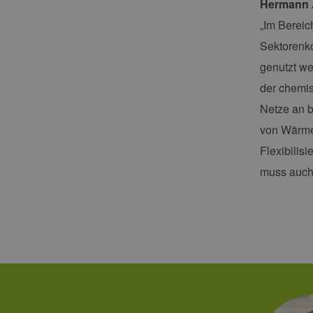
Hermann A
_ga_7TCBZELCXK
.erneu
energi
hambu
„Im Bereic
Sektorenko
genutzt we
der chemis
Netze an b
von Wärme.
Flexibilis
muss auch