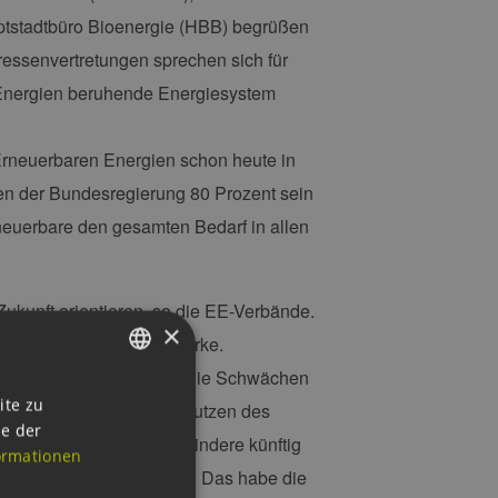
tstadtbüro Bioenergie (HBB) begrüßen
ressenvertretungen sprechen sich für
 Energien beruhende Energiesystem
 Erneuerbaren Energien schon heute in
en der Bundesregierung 80 Prozent sein
euerbare den gesamten Bedarf in allen
ukunft orientieren, so die EE-Verbände.
×
nd atomarer Großkraftwerke.
tralen EE-Anlagenparks die Schwächen
GERMAN
ite zu
er das Abschalten statt Nutzen des
ie der
ENGLISH
bilitätsoptionen. Dies mindere künftig
ormationen
GERMAN
chaftlich nachteilig aus. Das habe die