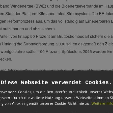
band Windenergie (BWE) und die Bioenergieverbände im Haup
en Start der Plattform Klimaneutrales Stromsystem. Die EE-Inte
igen Reformprozess aus, um das vollständig auf Erneuerbaren
t aufzubauen und abzusichern.
Anteil von knapp 50 Prozent am Bruttostrombedarf sichern die
m Umfang die Stromversorgung. 2030 sollen es gemäß den Ziel
wenige Jahre später 100 Prozent. Spätestens 2045 werden Ern
decken.
edürfnissen müsse sich daher auch das Strommarktdesign der Z
ende Strommarktdesign stamme aus einer alten Welt fossiler u
Diese Webseite verwendet Cookies.
end würden mit zunehmendem Anteil eines vornehmlich dezen
erwenden Cookies, um die Benutzerfreundlichkeit unserer Webs
s deutlich. Sie reichten von negativen Börsenstrompreisen, üb
ssern. Durch die weitere Nutzung unserer Webseite stimmen S
 Grünstroms bis hin zu fehlenden Anreizen zur Nutzung von Flexi
g von Cookies gemäß unserer Cookie-Richtlinie zu.
Weitere Inf
die Rentabilität von EE-Anlagen und wirke sich auch volkswirts