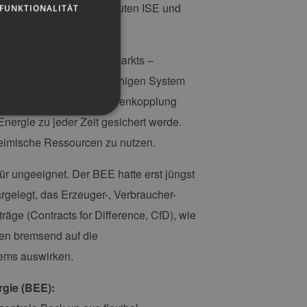
it den Fraunhofer Instituten ISE und
FUNKTIONALITÄT
del des deutschen Strommarkts –
 und wirtschaftlich tragfähigen System
 werden können, die Sektorenkopplung
nergie zu jeder Zeit gesichert werde.
eimische Ressourcen zu nutzen.
g und die Kontoverwaltung.
r ungeeignet. Der BEE hatte erst jüngst
gelegt, das Erzeuger-, Verbraucher-
räge (Contracts for Difference, CfD), wie
 auf der PHP-Sprache
gen bremsend auf die
um Verwalten von
erweise handelt es sich
tems auswirken.
, wie sie verwendet wird,
ist jedoch die
r zwischen den Seiten.
gie (BEE):
er-Site-Anforderungen