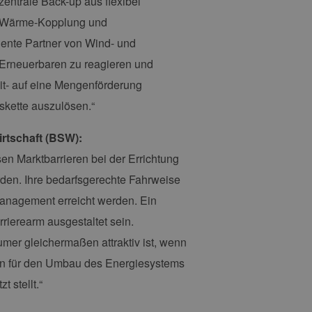
zentrale Back-up aus flexibel
 legitime Anfragen von der
ft-Wärme-Kopplung und
 verwendet, um die
ente Partner von Wind- und
u speichern. Das Cookie-
ß funktionieren.
r Erneuerbaren zu reagieren und
chen und Bots zu
eit- auf eine Mengenförderung
, um gültige Berichte über
skette auszulösen.“
rtschaft (BSW):
n Marktbarrieren bei der Errichtung
ites verwendet.
den. Ihre bedarfsgerechte Fahrweise
chern, um sicherzustellen,
onsistent sind. Es kann
management erreicht werden. Ein
site interagiert, alle
ltung helfen.
ierearm ausgestaltet sein.
rknüpft. Dies ist eine
umer gleichermaßen attraktiv ist, wenn
 Analysedienstes von
enutzer zu unterscheiden,
en für den Umbau des Energiesystems
wiesen wird. Es ist in
ird zur Berechnung von
 stellt.“
Analyseberichte