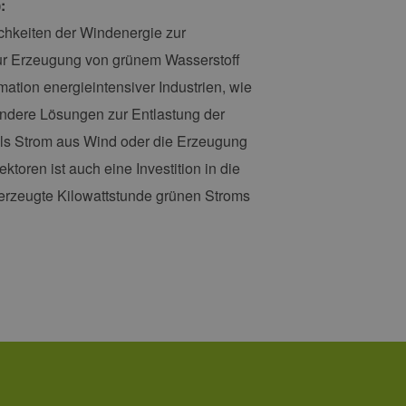
:
 den Sitzungsstatus
ichkeiten der Windenergie zur
zur Erzeugung von grünem Wasserstoff
ation energieintensiver Industrien, wie
Andere Lösungen zur Entlastung der
ls Strom aus Wind oder die Erzeugung
oren ist auch eine Investition in die
 erzeugte Kilowattstunde grünen Stroms