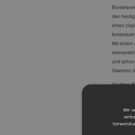
Bundesver
den heutig
einen züg
konsequen
Mit einem 
relevante
und schon 
Sektoren 
An ihren B
Das besteh
Entsprech
Wir v
des System
verbe
wertvollen
Verwendun
zunehmend 