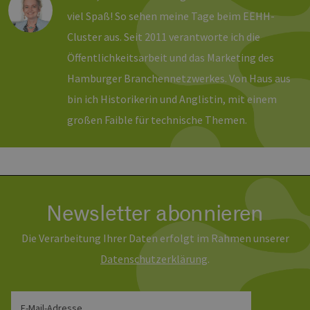
Unbedingt erforderlich
Performance
viel Spaß! So sehen meine Tage beim EEHH-
Targeting
Funktionalität
Cluster aus. Seit 2011 verantworte ich die
Öffentlichkeitsarbeit und das Marketing des
Unbedingt erforderliche Cookies ermöglichen
wesentliche Kernfunktionen der Website wie die
Hamburger Branchennetzwerkes. Von Haus aus
Benutzeranmeldung und die Kontoverwaltung.
Ohne die unbedingt erforderlichen Cookies
bin ich Historikerin und Anglistin, mit einem
kann die Website nicht ordnungsgemäß
verwendet werden.
großen Faible für technische Themen.
Provider /
Name
Ablaufdatum
Bes
Domäne
PHPSESSID
Sitzung
Coo
PHP.net
Anw
www.erneuerbare-
wir
energien-
Spr
hamburg.de
ein
Newsletter abonnieren
die
Ben
ver
Die Verarbeitung Ihrer Daten erfolgt im Rahmen unserer
Nor
sic
Daten­schutz­erklärung
.
gene
und
ver
die 
gut
E-Mail-Adresse