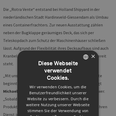
Die „Rotra Vente“ entstand bei Holland Shipyard in der
niederländischen Stadt Hardinxveld-Giessendam als Umbau
eines Containerfrachters. Zur neuen Ausstattung zählen
neben der Bugklappe geräumiges Deck, das sich per
Teleskopdach zum Schutz der Maschinenhäuser schließen
lässt. Aufgrund der Flexibilität ihres Decksaufbaus sind auch
×
Kranbeladungen möglich, falls keine Ro/Ro-Rampe bereit
Diese Webseite
steht.
verwendet
GERMAN
„Mit unserem neuen Ro/Ro-Transportschiff Rotra Vente
Cookies.
ENGLISH
beginnt eine neue Ära der Offshore-Wind-Logistik“, sagt
Wir verwenden Cookies, um die
GERMAN
Michael Hannibal
, CEO Offshore bei Siemens Wind Power.
Benutzerfreundlichkeit unserer
Website zu verbessern. Durch die
„Sobald unsere Fabriken in Hull und Cuxhaven ihre
weitere Nutzung unserer Webseite
Produktionen hochfahren und beide Transportschiffe ihren
stimmen Sie der Verwendung von
Dienst in der Seeverbindung mit unserem Netz an