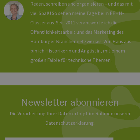
Reden, schreiben und organisieren – und das mit
PHPSESSID
Sitzung
Coo
PHP.net
Anw
www.erneuerbare-
viel Spaß! So sehen meine Tage beim EEHH-
wir
energien-
Spr
hamburg.de
Cluster aus. Seit 2011 verantworte ich die
ein
die
Öffentlichkeitsarbeit und das Marketing des
Ben
ver
Hamburger Branchennetzwerkes. Von Haus aus
Nor
sic
bin ich Historikerin und Anglistin, mit einem
gene
und
großen Faible für technische Themen.
ver
die 
gut
die
Anm
Ben
Sei
csrf_https-
Google Privacy Policy
www.erneuerbare-
Sitzung
Die
Newsletter abonnieren
contao_csrf_token
energien-
ver
hamburg.de
auf
Anf
Die Verarbeitung Ihrer Daten erfolgt im Rahmen unserer
ver
sic
leg
Daten­schutz­erklärung
.
Web
wer
CookieScriptConsent
2 Monate 4
Die
CookieScript