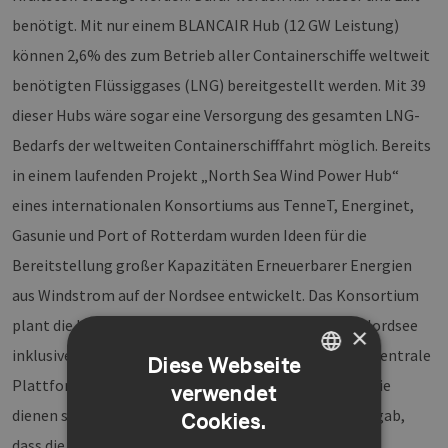
benötigt. Mit nur einem BLANCAIR Hub (12 GW Leistung)
können 2,6% des zum Betrieb aller Containerschiffe weltweit
benötigten Flüssiggases (LNG) bereitgestellt werden
. Mit 39
dieser Hubs wäre sogar eine Versorgung des gesamten LNG-
Bedarfs der weltweiten Containerschifffahrt möglich. Bereits
in einem laufenden Projekt „North Sea Wind Power Hub“
eines internationalen Konsortiums aus TenneT, Energinet,
Gasunie und Port of Rotterdam wurden Ideen für die
Bereitstellung großer Kapazitäten Erneuerbarer Energien
aus Windstrom auf der Nordsee entwickelt. Das Konsortium
plant die Umsetzung von riesigen Windparks in der Nordsee
×
inklusive großer Windenergie-Verteilkreuzen, die als zentrale
Diese Webseite
Plattformen für die Transportinfrastruktur der Energie
verwendet
GERMAN
dienen sollen. Eine im Voraus durchgeführte Studie ergab,
Cookies.
ENGLISH
dass die Nordsee ein großes Potential für Offshore