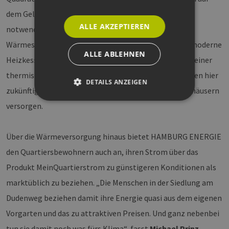
dem Gelände verbaut ist. Dort werden ebenfalls alle
ALLE AKZEPTIEREN
notwendigen Nebenanlagen wie beispielsweise
Wärmespeicher, Lüftung und Pumpen errichtet. Zwei moderne
ALLE ABLEHNEN
Heizkessel und ein effizientes Blockheizkraftwerk mit einer
thermischen Gesamtleistung von 2.400 Kilowatt werden hier
DETAILS ANZEIGEN
zukünftig 614 Haushalte in Reihen- und Mehrfamilienhäusern
versorgen.
Unbedingt erforderlich
Performance
Über die Wärmeversorgung hinaus bietet HAMBURG ENERGIE
Targeting
Funktionalität
den Quartiersbewohnern auch an, ihren Strom über das
Unbedingt erforderliche Cookies ermöglichen
wesentliche Kernfunktionen der Website wie die
Produkt MeinQuartierstrom zu günstigeren Konditionen als
Benutzeranmeldung und die Kontoverwaltung.
Ohne die unbedingt erforderlichen Cookies
marktüblich zu beziehen. „Die Menschen in der Siedlung am
kann die Website nicht ordnungsgemäß
verwendet werden.
Dudenweg beziehen damit ihre Energie quasi aus dem eigenen
Provider /
Vorgarten und das zu attraktiven Preisen. Und ganz nebenbei
Name
Ablaufdatum
Bes
Domäne
tun sie damit noch was fürs Klima“, fasst
Michael Prinz