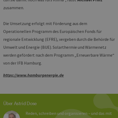
PHPSESSID
Sitzung
Coo
PHP.net
Anw
www.erneuerbare-
zusammen.
wir
energien-
Spr
hamburg.de
ein
die
Die Umsetzung erfolgt mit Förderung aus dem
Ben
ver
Operationellen Programm des Europäischen Fonds für
Nor
sic
regionale Entwicklung (EFRE), vergeben durch die Behörde für
gene
und
Umwelt und Energie (BUE). Solarthermie und Wärmenetz
ver
die 
gut
werden gefördert nach dem Programm „Erneuerbare Wärme“
die
Anm
von der IFB Hamburg.
Ben
Sei
https://www.hamburgenergie.de
csrf_https-
Google Privacy Policy
www.erneuerbare-
Sitzung
Die
contao_csrf_token
energien-
ver
hamburg.de
auf
Anf
ver
sic
leg
Web
Über Astrid Dose
wer
Reden, schreiben und organisieren – und das mit
CookieScriptConsent
2 Monate 4
Die
CookieScript
Wochen
Coo
www.erneuerbare-