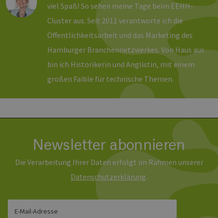
viel Spaß! So sehen meine Tage beim EEHH-
ver
energien-
Ein
hamburg.de
für
Cluster aus. Seit 2011 verantworte ich die
spe
Ban
Öffentlichkeitsarbeit und das Marketing des
Scr
ord
Hamburger Branchennetzwerkes. Von Haus aus
fun
bin ich Historikerin und Anglistin, mit einem
__cf_bm
29 Minuten
Die
Cloudflare Inc.
37 Sekunden
ver
.vimeo.com
großen Faible für technische Themen.
Men
unt
die
um 
die
zu e
Newsletter abonnieren
Die Verarbeitung Ihrer Daten erfolgt im Rahmen unserer
Provider /
Name
Ablaufdatum
Beschreibung
Domäne
Provider /
Daten­schutz­erklärung
.
Name
Ablaufdatum
Beschre
Domäne
vuid
1 Jahr 1
Diese
Vimeo.com
Monat
Cookies
_dd_s
Inc.
player.vimeo.com
15 Minuten
Dieses C
werden vom
.vimeo.com
wird ver
Vimeo-
E-Mail-Adresse
um Sitzu
Videoplayer
zu speic