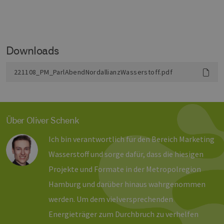
zufällig 
Nummer 
Client-ID
zugewies
Es ist in 
Seitenan
Downloads
auf einer
enthalte
wird zur
Berechn
221108_PM_ParlAbendNordallianzWasserstoff.pdf
Besucher
Sitzungs
Kampagn
für die Si
Analyseb
verwende
Über Oliver Schenk
_ga_7TCBZELCXK
.erneuerbare-
1 Jahr 1
Dieses C
energien-
Monat
wird von
Ich bin verantwortlich für den Bereich Marketing
hamburg.de
Analytics
verwend
Wasserstoff und sorge dafür, dass die hiesigen
den Sitz
beizubeh
Projekte und Formate in der Metropolregion
Hamburg und darüber hinaus wahrgenommen
werden. Um dem vielversprechenden
Energieträger zum Durchbruch zu verhelfen