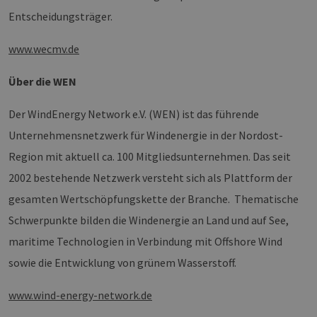
einer We
Entscheidungsträger.
während 
Sitzung 
sind. Es
Daten en
www.wecmv.de
wie der 
mit den 
Website
Über die WEN
interagier
Einstell
ausgewäh
Der WindEnergy Network e.V. (WEN) ist das führende
kann bei
Fehlerve
Unternehmensnetzwerk für Windenergie in der Nordost-
helfen.
Region mit aktuell ca. 100 Mitgliedsunternehmen. Das seit
_ga
1 Jahr 1
Dieser C
Google LLC
Monat
Name ist
.erneuerbare-
2002 bestehende Netzwerk versteht sich als Plattform der
Google U
energien-
Analytics
hamburg.de
verknüpft
gesamten Wertschöpfungskette der Branche. Thematische
eine wic
Aktualis
Schwerpunkte bilden die Windenergie an Land und auf See,
am häufi
verwend
maritime Technologien in Verbindung mit Offshore Wind
Analysed
von Goog
sowie die Entwicklung von grünem Wasserstoff.
Dieses C
wird ver
um einde
www.wind-energy-network.de
Benutzer
untersch
indem ei