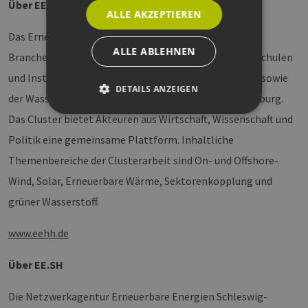
Über EEHH
ALLE AKZEPTIEREN
Das Erneuerbare Energien Hamburg-Cluster ist ein
ALLE ABLEHNEN
Branchennetzwerk aus rund 240 Unternehmen, Hochschulen
und Institutionen der Erneuerbare-Energien-Branche sowie
DETAILS ANZEIGEN
der Wasserstoffwirtschaft in der Metropolregion Hamburg.
Das Cluster bietet Akteuren aus Wirtschaft, Wissenschaft und
Politik eine gemeinsame Plattform. Inhaltliche
Unbedingt erforderlich
Performance
Themenbereiche der Clusterarbeit sind On- und Offshore-
Targeting
Funktionalität
Wind, Solar, Erneuerbare Wärme, Sektorenkopplung und
Unbedingt erforderliche Cookies ermöglichen
wesentliche Kernfunktionen der Website wie die
grüner Wasserstoff.
Benutzeranmeldung und die Kontoverwaltung.
Ohne die unbedingt erforderlichen Cookies
kann die Website nicht ordnungsgemäß
www.eehh.de
verwendet werden.
Provider /
Über EE.SH
Name
Ablaufdatum
Bes
Domäne
PHPSESSID
Sitzung
Coo
PHP.net
Die Netzwerkagentur Erneuerbare Energien Schleswig-
Anw
www.erneuerbare-