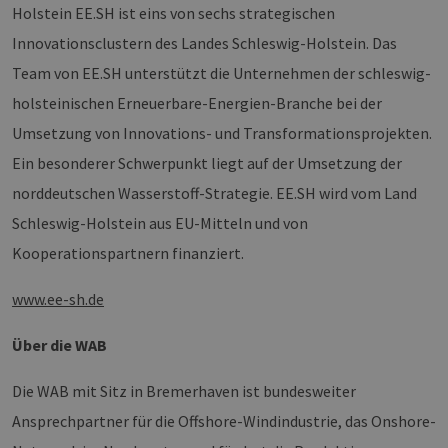
wir
energien-
Holstein EE.SH ist eins von sechs strategischen
Spr
hamburg.de
ein
Innovationsclustern des Landes Schleswig-Holstein. Das
die
Ben
Team von EE.SH unterstützt die Unternehmen der schleswig-
ver
Nor
holsteinischen Erneuerbare-Energien-Branche bei der
sic
gene
Umsetzung von Innovations- und Transformationsprojekten.
und
ver
die 
Ein besonderer Schwerpunkt liegt auf der Umsetzung der
gut
die
norddeutschen Wasserstoff-Strategie. EE.SH wird vom Land
Anm
Ben
Schleswig-Holstein aus EU-Mitteln und von
Sei
Kooperationspartnern finanziert.
csrf_https-
Google Privacy Policy
www.erneuerbare-
Sitzung
Die
contao_csrf_token
energien-
ver
hamburg.de
auf
www.ee-sh.de
Anf
ver
sic
Über die WAB
leg
Web
wer
Die WAB mit Sitz in Bremerhaven ist bundesweiter
CookieScriptConsent
2 Monate 4
Die
CookieScript
Wochen
Coo
www.erneuerbare-
Ansprechpartner für die Offshore-Windindustrie, das Onshore-
ver
energien-
Ein
hamburg.de