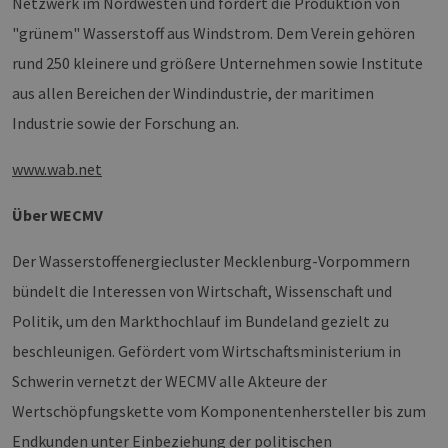
Netzwerk im Nordwesten und fördert die Produktion von
für
spe
"grünem" Wasserstoff aus Windstrom. Dem Verein gehören
Ban
Scr
rund 250 kleinere und größere Unternehmen sowie Institute
ord
fun
aus allen Bereichen der Windindustrie, der maritimen
__cf_bm
29 Minuten
Die
Cloudflare Inc.
Industrie sowie der Forschung an.
37 Sekunden
ver
.vimeo.com
Men
unt
die
www.wab.net
um 
die
zu e
Über WECMV
Der Wasserstoffenergiecluster Mecklenburg-Vorpommern
bündelt die Interessen von Wirtschaft, Wissenschaft und
Provider /
Politik, um den Markthochlauf im Bundeland gezielt zu
Name
Ablaufdatum
Beschreibung
Domäne
Provider /
Name
Ablaufdatum
Beschre
Domäne
beschleunigen. Gefördert vom Wirtschaftsministerium in
vuid
1 Jahr 1
Diese
Vimeo.com
Monat
Cookies
_dd_s
Inc.
player.vimeo.com
15 Minuten
Dieses C
Schwerin vernetzt der WECMV alle Akteure der
werden vom
.vimeo.com
wird ver
Vimeo-
um Sitzu
Wertschöpfungskette vom Komponentenhersteller bis zum
Videoplayer
zu speic
auf Websites
sicherzus
Endkunden unter Einbeziehung der politischen
verwendet.
dass die