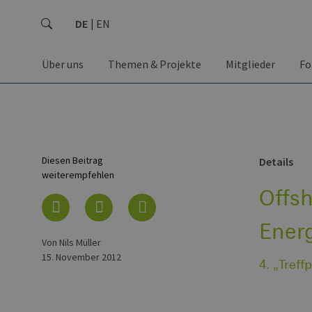
DE
EN
Über uns
Themen & Projekte
Mitglieder
Fo
Diesen Beitrag
Details
weiterempfehlen
Offsh
Ener
von Nils Müller
15. November 2012
4. „Tref