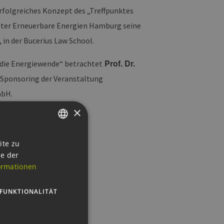
folgreiches Konzept des „Treffpunktes
uster Erneuerbare Energien Hamburg seine
, in der Bucerius Law School.
Prof. Dr.
die Energiewende“ betrachtet
 Sponsoring der Veranstaltung
mbH.
×
gien-hamburg-410.html
GERMAN
ite zu
ie der
ENGLISH
ormationen
GERMAN
FUNKTIONALITÄT