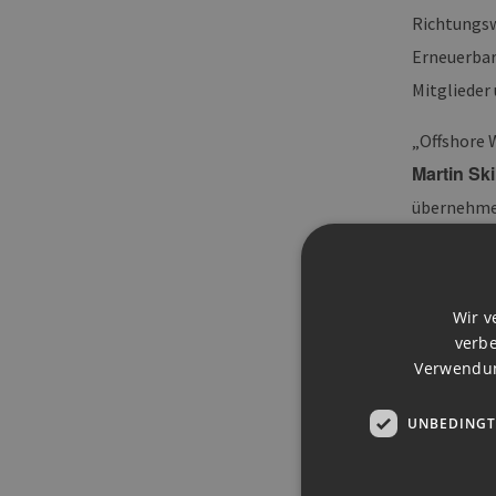
Richtungsw
Erneuerbar
Mitglieder
„Offshore 
Martin Sk
übernehme
Informati
www.eehh.
Wir v
verbe
Verwendun
UNBEDINGT