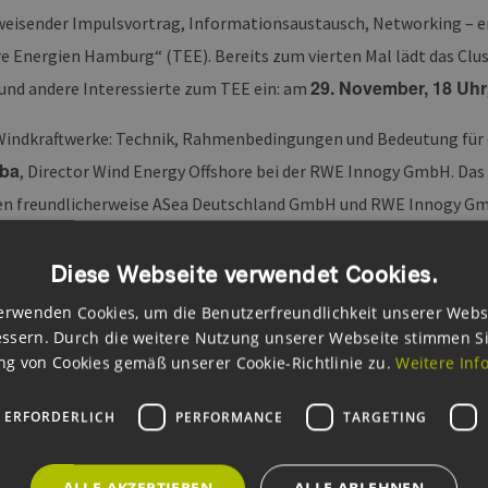
eisender Impulsvortrag, Informationsaustausch, Networking – er
e Energien Hamburg“ (TEE). Bereits zum vierten Mal lädt das Cl
29. November, 18 Uhr
 und andere Interessierte zum TEE ein: am
Windkraftwerke: Technik, Rahmenbedingungen und Bedeutung für 
iba
, Director Wind Energy Offshore bei der RWE Innogy GmbH. Das
n freundlicherweise ASea Deutschland GmbH und RWE Innogy G
onen und Anmeldung unter:
Diese Webseite verwendet Cookies.
de/details-und-anmeldung/events/treffpunkt-erneuerbare-ener
erwenden Cookies, um die Benutzerfreundlichkeit unserer Webs
ssern. Durch die weitere Nutzung unserer Webseite stimmen S
g von Cookies gemäß unserer Cookie-Richtlinie zu.
Weitere Inf
 ERFORDERLICH
PERFORMANCE
TARGETING
Diesen Beitrag weiterempfehlen