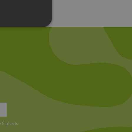
g und die Kontoverwaltung.
 auf der PHP-Sprache
um Verwalten von
erweise handelt es sich
, wie sie verwendet wird,
ist jedoch die
r zwischen den Seiten.
er-Site-Anforderungen
 legitime Anfragen von der
 8 plus 6.
 verwendet, um die
u speichern. Das Cookie-
ß funktionieren.