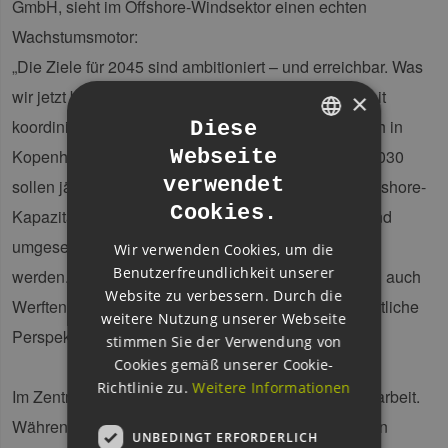
GmbH, sieht im Offshore-Windsektor einen echten
Wachstumsmotor:
„Die Ziele für 2045 sind ambitioniert – und erreichbar. Was
wir jetzt brauchen, ist ein kontinuierlicher, europaweit
×
koordinierter Ausbaupfad. Ein solcher wurde kürzlich in
Diese
Webseite
Kopenhagen von WindEurope vorgeschlagen: Ab 2030
GERMAN
verwendet
sollen jährlich kontinuierlich zehn Gigawatt neue Offshore-
ENGLISH
Cookies.
Kapazitäten europaweit gemeinschaftlich geplant und
GERMAN
umgesetzt
Wir verwenden Cookies, um die
Benutzerfreundlichkeit unserer
werden.“ Dies würde nicht nur der Industrie, sondern auch
Website zu verbessern. Durch die
Werften, Häfen und Zulieferbetrieben neue wirtschaftliche
weitere Nutzung unserer Webseite
Perspektiven und Raum für Innovation eröffnen.
stimmen Sie der Verwendung von
Cookies gemäß unserer Cookie-
Richtlinie zu.
Weitere Informationen
Im Zentrum steht dabei die europäische Zusammenarbeit.
Während einige Länder über große maritime Flächen
UNBEDINGT ERFORDERLICH