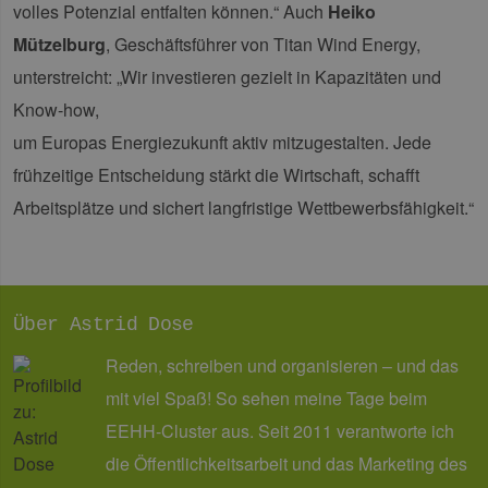
volles Potenzial entfalten können.“ Auch
Heiko
wesentliche Kernfunktionen der Website wie die
Benutzeranmeldung und die Kontoverwaltung.
Mützelburg
, Geschäftsführer von Titan Wind Energy,
Ohne die unbedingt erforderlichen Cookies
kann die Website nicht ordnungsgemäß
unterstreicht: „Wir investieren gezielt in Kapazitäten und
verwendet werden.
Know-how,
Provider /
Name
Ablaufdatum
Bes
Domäne
um Europas Energiezukunft aktiv mitzugestalten. Jede
PHPSESSID
Sitzung
Coo
PHP.net
frühzeitige Entscheidung stärkt die Wirtschaft, schafft
Anw
www.erneuerbare-
wir
energien-
Arbeitsplätze und sichert langfristige Wettbewerbsfähigkeit.“
Spr
hamburg.de
ein
die
Ben
ver
Nor
sic
gene
Über Astrid Dose
und
ver
Reden, schreiben und organisieren – und das
die 
gut
mit viel Spaß! So sehen meine Tage beim
die
Anm
Ben
EEHH-Cluster aus. Seit 2011 verantworte ich
Sei
die Öffentlichkeitsarbeit und das Marketing des
csrf_https-
Google Privacy Policy
www.erneuerbare-
Sitzung
Die