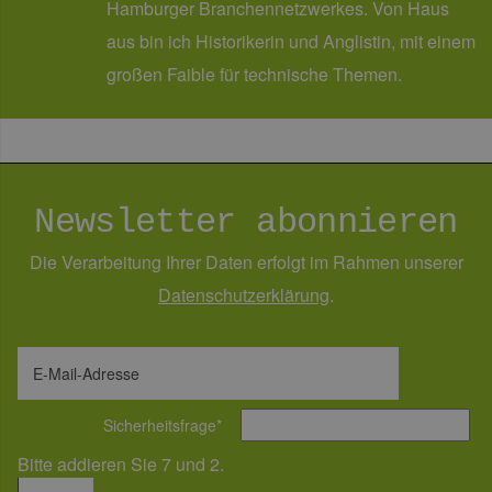
contao_csrf_token
energien-
ver
Hamburger Branchennetzwerkes. Von Haus
hamburg.de
auf
Anf
aus bin ich Historikerin und Anglistin, mit einem
ver
sic
großen Faible für technische Themen.
leg
Web
wer
CookieScriptConsent
2 Monate 4
Die
CookieScript
Wochen
Coo
www.erneuerbare-
ver
energien-
Ein
hamburg.de
für
Newsletter abonnieren
spe
Ban
Scr
Die Verarbeitung Ihrer Daten erfolgt im Rahmen unserer
ord
fun
Daten­schutz­erklärung
.
__cf_bm
29 Minuten
Die
Cloudflare Inc.
37 Sekunden
ver
.vimeo.com
Men
unt
E-Mail-Adresse
die
um 
die
zu e
Sicherheitsfrage
*
Bitte addieren Sie 7 und 2.