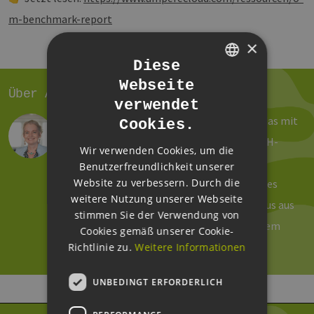
m-benchmark-report
×
Diese
Webseite
GERMAN
Über Astrid Dose
verwendet
ENGLISH
Reden, schreiben und organisieren – und das mit
Cookies.
GERMAN
viel Spaß! So sehen meine Tage beim EEHH-
Wir verwenden Cookies, um die
Cluster aus. Seit 2011 verantworte ich die
Benutzerfreundlichkeit unserer
Website zu verbessern. Durch die
Öffentlichkeitsarbeit und das Marketing des
weitere Nutzung unserer Webseite
Hamburger Branchennetzwerkes. Von Haus aus
stimmen Sie der Verwendung von
bin ich Historikerin und Anglistin, mit einem
Cookies gemäß unserer Cookie-
großen Faible für technische Themen.
Richtlinie zu.
Weitere Informationen
UNBEDINGT ERFORDERLICH