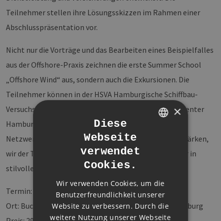
Teilnehmer stellen ihre Lösungsskizzen im Rahmen einer
Abschlusspräsentation vor.
Nicht nur die Vorträge und das Bearbeiten eines Beispielfalles
aus der Offshore-Praxis zeichnen die erste Summer School
„Offshore Wind“ aus, sondern auch die Exkursionen. Die
Teilnehmer können in der HSVA Hamburgische Schiffbau-
×
Versuchsanstalt GmbH und im MTC Marine Training Center
Diese
Hamburg GmbH Offshore-Luft schnuppern. Um den
Webseite
Netzwerkcharakterder Veranstaltung besonders zu stärken,
GERMAN
verwendet
wir der Tag jeweils mit einem exklusiven Get-together in
ENGLISH
Cookies.
stilvoller Atmosphäre abgerundet.
GERMAN
Wir verwenden Cookies, um die
Termin: 28. – 30. August 2014
Benutzerfreundlichkeit unserer
Ort: Bucerius Law School, Jungiusstraße 6, 20355 Hamburg
Website zu verbessern. Durch die
weitere Nutzung unserer Webseite
Preis: 299 Euro netto für Mitarbeiter von EEHH-