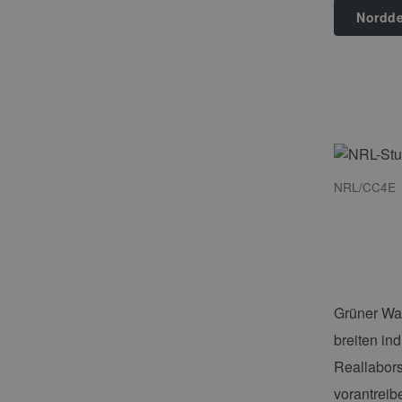
Nordde
NRL/CC4E
Grüner Was
breiten in
Reallabors
vorantreib