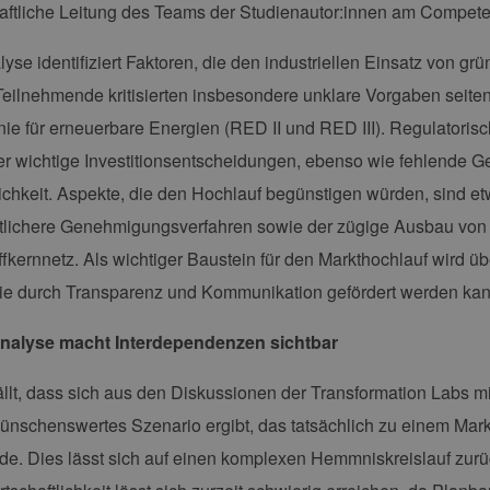
aftliche Leitung des Teams der Studienautor:innen am Compet
yse identifiziert Faktoren, die den industriellen Einsatz von g
ilnehmende kritisierten insbesondere unklare Vorgaben seitens
nie für erneuerbare Energien (RED II und RED III). Regulatoris
r wichtige Investitionsentscheidungen, ebenso wie fehlende 
lichkeit. Aspekte, die den Hochlauf begünstigen würden, sind et
tlichere Genehmigungsverfahren sowie der zügige Ausbau von
fkernnetz. Als wichtiger Baustein für den Markthochlauf wird ü
ie durch Transparenz und Kommunikation gefördert werden kan
nalyse macht Interdependenzen sichtbar
ällt, dass sich aus den Diskussionen der Transformation Labs mi
ünschenswertes Szenario ergibt, das tatsächlich zu einem Mar
de. Dies lässt sich auf einen komplexen Hemmniskreislauf zurüc