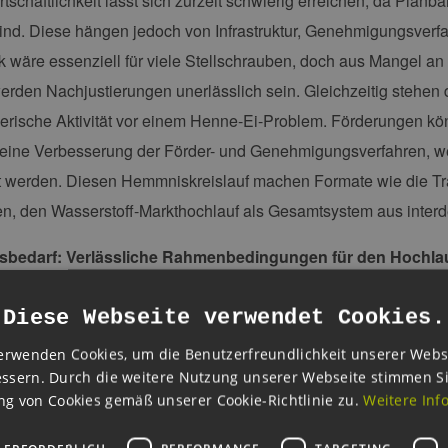
tschaftlichkeit lässt sich zurzeit schwierig erreichen, da Planba
nd. Diese hängen jedoch von Infrastruktur, Genehmigungsverfah
k wäre essenziell für viele Stellschrauben, doch aus Mangel a
den Nachjustierungen unerlässlich sein. Gleichzeitig stehen d
rische Aktivität vor einem Henne-Ei-Problem. Förderungen kön
eine Verbesserung der Förder- und Genehmigungsverfahren, we
t werden. Diesen Hemmniskreislauf machen Formate wie die Tra
en, den Wasserstoff-Markthochlauf als Gesamtsystem aus inter
bedarf: Verlässliche Rahmenbedingungen für den Hochla
dieser Erkenntnisse formuliert der Bericht einige Handlungse
Diese Webseite verwendet Cookies.
serstoff zu unterstützen:
erwenden Cookies, um die Benutzerfreundlichkeit unserer Webs
ssern. Durch die weitere Nutzung unserer Webseite stimmen S
rheiten durch Förderung reduzieren: Unternehmen benötigen 
g von Cookies gemäß unserer Cookie-Richtlinie zu.
Weitere Inf
örderinstrumente (z. B. Kreditabsicherungen, PPAs und Carbon 
nen abzusichern und Wirtschaftlichkeit herzustellen.