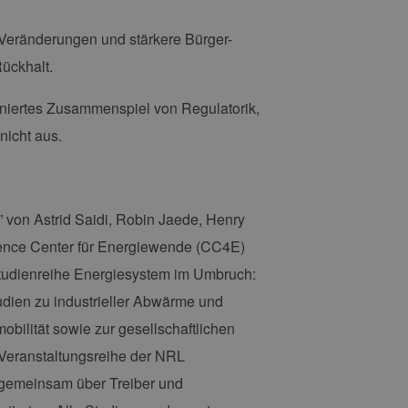
 verwendet, um die
eränderungen und stärkere Bürger-
u speichern. Das Cookie-
ß funktionieren.
ückhalt.
chen und Bots zu
diniertes Zusammenspiel von Regulatorik,
, um gültige Berichte über
nicht aus.
ites verwendet.
” von Astrid Saidi, Robin Jaede, Henry
chern, um sicherzustellen,
ence Center für Energiewende (CC4E)
onsistent sind. Es kann
site interagiert, alle
Studienreihe Energiesystem im Umbruch:
ltung helfen.
rknüpft. Dies ist eine
tudien zu industrieller Abwärme und
 Analysedienstes von
enutzer zu unterscheiden,
ilität sowie zur gesellschaftlichen
wiesen wird. Es ist in
ird zur Berechnung von
e Veranstaltungsreihe der NRL
Analyseberichte
 gemeinsam über Treiber und
 den Sitzungsstatus