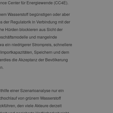
ence Center für Energiewende (CC4E).
rünem Wasserstoff begünstigen oder aber
 der Regulatorik in Verbindung mit der
che Hürden blockieren aus Sicht der
Geschäftsmodelle und mangelnde
wa ein niedrigerer Strompreis, schnellere
 Importkapazitäten, Speichern und dem
berdies die Akzeptanz der Bevölkerung
n.
thilfe einer Szenarioanalyse nur ein
kthochlauf von grünem Wasserstoff
kführen, den viele Akteure derzeit