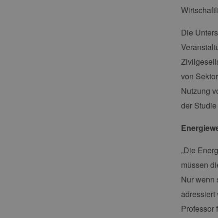
Wirtschaftl
Die Unters
Veranstalt
Zivilgesel
von Sektor
Nutzung vo
der Studie
Energiewe
„Die Energ
müssen die
Nur wenn s
adressiert
Professor