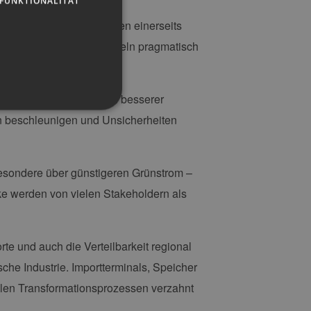
FUNKTIONALITÄT
ik und Verwaltung müssen einerseits
 Hürden abbauen und Regeln pragmatisch
ntersuchungen und ein besserer
 beschleunigen und Unsicherheiten
g und die Kontoverwaltung.
esondere über günstigeren Grünstrom –
e werden von vielen Stakeholdern als
 auf der PHP-Sprache
um Verwalten von
te und auch die Verteilbarkeit regional
erweise handelt es sich
, wie sie verwendet wird,
che Industrie. Importterminals, Speicher
ist jedoch die
r zwischen den Seiten.
ellen Transformationsprozessen verzahnt
er-Site-Anforderungen
 legitime Anfragen von der