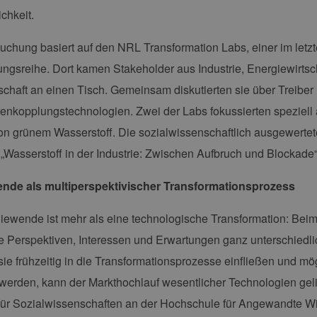
ichkeit.
uchung basiert auf den NRL Transformation Labs, einer im letz
ungsreihe. Dort kamen Stakeholder aus Industrie, Energiewirtsc
lschaft an einen Tisch. Gemeinsam diskutierten sie über Treib
enkopplungstechnologien. Zwei der Labs fokussierten speziell 
n grünem Wasserstoff. Die sozialwissenschaftlich ausgewertet
 „Wasserstoff in der Industrie: Zwischen Aufbruch und Blockade“
nde als multiperspektivischer Transformationsprozess
iewende ist mehr als eine technologische Transformation: B
 Perspektiven, Interessen und Erwartungen ganz unterschiedlic
ie frühzeitig in die Transformationsprozesse einfließen und mö
 werden, kann der Markthochlauf wesentlicher Technologien gel
 für Sozialwissenschaften an der Hochschule für Angewandte 