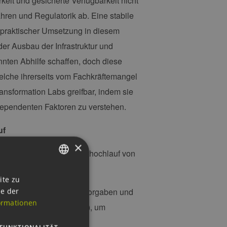
rkeit und gesicherte Verfügbarkeit nicht
ren und Regulatorik ab. Eine stabile
n praktischer Umsetzung in diesem
er Ausbau der Infrastruktur und
nten Abhilfe schaffen, doch diese
lche ihrerseits vom Fachkräftemangel
nsformation Labs greifbar, indem sie
dependenten Faktoren zu verstehen.
uf
×
mpfehlungen, um den Markthochlauf von
GERMAN
ite zu
ie der
stabile regulatorische Vorgaben und
ENGLISH
ormationen
Contracts for Difference), um
GERMAN