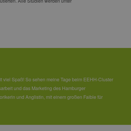
ierten. Alle Studien werden unter
it viel Spaß! So sehen meine Tage beim EEHH-Cluster
itsarbeit und das Marketing des Hamburger
ikerin und Anglistin, mit einem großen Faible für