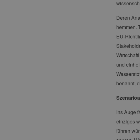
wissensch
Deren Anal
hemmen. Te
EU-Richtli
Stakeholde
Wirtschaft
und einhei
Wasserstof
benannt, d
Szenarioa
Ins Auge f
einziges w
führen wür