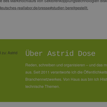
des Markthochlaufs von Sektorenkopplungstechnologien diskut
en-
Monat
beizubehalten.
rg.de
utsches-reallabor.de/presse#studien bereitgestellt.
Über Astrid Dose
Reden, schreiben und organisieren – und das m
aus. Seit 2011 verantworte ich die Öffentlichke
Branchennetzwerkes. Von Haus aus bin ich Histor
technische Themen.