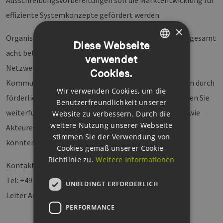
Ausschreibungsvorbereitungen soll die Marktentwicklung für
effiziente Systemkonzepte gefördert werden.
×
Organisiert werden diese Innovationsprozesse von insgesamt
Diese Webseite
acht beteiligten Clusterinitiativen, die Ihre
verwendet
GERMAN
Netzwerkmitglieder aktiv einbinden. Die Städten und
Cookies.
ENGLISH
Kommunen der Regionen flankieren die Entwicklungen durch
Wir verwenden Cookies, um die
GERMAN
förderliche Rahmenbedingungen. Bei Interesse erhalten Sie
Benutzerfreundlichkeit unserer
weiterführende Informationen sowie Informationen, wie
Website zu verbessern. Durch die
weitere Nutzung unserer Webseite
Akteure sich bei den geplanten Aktivitäten beteiligen
stimmen Sie der Verwendung von
könnten.
Cookies gemäß unserer Cookie-
Richtlinie zu.
Weitere Informationen
Kontakt:
jan.plewa@eehh.de
Tel: +49 40 6945 7213
UNBEDINGT ERFORDERLICH
Leiter Arbeitspaket WP6 LIVING LABS
PERFORMANCE