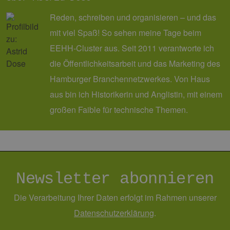
_ga
1 Jahr 1
Dieser C
Google LLC
Reden, schreiben und organisieren – und das
Monat
Name ist
.erneuerbare-
Google U
energien-
mit viel Spaß! So sehen meine Tage beim
Analytics
hamburg.de
verknüpft
EEHH-Cluster aus. Seit 2011 verantworte ich
eine wic
Aktualis
am häufi
die Öffentlichkeitsarbeit und das Marketing des
verwend
Analysed
Hamburger Branchennetzwerkes. Von Haus
von Goog
Dieses C
aus bin ich Historikerin und Anglistin, mit einem
wird ver
um einde
großen Faible für technische Themen.
Benutzer
untersch
indem ei
zufällig 
Nummer 
Client-ID
zugewies
Es ist in 
Seitenan
Newsletter abonnieren
auf einer
enthalte
wird zur
Die Verarbeitung Ihrer Daten erfolgt im Rahmen unserer
Berechn
Besucher
Daten­schutz­erklärung
.
Sitzungs
Kampagn
für die Si