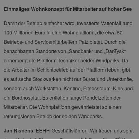
Unbedingt erforderlich
Performance
Einmaliges Wohnkonzept für Mitarbeiter auf hoher See
Targeting
Funktionalität
Damit der Betrieb einfacher wird, investierte Vattenfall rund
Unbedingt erforderliche Cookies ermöglichen
wesentliche Kernfunktionen der Website wie die
100 Millionen Euro in eine Wohnplattform, die etwa 50
Benutzeranmeldung und die Kontoverwaltung.
Ohne die unbedingt erforderlichen Cookies
Betriebs- und Servicemitarbeitern Patz bietet. Durch die
kann die Website nicht ordnungsgemäß
verwendet werden.
benachbarten Standorte von „Sandbank“ und „DanTysk“
Provider /
Name
Ablaufdatum
Bes
beherbergt die Plattform Techniker beider Windparks. Da
Domäne
die Arbeiter im Schichtbetrieb auf der Plattform leben, gibt
PHPSESSID
Sitzung
Coo
PHP.net
Anw
www.erneuerbare-
es auf sechs Stockwerken nicht nur Büros und Unterkünfte,
wir
energien-
Spr
hamburg.de
sondern auch Werkstätten, Kantine, Fitnessraum, Kino und
ein
die
Ben
ein Bordhospital. Es entfallen lange Pendelzeiten der
ver
Nor
Mitarbeiter. Die Wohnplattform gewährleistet so einen
sic
gene
reibungslosen Betrieb der beiden Windparks.
und
ver
die 
Jan Rispens
, EEHH-Geschäftsführer: „Wir freuen uns sehr,
gut
die