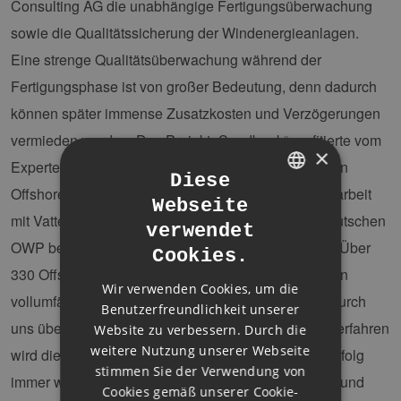
Consulting AG die unabhängige Fertigungsüberwachung
sowie die Qualitätssicherung der Windenergieanlagen.
Eine strenge Qualitätsüberwachung während der
Fertigungsphase ist von großer Bedeutung, denn dadurch
können später immense Zusatzkosten und Verzögerungen
vermieden werden. Das Projekt „Sandbank“ profitierte vom
×
Expertenwissen von 8.2 Consulting zu den einzelnen
Diese
Offshore-Turbinen und der langjährigen Zusammenarbeit
Webseite
GERMAN
mit Vattenfall. „Wir wurden bis heute in 80% aller deutschen
verwendet
ENGLISH
OWP beratend und qualitätssichernd eingebunden. Über
Cookies.
GERMAN
330 Offshore-Turbinen von Siemens Gamesa wurden
Wir verwenden Cookies, um die
vollumfänglich im Rahmen der Qualitätssicherung durch
Benutzerfreundlichkeit unserer
uns überwacht. Besonders in den Ausschreibungsverfahren
Website zu verbessern. Durch die
weitere Nutzung unserer Webseite
wird diese Expertise für einen langfristigen Projekterfolg
stimmen Sie der Verwendung von
immer wichtiger“, so
Philipp Stuckenbrock
, Sales- und
Cookies gemäß unserer Cookie-