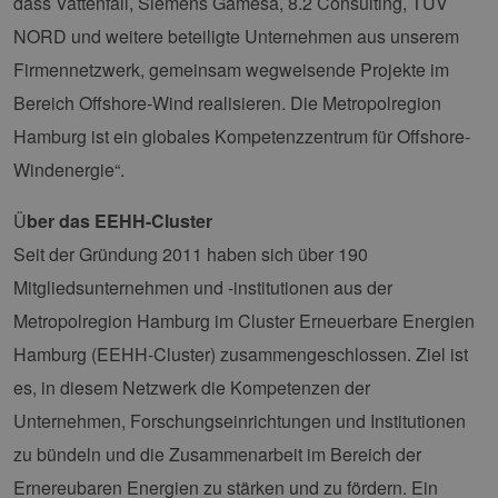
dass Vattenfall, Siemens Gamesa, 8.2 Consulting, TÜV
Anm
Ben
NORD und weitere beteiligte Unternehmen aus unserem
Sei
Firmennetzwerk, gemeinsam wegweisende Projekte im
csrf_https-
Google Privacy Policy
www.erneuerbare-
Sitzung
Die
contao_csrf_token
energien-
ver
hamburg.de
auf
Bereich Offshore-Wind realisieren. Die Metropolregion
Anf
ver
Hamburg ist ein globales Kompetenzzentrum für Offshore-
sic
leg
Windenergie“.
Web
wer
Ü
ber das EEHH-Cluster
CookieScriptConsent
2 Monate 4
Die
CookieScript
Wochen
Coo
www.erneuerbare-
Seit der Gründung 2011 haben sich über 190
ver
energien-
Ein
hamburg.de
Mitgliedsunternehmen und -institutionen aus der
für
spe
Ban
Metropolregion Hamburg im Cluster Erneuerbare Energien
Scr
ord
Hamburg (EEHH-Cluster) zusammengeschlossen. Ziel ist
fun
es, in diesem Netzwerk die Kompetenzen der
__cf_bm
29 Minuten
Die
Cloudflare Inc.
37 Sekunden
ver
.vimeo.com
Unternehmen, Forschungseinrichtungen und Institutionen
Men
unt
zu bündeln und die Zusammenarbeit im Bereich der
die
um 
Ernereubaren Energien zu stärken und zu fördern. Ein
die