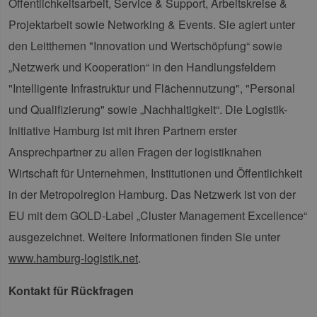
Öffentlichkeitsarbeit, Service & Support, Arbeitskreise &
kann die Website nicht ordnungsgemäß
verwendet werden.
Projektarbeit sowie Networking & Events. Sie agiert unter
Provider /
Name
Ablaufdatum
Bes
den Leitthemen "Innovation und Wertschöpfung“ sowie
Domäne
„Netzwerk und Kooperation“ in den Handlungsfeldern
PHPSESSID
Sitzung
Coo
PHP.net
Anw
www.erneuerbare-
wir
"Intelligente Infrastruktur und Flächennutzung", "Personal
energien-
Spr
hamburg.de
ein
und Qualifizierung" sowie „Nachhaltigkeit“. Die Logistik-
die
Ben
Initiative Hamburg ist mit ihren Partnern erster
ver
Nor
Ansprechpartner zu allen Fragen der logistiknahen
sic
gene
Wirtschaft für Unternehmen, Institutionen und Öffentlichkeit
und
ver
in der Metropolregion Hamburg. Das Netzwerk ist von der
die 
gut
EU mit dem GOLD-Label „Cluster Management Excellence“
die
Anm
Ben
ausgezeichnet. Weitere Informationen finden Sie unter
Sei
www.hamburg-logistik.net
.
csrf_https-
Google Privacy Policy
www.erneuerbare-
Sitzung
Die
contao_csrf_token
energien-
ver
hamburg.de
auf
Kontakt für Rückfragen
Anf
ver
sic