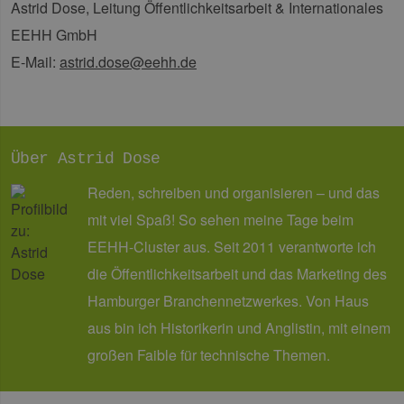
Astrid Dose, Leitung Öffentlichkeitsarbeit & Internationales
leg
Web
EEHH GmbH
wer
E-Mail:
astrid.dose@eehh.de
CookieScriptConsent
2 Monate 4
Die
CookieScript
Wochen
Coo
www.erneuerbare-
ver
energien-
Ein
hamburg.de
für
spe
Ban
Scr
Über Astrid Dose
ord
fun
Reden, schreiben und organisieren – und das
__cf_bm
29 Minuten
Die
Cloudflare Inc.
37 Sekunden
ver
.vimeo.com
mit viel Spaß! So sehen meine Tage beim
Men
unt
EEHH-Cluster aus. Seit 2011 verantworte ich
die
um 
die Öffentlichkeitsarbeit und das Marketing des
die
zu e
Hamburger Branchennetzwerkes. Von Haus
aus bin ich Historikerin und Anglistin, mit einem
großen Faible für technische Themen.
Provider /
Name
Ablaufdatum
Beschreibung
Domäne
Provider /