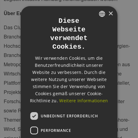
×
Über Erneuerbaren Energien Hamburg
Diese
Das Cluster Erneuerbare Energien Hamburg ist ein
Webseite
GERMAN
Branchennetzwerk aus rund 280 Unternehmen,
verwendet
ENGLISH
Hochschulen und Institutionen der Erneuerbare-Energien-
Cookies.
GERMAN
Branche sowie der Wasserstoffwirtschaft in der
Wir verwenden Cookies, um die
Metropolregion Hamburg. Das Cluster bietet Akteuren aus
Benutzerfreundlichkeit unserer
Website zu verbessern. Durch die
Wirtschaft, Wissenschaft und Politik eine gemeinsame
weitere Nutzung unserer Webseite
Plattform. Zu seinen Mitgliedern zählen Anlagenhersteller,
stimmen Sie der Verwendung von
Projektentwickler, Energieversorger, Netzbetreiber,
Cookies gemäß unserer Cookie-
Richtlinie zu.
Weitere Informationen
Forschungseinrichtungen, Logistiker, Finanzdienstleiter
sowie Rechtsanwaltskanzleien. Inhaltliche
UNBEDINGT ERFORDERLICH
Themenbereiche der Clusterarbeit sind On- und Offshore-
Wind, Solar, Erneuerbare Wärme, Sektorenkopplung und
PERFORMANCE