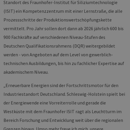
Standort des Fraunhofer-Institut für Siliziumtechnologie
Ban
Scr
(ISIT) ein Kompetenzzentrum mit einer Lernstraße, die alle
ord
fun
Prozessschritte der Produktionswertschöpfungskette
__cf_bm
29 Minuten
Die
Cloudflare Inc.
37 Sekunden
ver
.vimeo.com
vermittelt. Pro Jahr sollen dort dann ab 2026 jährlich 600 bis
Men
unt
900 Fachkräfte auf verschiedenen Niveau-Stufen des
die
um 
Deutschen Qualifikationsrahmens (DQR) weitergebildet
die
zu e
werden - von Angeboten auf dem Level von gewerblich-
technischen Ausbildungen, bis hin zu fachlicher Expertise auf
akademischem Niveau.
Provider /
„Erneuerbare Energien sind der Fortschrittsmotor für den
Name
Ablaufdatum
Beschreibung
Domäne
Provider /
Name
Ablaufdatum
Beschre
Domäne
Industriestandort Deutschland. Schleswig-Holstein spielt bei
vuid
1 Jahr 1
Diese
Vimeo.com
Monat
Cookies
_dd_s
Inc.
player.vimeo.com
15 Minuten
Dieses C
der Energiewende eine Vorreiterrolle und gerade die
werden vom
.vimeo.com
wird ver
Vimeo-
um Sitzu
Westküste mit dem Fraunhofer ISIT ragt als Leuchtturm im
Videoplayer
zu speic
auf Websites
sicherzus
Bereich Forschung und Entwicklung weit über die regionalen
verwendet.
dass die
einer We
Grenzen hinaus. Umso mehr freue ich mich, unsere
während 