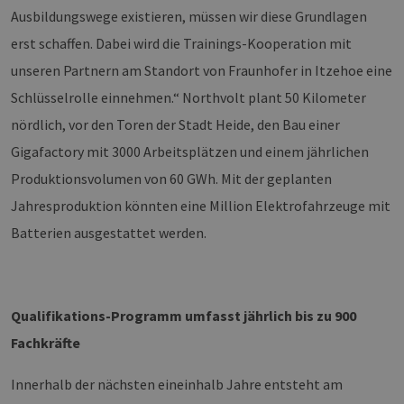
ein
Ausbildungswege existieren, müssen wir diese Grundlagen
die
Ben
erst schaffen. Dabei wird die Trainings-Kooperation mit
ver
Nor
unseren Partnern am Standort von Fraunhofer in Itzehoe eine
sic
gene
und
Schlüsselrolle einnehmen.“ Northvolt plant 50 Kilometer
ver
die 
nördlich, vor den Toren der Stadt Heide, den Bau einer
gut
die
Gigafactory mit 3000 Arbeitsplätzen und einem jährlichen
Anm
Ben
Produktionsvolumen von 60 GWh. Mit der geplanten
Sei
Jahresproduktion könnten eine Million Elektrofahrzeuge mit
csrf_https-
Google Privacy Policy
www.erneuerbare-
Sitzung
Die
contao_csrf_token
energien-
ver
Batterien ausgestattet werden.
hamburg.de
auf
Anf
ver
sic
leg
Web
wer
Qualifikations-Programm umfasst jährlich bis zu 900
CookieScriptConsent
2 Monate 4
Die
CookieScript
Fachkräfte
Wochen
Coo
www.erneuerbare-
ver
energien-
Ein
hamburg.de
Innerhalb der nächsten eineinhalb Jahre entsteht am
für
spe