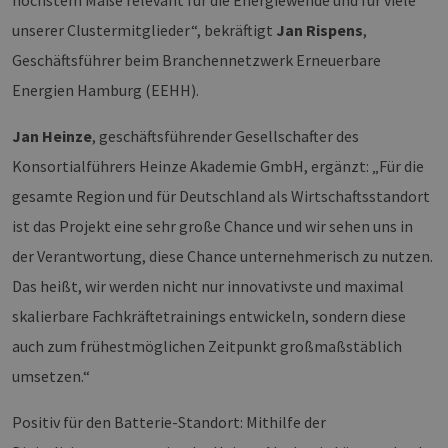
höchstem Maße relevant für die Energiewende und für viele
Client-ID
zugewies
unserer Clustermitglieder“, bekräftigt
Jan Rispens
,
Es ist in 
Seitenan
Geschäftsführer beim Branchennetzwerk Erneuerbare
auf einer
enthalte
Energien Hamburg (EEHH).
wird zur
Berechn
Besucher
Jan Heinze
, geschäftsführender Gesellschafter des
Sitzungs
Kampagn
Konsortialführers Heinze Akademie GmbH, ergänzt: „Für die
für die Si
Analyseb
verwende
gesamte Region und für Deutschland als Wirtschaftsstandort
_ga_7TCBZELCXK
.erneuerbare-
1 Jahr 1
Dieses C
ist das Projekt eine sehr große Chance und wir sehen uns in
energien-
Monat
wird von
hamburg.de
Analytics
der Verantwortung, diese Chance unternehmerisch zu nutzen.
verwend
den Sitz
Das heißt, wir werden nicht nur innovativste und maximal
beizubeh
skalierbare Fachkräftetrainings entwickeln, sondern diese
auch zum frühestmöglichen Zeitpunkt großmaßstäblich
umsetzen.“
Positiv für den Batterie-Standort: Mithilfe der