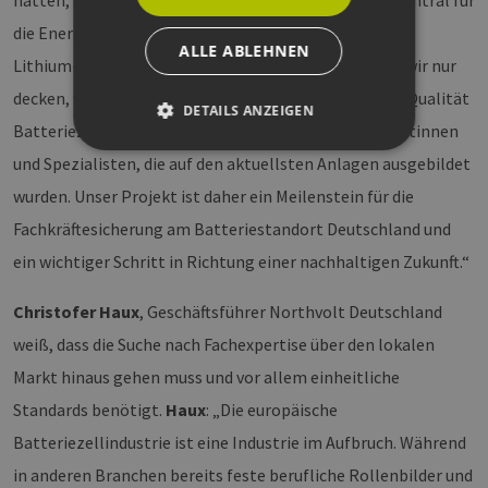
hatten, sagt: „Die Elektrifizierung der Mobilität ist zentral für
die Energiewende. Dafür brauchen wir leistungsfähige
ALLE ABLEHNEN
Lithium-Ionen-Batterien. Und diesen Bedarf können wir nur
decken, wenn wir schnell, wirtschaftlich und in hoher Qualität
DETAILS ANZEIGEN
Batteriezellen produzieren. Das können nur Spezialistinnen
und Spezialisten, die auf den aktuellsten Anlagen ausgebildet
wurden. Unser Projekt ist daher ein Meilenstein für die
Unbedingt erforderlich
Performance
Targeting
Funktionalität
Fachkräftesicherung am Batteriestandort Deutschland und
ein wichtiger Schritt in Richtung einer nachhaltigen Zukunft.“
Unbedingt erforderliche Cookies ermöglichen
wesentliche Kernfunktionen der Website wie die
Benutzeranmeldung und die Kontoverwaltung.
Christofer Haux
, Geschäftsführer Northvolt Deutschland
Ohne die unbedingt erforderlichen Cookies
kann die Website nicht ordnungsgemäß
weiß, dass die Suche nach Fachexpertise über den lokalen
verwendet werden.
Markt hinaus gehen muss und vor allem einheitliche
Provider /
Name
Ablaufdatum
Bes
Domäne
Standards benötigt.
Haux
: „Die europäische
PHPSESSID
Sitzung
Coo
PHP.net
Batteriezellindustrie ist eine Industrie im Aufbruch. Während
Anw
www.erneuerbare-
wir
energien-
in anderen Branchen bereits feste berufliche Rollenbilder und
Spr
hamburg.de