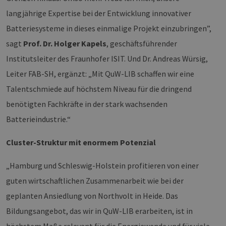
Sitzung 
langjährige Expertise bei der Entwicklung innovativer
sind. Es
Daten en
wie der 
Batteriesysteme in dieses einmalige Projekt einzubringen”,
mit den 
Website
sagt
Prof. Dr. Holger Kapels
, geschäftsführender
interagier
Einstell
Institutsleiter des Fraunhofer ISIT. Und Dr. Andreas Würsig,
ausgewäh
kann bei
Leiter FAB-SH, ergänzt: „Mit QuW-LIB schaffen wir eine
Fehlerve
helfen.
Talentschmiede auf höchstem Niveau für die dringend
_ga
1 Jahr 1
Dieser C
Google LLC
benötigten Fachkräfte in der stark wachsenden
Monat
Name ist
.erneuerbare-
Google U
energien-
Batterieindustrie.“
Analytics
hamburg.de
verknüpft
eine wic
Aktualis
Cluster-Struktur mit enormem Potenzial
am häufi
verwend
Analysed
„Hamburg und Schleswig-Holstein profitieren von einer
von Goog
Dieses C
guten wirtschaftlichen Zusammenarbeit wie bei der
wird ver
um einde
geplanten Ansiedlung von Northvolt in Heide. Das
Benutzer
untersch
Bildungsangebot, das wir in QuW-LIB erarbeiten, ist in
indem ei
zufällig 
Nummer 