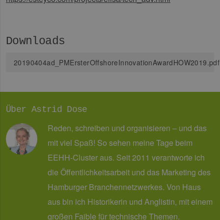
PHPSESSID
Sitzung
Coo
PHP.net
An
www.erneuerbare-
wir
energien-
Spr
hamburg.de
ein
Downloads
die
Ben
ver
20190404ad_PMErsterOffshoreInnovationAwardHOW2019.pdf
Nor
sic
gen
und
ver
die
gut
Über Astrid Dose
die
Anm
Reden, schreiben und organisieren – und das
Ben
Sei
mit viel Spaß! So sehen meine Tage beim
Google Privacy Policy
csrf_https-
www.erneuerbare-
Sitzung
Die
contao_csrf_token
energien-
ver
EEHH-Cluster aus. Seit 2011 verantworte ich
hamburg.de
auf
Anf
die Öffentlichkeitsarbeit und das Marketing des
ver
sic
Hamburger Branchennetzwerkes. Von Haus
leg
Web
aus bin ich Historikerin und Anglistin, mit einem
we
großen Faible für technische Themen.
CookieScriptConsent
2 Monate 4
Die
CookieScript