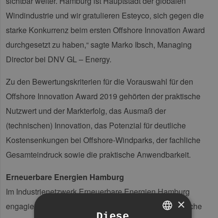
sichtbar weiter. Hamburg ist Hauptstadt der globalen
Windindustrie und wir gratulieren Esteyco, sich gegen die
starke Konkurrenz beim ersten Offshore Innovation Award
durchgesetzt zu haben,“ sagte Marko Ibsch, Managing
Director bei DNV GL – Energy.
Zu den Bewertungskriterien für die Vorauswahl für den
Offshore Innovation Award 2019 gehörten der praktische
Nutzwert und der Markterfolg, das Ausmaß der
(technischen) Innovation, das Potenzial für deutliche
Kostensenkungen bei Offshore-Windparks, der fachliche
Gesamteindruck sowie die praktische Anwendbarkeit.
Erneuerbare Energien Hamburg
Im Industrienetzwerk Erneuerbare Energien Hamburg
×
engagieren sich rund 190 Unternehmen aus der Branche
Diese