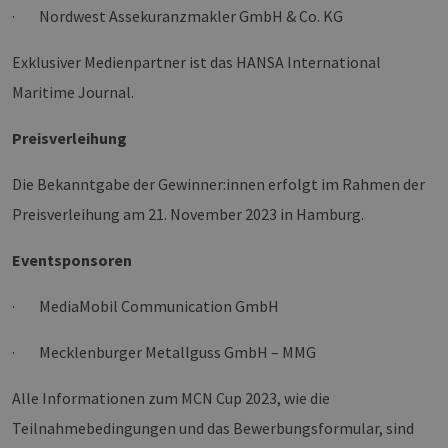
· Nordwest Assekuranzmakler GmbH & Co. KG
wesentliche Kernfunktionen der Website wie die
Benutzeranmeldung und die Kontoverwaltung.
Ohne die unbedingt erforderlichen Cookies
Exklusiver Medienpartner ist das HANSA International
kann die Website nicht ordnungsgemäß
verwendet werden.
Maritime Journal.
Provider /
Name
Ablaufdatum
Bes
Domäne
Preisverleihung
PHPSESSID
Sitzung
Coo
PHP.net
Anw
www.erneuerbare-
wir
Die Bekanntgabe der Gewinner:innen erfolgt im Rahmen der
energien-
Spr
hamburg.de
ein
Preisverleihung am 21. November 2023 in Hamburg.
die
Ben
ver
Eventsponsoren
Nor
sic
gene
· MediaMobil Communication GmbH
und
ver
die 
gut
· Mecklenburger Metallguss GmbH – MMG
die
Anm
Ben
Alle Informationen zum MCN Cup 2023, wie die
Sei
Teilnahmebedingungen und das Bewerbungsformular, sind
csrf_https-
Google Privacy Policy
www.erneuerbare-
Sitzung
Die