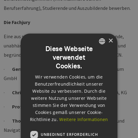
Berufserfahrung), Studierende und Auszubildende bewerben.
Die Fachjury
Eine aus sieben maritimen Persönlichkeiten bestehende,
×
unabhängige Fachjury, wählt die Preisträger:innen aus und
Diese Webseite
begründet ihre Entscheidung vor dem Vorstand des MCN.
verwendet
GERMAN
Cookies.
ENGLISH
·
Gerrit Küther
, ma-co maritimes competenzcentrum
Wir verwenden Cookies, um die
GmbH
GERMAN
Benutzerfreundlichkeit unserer
Website zu verbessern. Durch die
·
Christian Lankenau,
EUROGATE GmbH & Co.KGaA, KG
weitere Nutzung unserer Webseite
stimmen Sie der Verwendung von
·
Prof. Dr.-Ing. Hinrich Mohr
, GasKraft Engineering
Cookies gemäß unserer Cookie-
Richtlinie zu.
Weitere Informationen
·
Thoralf Noack
, DLR Institut für Kommunikation und
Navigation
UNBEDINGT ERFORDERLICH