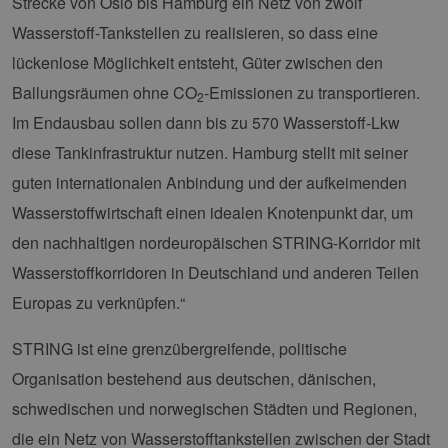
Strecke von Oslo bis Hamburg ein Netz von zwölf
einer We
während 
Wasserstoff-Tankstellen zu realisieren, so dass eine
Sitzung 
sind. Es
Daten en
lückenlose Möglichkeit entsteht, Güter zwischen den
wie der 
mit den 
Ballungsräumen ohne CO
-Emissionen zu transportieren.
2
Website
interagier
Im Endausbau sollen dann bis zu 570 Wasserstoff-Lkw
Einstell
ausgewäh
diese Tankinfrastruktur nutzen. Hamburg stellt mit seiner
kann bei
Fehlerve
guten internationalen Anbindung und der aufkeimenden
helfen.
Wasserstoffwirtschaft einen idealen Knotenpunkt dar, um
_ga
1 Jahr 1
Dieser C
Google LLC
Monat
Name ist
.erneuerbare-
den nachhaltigen nordeuropäischen STRING-Korridor mit
Google U
energien-
Analytics
hamburg.de
verknüpft
Wasserstoffkorridoren in Deutschland und anderen Teilen
eine wic
Aktualis
Europas zu verknüpfen.“
am häufi
verwend
Analysed
STRING ist eine grenzübergreifende, politische
von Goog
Dieses C
Organisation bestehend aus deutschen, dänischen,
wird ver
um einde
schwedischen und norwegischen Städten und Regionen,
Benutzer
untersch
die ein Netz von Wasserstofftankstellen zwischen der Stadt
indem ei