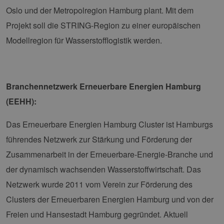
zufällig 
Nummer 
Oslo und der Metropolregion Hamburg plant. Mit dem
Client-ID
zugewies
Projekt soll die STRING-Region zu einer europäischen
Es ist in 
Seitenan
Modellregion für Wasserstofflogistik werden.
auf einer
enthalte
wird zur
Berechn
Besucher
Sitzungs
Branchennetzwerk Erneuerbare Energien Hamburg
Kampagn
für die Si
Analyseb
(EEHH):
verwende
_ga_7TCBZELCXK
.erneuerbare-
1 Jahr 1
Dieses C
Das Erneuerbare Energien Hamburg Cluster ist Hamburgs
energien-
Monat
wird von
hamburg.de
Analytics
führendes Netzwerk zur Stärkung und Förderung der
verwend
den Sitz
Zusammenarbeit in der Erneuerbare-Energie-Branche und
beizubeh
der dynamisch wachsenden Wasserstoffwirtschaft. Das
Netzwerk wurde 2011 vom Verein zur Förderung des
Clusters der Erneuerbaren Energien Hamburg und von der
Freien und Hansestadt Hamburg gegründet. Aktuell