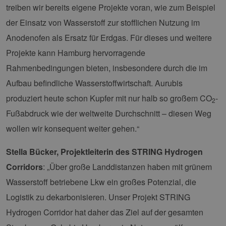
treiben wir bereits eigene Projekte voran, wie zum Beispiel
spe
Ban
der Einsatz von Wasserstoff zur stofflichen Nutzung im
Scr
ord
fun
Anodenofen als Ersatz für Erdgas. Für dieses und weitere
__cf_bm
29 Minuten
Die
Cloudflare Inc.
Projekte kann Hamburg hervorragende
37 Sekunden
ver
.vimeo.com
Men
Rahmenbedingungen bieten, insbesondere durch die im
unt
die
Aufbau befindliche Wasserstoffwirtschaft. Aurubis
um 
die
produziert heute schon Kupfer mit nur halb so großem CO
-
zu e
2
Fußabdruck wie der weltweite Durchschnitt – diesen Weg
wollen wir konsequent weiter gehen.“
Stella Bücker, Projektleiterin des STRING Hydrogen
Provider /
Name
Ablaufdatum
Beschreibung
Domäne
Provider /
Corridors
: „Über große Landdistanzen haben mit grünem
Name
Ablaufdatum
Beschre
Domäne
vuid
1 Jahr 1
Diese
Vimeo.com
Wasserstoff betriebene Lkw ein großes Potenzial, die
Monat
Cookies
_dd_s
Inc.
player.vimeo.com
15 Minuten
Dieses C
werden vom
.vimeo.com
wird ver
Logistik zu dekarbonisieren. Unser Projekt STRING
Vimeo-
um Sitzu
Videoplayer
zu speic
Hydrogen Corridor hat daher das Ziel auf der gesamten
auf Websites
sicherzus
verwendet.
dass die