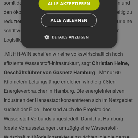
somit den Wirtschaftsstandort Deutschland zu stärken und
ALLE AKZEPTIEREN
den ökologischen Fußabdruck in der Logistik nachhaltig zu
ALLE ABLEHNEN
reduzieren. Das Vorhaben soll auch als Blaupause für eine
schrittweise Dekarbonisierung weiterer europäischer
DETAILS ANZEIGEN
Logistikcluster dienen.“
„Mit HH-WIN schaffen wir eine volkswirtschaftlich hoch
Unbedingt erforderlich
Performance
effiziente Wasserstoff-Infrastruktur“, sagt
Christian Heine,
Targeting
Funktionalität
Geschäftsführer von Gasnetz Hamburg
. „Mit nur 60
Kilometern Leitungslänge erreichen wir die größten
Unbedingt erforderliche Cookies ermöglichen
wesentliche Kernfunktionen der Website wie die
Energieverbraucher in Hamburg. Die energieintensiven
Benutzeranmeldung und die Kontoverwaltung.
Ohne die unbedingt erforderlichen Cookies
Industrien der Hansestadt konzentrieren sich im Netzgebiet
kann die Website nicht ordnungsgemäß
verwendet werden.
südlich der Elbe - hier sind auch die Projekte des
Provider /
Name
Ablaufdatum
Bes
Wasserstoff-Verbunds angesiedelt. Damit hat Hamburg
Domäne
ideale Voraussetzungen, um zügig eine Wasserstoff-
PHPSESSID
Sitzung
Coo
PHP.net
Anw
www.erneuerbare-
Wirtschaft mit Modellcharakter einzurichten, die die ganze
wir
energien-