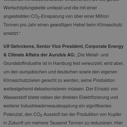
Spr
hamburg.de
Wertschöpfungskette umfasst und die mit einer
ein
die
angestrebten CO
-Einsparung von über einer Million
Ben
2
ver
Nor
Tonnen pro Jahr einen gewaltigen Hebel beim Klimaschutz
sic
gene
ansetzt.“
und
ver
die 
Ulf Gehrckens, Senior Vice President, Corporate Energy
gut
die
& Climate Affairs der Aurubis AG:
„Die Metall- und
Anm
Ben
Grundstoffindustrie ist in Hamburg fest verwurzelt, wird aber,
Sei
um den europäischen und deutschen sowie den eigenen
csrf_https-
Google Privacy Policy
www.erneuerbare-
Sitzung
Die
contao_csrf_token
energien-
ver
hamburg.de
auf
Klimaschutzzielen gerecht zu werden, seine Produktion
Anf
ver
weitestgehend dekarbonisieren müssen. Der Einsatz von
sic
leg
Wasserstoff bietet neben der direkten Elektrifizierung und
Web
wer
weiterer Industriewärmeauskopplung ein signifikantes
CookieScriptConsent
2 Monate 4
Die
CookieScript
Potenzial, den CO
-Ausstoß bei der Produktion von Kupfer
Wochen
Coo
2
www.erneuerbare-
ver
energien-
in Zukunft um mehrere Tausend Tonnen zu reduzieren. Hier
Ein
hamburg.de
für