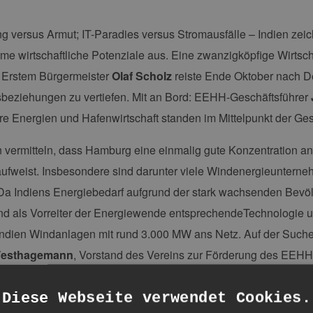
 versus Armut; IT-Paradies versus Stromausfälle – Indien zei
me wirtschaftliche Potenziale aus. Eine zwanzigköpfige Wirtsch
Erstem Bürgermeister
Olaf Scholz
reiste Ende Oktober nach D
sbeziehungen zu vertiefen. Mit an Bord: EEHH-Geschäftsführer
e Energien und Hafenwirtschaft standen im Mittelpunkt der Ge
n vermitteln, dass Hamburg eine einmalig gute Konzentration 
ufweist. Insbesondere sind darunter viele Windenergieuntern
 Da Indiens Energiebedarf aufgrund der stark wachsenden Bevöl
d als Vorreiter der Energiewende entsprechendeTechnologie u
Indien Windanlagen mit rund 3.000 MW ans Netz. Auf der Such
Westhagemann
, Vorstand des Vereins zur Förderung des EEHH
d: „Wir sind schnell zu der Erkenntnis gelangt, dass wir uns n
den die Themen dafür feststehen.“
Diese Webseite verwendet Cookies.