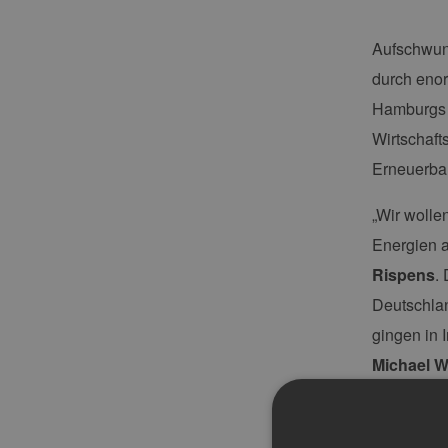
Aufschwung
durch enor
Hamburgs 
Wirtschaft
Erneuerbar
„Wir wolle
Energien a
Rispens
.
Deutschlan
gingen in 
Michael 
Region Nor
Jahres wer