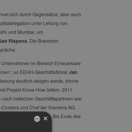
chnet sich durch Gegensätze, aber auch
aftsdelegation unter Leitung von
elhi und Mumbai, um
Jan Rispens
. Die Branchen
spräche.
an Unternehmen im Bereich Erneuerbare
ehmen“, so EEHH-Geschäftsführer
Jan
kerung deutlich steigen werde, könne
nd Projekt Know How liefern. 2011
e nach indischen Geschäftspartnern war
-Clusters und Chef der Siemens AG,
och einmal treffen werden. Bis Ende des
×