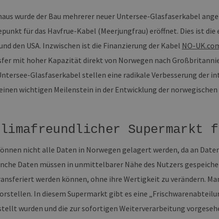
naus wurde der Bau mehrerer neuer Untersee-Glasfaserkabel angek
epunkt für das Havfrue-Kabel (Meerjungfrau) eröffnet. Dies ist di
nd den USA. Inzwischen ist die Finanzierung der Kabel
NO-UK.co
fer mit hoher Kapazität direkt von Norwegen nach Großbritann
 Untersee-Glasfaserkabel stellen eine radikale Verbesserung der i
einen wichtigen Meilenstein in der Entwicklung der norwegisch
klimafreundlicher Supermarkt f
können nicht alle Daten in Norwegen gelagert werden, da an Date
nche Daten müssen in unmittelbarer Nähe des Nutzers gespeiche
ransferiert werden können, ohne ihre Wertigkeit zu verändern. Ma
orstellen. In diesem Supermarkt gibt es eine „Frischwarenabteilung
rstellt wurden und die zur sofortigen Weiterverarbeitung vorgeseh