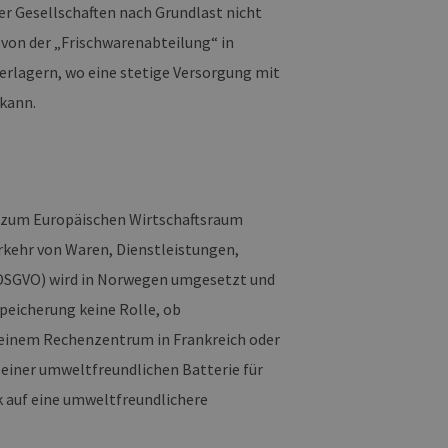
r Gesellschaften nach Grundlast nicht
g und die Kontoverwaltung.
 von der „Frischwarenabteilung“ in
verlagern, wo eine stetige Versorgung mit
 kann.
 auf der PHP-Sprache
um Verwalten von
erweise handelt es sich
, wie sie verwendet wird,
ist jedoch die
r zwischen den Seiten.
er-Site-Anforderungen
h zum Europäischen Wirtschaftsraum
 legitime Anfragen von der
rkehr von Waren, Dienstleistungen,
 verwendet, um die
(DSGVO) wird in Norwegen umgesetzt und
u speichern. Das Cookie-
ß funktionieren.
speicherung keine Rolle, ob
 einem Rechenzentrum in Frankreich oder
chen und Bots zu
, um gültige Berichte über
einer umweltfreundlichen Batterie für
k auf eine umweltfreundlichere