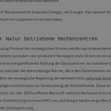
ese Daten verarbeiten und speichern.
il? Rechenzentren brauchen Energie, viel Energie. Hier kommt No
trum mit sauberem Strom betrieben.
r Natur betriebene Rechenzentren
nzig Prozent des norwegischen Stroms werden aus erneuerbaren 
n einem normalen Jahr produziert Norwegen mehr Strom als es ve
a eine energieeffiziente Kühlung der Datenzentren. An mehreren 
tur und/oder die überschüssige Wärme, die in den Datenzentren an
dete die norwegische Regierung die weltweit erste
nationale Stra
ungen und Anreizen zur Verbesserung der Konnektivität. Diese Stra
setzt: Im Jahr 2019 eröffnete Microsoft mehrere Rechenzentren in
r Hochleistungsrechnen (HPC) an, und Google kaufte ein großes 
ines Datenzentrums.