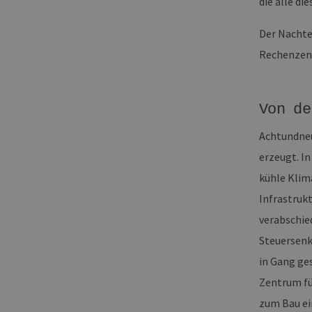
die alle di
Der Nachte
Rechenzen
Von de
Achtundneu
erzeugt. I
kühle Klim
Infrastruk
verabschie
Steuersenk
in Gang ge
Zentrum fü
zum Bau e