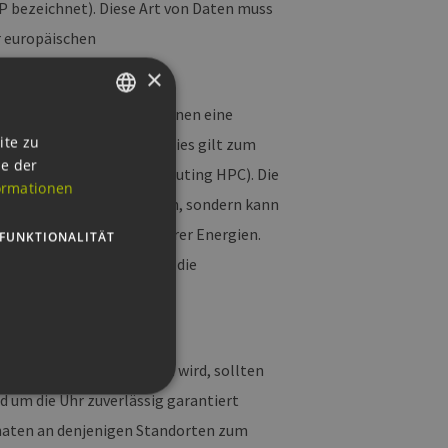
P bezeichnet). Diese Art von Daten muss
r europäischen
gestellt wird.
×
en gelagert werden, bei denen eine
GERMAN
ite zu
z) unproblematisch ist. Dies gilt zum
ie der
ENGLISH
n (High-Performance-Computing HPC). Die
ormationen
teninfrastruktur befinden, sondern kann
GERMAN
eise im Umfeld erneuerbarer Energien.
FUNKTIONALITÄT
an davon ausgehen, dass die
andere, kleinere
r Stromproduktion geben wird, sollten
d um die Uhr zuverlässig garantiert
onaten an denjenigen Standorten zum