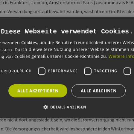
ich in Frankfurt, London, Amsterdam und Paris (zusammen als FLA
rem Verwendungsort aufbewahrt werden, weshalb ein Großteil de
beitungsleistung über die Datenautobahnen in Nordeuropa bereit
Diese Webseite verwendet Cookies.
es in diesem Supermarkt die „Tiefkühlabteilung“. Hier können Dat
erwenden Cookies, um die Benutzerfreundlichkeit unserer Webs
Verzögerung bei der Überwindung von Distanzen (bekannt als Laten
ssern. Durch die weitere Nutzung unserer Webseite stimmen S
ür Daten für die Langzeitlagerung oder das Hochleistungsrechne
g von Cookies gemäß unserer Cookie-Richtlinie zu.
Weitere Inf
bteilung“ muss sich nicht am Knotenpunkt der internationalen Da
iert werden, wo die Umweltbedingungen optimal sind – beispielsw
 ERFORDERLICH
PERFORMANCE
TARGETING
fkommen neuer Technologien wie 5G und Edge Computing kann m
n Warenabteilungen ausgebaut werden und an vielen Standorten 
ALLE AKZEPTIEREN
ALLE ABLEHNEN
enabteilungen“ auftauchen werden.
DETAILS ANZEIGEN
Solar- und Windkraftanlagen immer wieder Unterbrechungen bei de
en nicht dort angesiedelt sein, wo die Stromversorgung nicht run
n. Die Versorgungssicherheit wird insbesondere in den Winterm
Unbedingt erforderlich
Performance
Targeting
Funktionalität