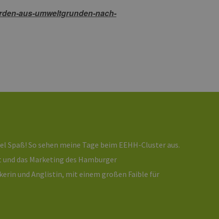
ites verwendet.
werden-aus-umweltgrunden-nach-
chern, um sicherzustellen,
onsistent sind. Es kann
site interagiert, alle
ltung helfen.
rknüpft. Dies ist eine
 Analysedienstes von
enutzer zu unterscheiden,
wiesen wird. Es ist in
ird zur Berechnung von
Analyseberichte
 den Sitzungsstatus
viel Spaß! So sehen meine Tage beim EEHH-Cluster aus.
eit und das Marketing des Hamburger
erin und Anglistin, mit einem großen Faible für