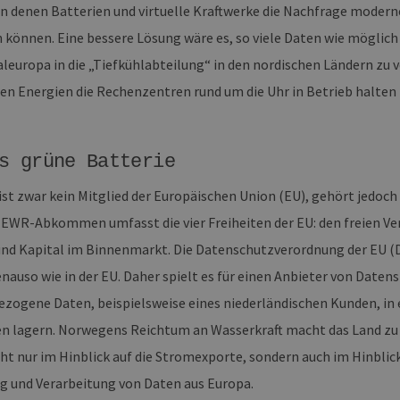
n denen Batterien und virtuelle Kraftwerke die Nachfrage moderne
okies ermöglichen wesentliche Kernfunktionen der Website wie die Benutzeranmeldun
n können. Eine bessere Lösung wäre es, so viele Daten wie möglich
rlichen Cookies kann die Website nicht ordnungsgemäß verwendet werden.
leuropa in die „Tiefkühlabteilung“ in den nordischen Ländern zu 
ovider /
Ablaufdatum
Beschreibung
omäne
en Energien die Rechenzentren rund um die Uhr in Betrieb halten
Sitzung
Cookie, das von Anwendungen generiert wird, die
P.net
basieren. Dies ist eine allgemeine Kennung, die z
w.erneuerbare-
Benutzersitzungsvariablen verwendet wird. Normal
ergien-
um eine zufällig generierte Zahl. Die Art und Weise
mburg.de
kann für die Site spezifisch sein. Ein gutes Beispiel 
s grüne Batterie
Beibehaltung des Anmeldestatus für einen Benutze
w.erneuerbare-
Sitzung
Dieses Cookie wird verwendet, um Angriffe auf Qu
st zwar kein Mitglied der Europäischen Union (EU), gehört jedoc
ergien-
(CSRF) zu verhindern, um sicherzustellen, dass nur
mburg.de
Website bearbeitet werden.
 EWR-Abkommen umfasst die vier Freiheiten der EU: den freien Ve
cy
2 Monate 4
Dieses Cookie wird vom Cookie-Script.com-Dienst
okieScript
nd Kapital im Binnenmarkt. Die Datenschutzverordnung der EU 
Wochen
Einwilligungseinstellungen für Besucher-Cookies z
w.erneuerbare-
Banner von Cookie-Script.com muss ordnungsgemä
ergien-
enauso wie in der EU. Daher spielt es für einen Anbieter von Daten
mburg.de
zogene Daten, beispielsweise eines niederländischen Kunden, in
29 Minuten
Dieser Cookie wird verwendet, um zwischen Mens
oudflare Inc.
37 Sekunden
unterscheiden. Dies ist für die Website von Vorteil
imeo.com
n lagern. Norwegens Reichtum an Wasserkraft macht das Land zu 
die Nutzung ihrer Website zu erstellen.
cht nur im Hinblick auf die Stromexporte, sondern auch im Hinblic
g und Verarbeitung von Daten aus Europa.
mäne
Ablaufdatum
Beschreibung
er /