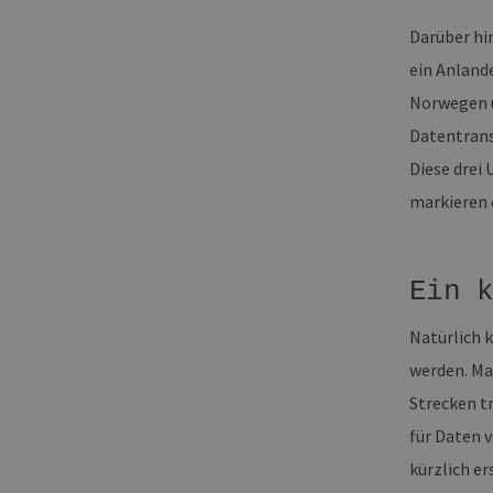
Darüber hi
ein Anland
Norwegen u
Datentrans
Diese drei
markieren 
Ein 
Natürlich 
werden. Ma
Strecken t
für Daten v
kürzlich e