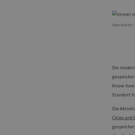
Uwe Kunze / 
Die modern
gespeicher
Know-how u
Standort f
Die Aktivi
Cities und
gespeicher