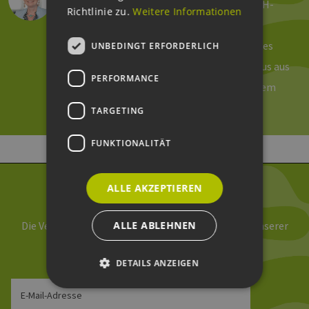
viel Spaß! So sehen meine Tage beim EEHH-
Richtlinie zu.
Weitere Informationen
Cluster aus. Seit 2011 verantworte ich die
Öffentlichkeitsarbeit und das Marketing des
UNBEDINGT ERFORDERLICH
Hamburger Branchennetzwerkes. Von Haus aus
PERFORMANCE
bin ich Historikerin und Anglistin, mit einem
großen Faible für technische Themen.
TARGETING
FUNKTIONALITÄT
ALLE AKZEPTIEREN
Newsletter abonnieren
ALLE ABLEHNEN
Die Verarbeitung Ihrer Daten erfolgt im Rahmen unserer
Daten­schutz­erklärung
.
DETAILS ANZEIGEN
E-Mail-Adresse