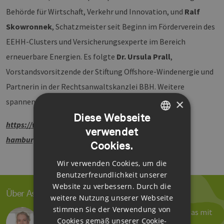
Behörde für Wirtschaft, Verkehr und Innovation, und
Ralf
Skowronnek
, Schatzmeister seit Beginn im Förderverein des
EEHH-Clusters und Versicherungsexperte im Bereich
erneuerbare Energien. Es folgte
Dr. Ursula Prall
,
Vorstandsvorsitzende der Stiftung Offshore-Windenergie und
Partnerin in der Rechtsanwaltskanzlei BBH. Weitere
×
spannende Videos sind in Planung. Bleiben Sie dran!
Diese Webseite
https://www.erneuerbare-energien-
verwendet
GERMAN
hamburg.de/de/service/video-datenbank.html
Cookies.
ENGLISH
Wir verwenden Cookies, um die
GERMAN
Benutzerfreundlichkeit unserer
Website zu verbessern. Durch die
Über Astrid Dose
weitere Nutzung unserer Webseite
stimmen Sie der Verwendung von
Reden, schreiben und organisieren – und das mit
Cookies gemäß unserer Cookie-