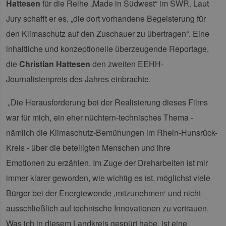
PHPSESSID
Sitzung
Coo
PHP.net
Hattesen
für die Reihe „Made in Südwest“ im SWR. Laut
Anw
www.erneuerbare-
wir
energien-
Jury schafft er es, „die dort vorhandene Begeisterung für
Spr
hamburg.de
ein
den Klimaschutz auf den Zuschauer zu übertragen“. Eine
die
Ben
inhaltliche und konzeptionelle überzeugende Reportage,
ver
Nor
die
Christian Hattesen
den zweiten EEHH-
sic
gene
Journalistenpreis des Jahres einbrachte.
und
ver
die 
gut
„
Die Herausforderung bei der Realisierung dieses Films
die
Anm
war für mich, ein eher nüchtern-technisches Thema -
Ben
Sei
nämlich die Klimaschutz-Bemühungen im Rhein-Hunsrück-
csrf_https-
Google Privacy Policy
www.erneuerbare-
Sitzung
Die
Kreis - über die beteiligten Menschen und ihre
contao_csrf_token
energien-
ver
hamburg.de
auf
Emotionen zu erzählen. Im Zuge der Dreharbeiten ist mir
Anf
ver
immer klarer geworden, wie wichtig es ist, möglichst viele
sic
leg
Bürger bei der Energiewende ‚mitzunehmen‘ und nicht
Web
wer
ausschließlich auf technische Innovationen zu vertrauen.
CookieScriptConsent
2 Monate 4
Die
CookieScript
Wochen
Coo
www.erneuerbare-
Was ich in diesem Landkreis gespürt habe, ist eine