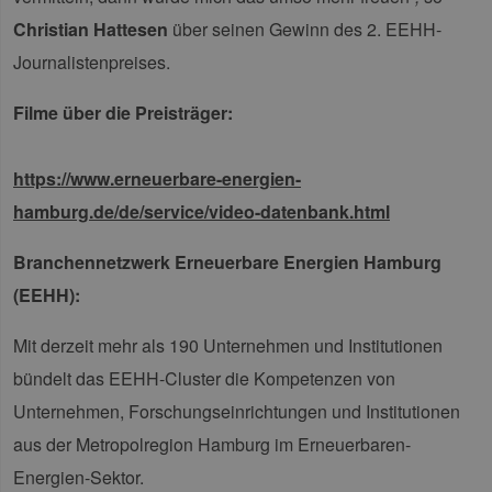
auf Websites
sicherzus
verwendet.
dass die
Christian Hattesen
über seinen Gewinn des 2. EEHH-
einer We
während 
Journalistenpreises.
Sitzung 
sind. Es
Daten en
Filme über die Preisträger:
wie der 
mit den 
Website
interagier
Einstell
https://www.erneuerbare-energien-
ausgewäh
kann bei
hamburg.de/de/service/video-datenbank.html
Fehlerve
helfen.
Branchennetzwerk Erneuerbare Energien Hamburg
_ga
1 Jahr 1
Dieser C
Google LLC
Monat
Name ist
.erneuerbare-
(EEHH):
Google U
energien-
Analytics
hamburg.de
verknüpft
Mit derzeit mehr als 190 Unternehmen und Institutionen
eine wic
Aktualis
bündelt das EEHH-Cluster die Kompetenzen von
am häufi
verwend
Analysed
Unternehmen, Forschungseinrichtungen und Institutionen
von Goog
Dieses C
aus der Metropolregion Hamburg im Erneuerbaren-
wird ver
um einde
Energien-Sektor.
Benutzer