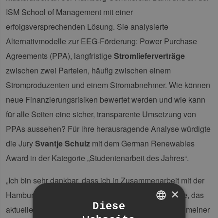
ISM School of Management mit einer
erfolgsversprechenden Lösung. Sie analysierte
Alternativmodelle zur EEG-Förderung: Power Purchase
Agreements (PPA), langfristige
Stromlieferverträge
zwischen zwei Parteien, häufig zwischen einem
Stromproduzenten und einem Stromabnehmer. Wie können
neue Finanzierungsrisiken bewertet werden und wie kann
für alle Seiten eine sicher, transparente Umsetzung von
PPAs aussehen? Für ihre herausragende Analyse würdigte
die Jury
Svantje Schulz
mit dem German Renewables
Award in der Kategorie „Studentenarbeit des Jahres“.
„Ich bin sehr dankbar, dass ich in Zusammenarbeit mit der
×
Hamburg Commercial Bank AG die Möglichkeit hatte, das
Diese
aktuelle Thema der Power Purchase Agreements in meiner