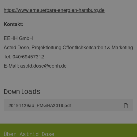
untersch
indem ei
https://www.erneuerbare-energien-hamburg.de
zufällig 
Nummer 
Client-ID
Kontakt:
zugewies
Es ist in 
Seitenan
auf einer
EEHH GmbH
enthalte
wird zur
Astrid Dose, Projektleitung Öffentlichkeitsarbeit & Marketing
Berechn
Besucher
Tel: 040/69457312
Sitzungs
Kampagn
E-Mail:
astrid.dose@eehh.de
für die Si
Analyseb
verwende
_ga_7TCBZELCXK
.erneuerbare-
1 Jahr 1
Dieses C
energien-
Monat
wird von
Downloads
hamburg.de
Analytics
verwend
den Sitz
20191129ad_PMGRA2019.pdf
beizubeh
Über Astrid Dose