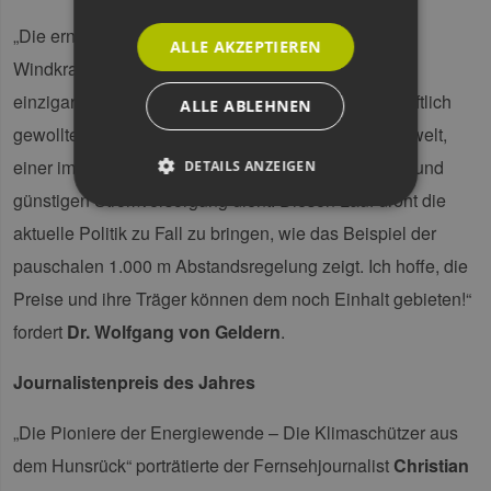
„Die erneuerbaren Energien, und hier vor allem die
ALLE AKZEPTIEREN
Windkraft, haben seit 1991 in Deutschland einen
einzigartigen, politisch begünstigten und gesellschaftlich
ALLE ABLEHNEN
gewollten ‚Lauf‘ gehabt, der dem Klima und der Umwelt,
einer importunabhängigen, ressourcenschonenden und
DETAILS ANZEIGEN
günstigen Stromversorgung dient. Diesen Lauf droht die
aktuelle Politik zu Fall zu bringen, wie das Beispiel der
Unbedingt erforderlich
Performance
pauschalen 1.000 m Abstandsregelung zeigt. Ich hoffe, die
Targeting
Funktionalität
Preise und ihre Träger können dem noch Einhalt gebieten!“
Unbedingt erforderliche Cookies ermöglichen
fordert
Dr. Wolfgang von Geldern
.
wesentliche Kernfunktionen der Website wie die
Benutzeranmeldung und die Kontoverwaltung.
Ohne die unbedingt erforderlichen Cookies
Journalistenpreis des Jahres
kann die Website nicht ordnungsgemäß
verwendet werden.
„Die Pioniere der Energiewende – Die Klimaschützer aus
Provider /
Name
Ablaufdatum
Bes
Domäne
dem Hunsrück“ porträtierte der Fernsehjournalist
Christian