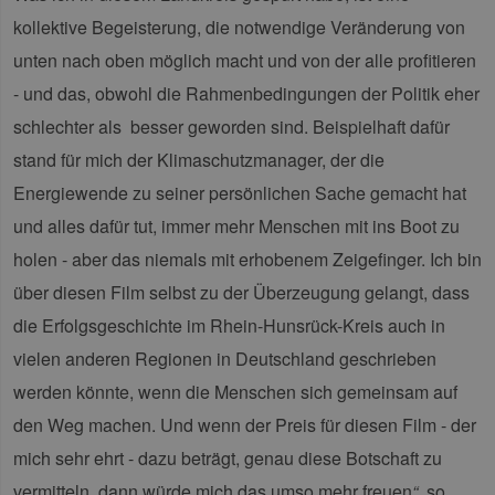
ver
energien-
Ein
hamburg.de
kollektive Begeisterung, die notwendige Veränderung von
für
spe
unten nach oben möglich macht und von der alle profitieren
Ban
Scr
- und das, obwohl die Rahmenbedingungen der Politik eher
ord
fun
schlechter als besser geworden sind. Beispielhaft dafür
__cf_bm
29 Minuten
Die
Cloudflare Inc.
stand für mich der Klimaschutzmanager, der die
37 Sekunden
ver
.vimeo.com
Men
Energiewende zu seiner persönlichen Sache gemacht hat
unt
die
um 
und alles dafür tut, immer mehr Menschen mit ins Boot zu
die
zu e
holen - aber das niemals mit erhobenem Zeigefinger. Ich bin
über diesen Film selbst zu der Überzeugung gelangt, dass
die Erfolgsgeschichte im Rhein-Hunsrück-Kreis auch in
vielen anderen Regionen in Deutschland geschrieben
Provider /
Name
Ablaufdatum
Beschreibung
werden könnte, wenn die Menschen sich gemeinsam auf
Domäne
Provider /
Name
Ablaufdatum
Beschre
Domäne
vuid
1 Jahr 1
Diese
den Weg machen. Und wenn der Preis für diesen Film - der
Vimeo.com
Monat
Cookies
_dd_s
Inc.
player.vimeo.com
15 Minuten
Dieses C
werden vom
.vimeo.com
wird ver
mich sehr ehrt - dazu beträgt, genau diese Botschaft zu
Vimeo-
um Sitzu
Videoplayer
zu speic
vermitteln, dann würde mich das umso mehr freuen
“,
so