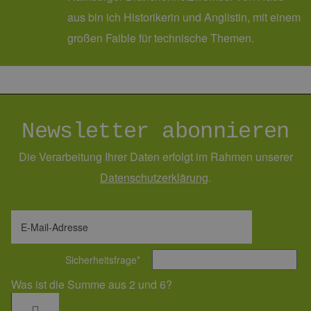
Spr
hamburg.de
aus bin ich Historikerin und Anglistin, mit einem
ein
die
großen Faible für technische Themen.
Ben
ver
Nor
sic
gene
und
ver
die 
gut
Newsletter abonnieren
die
Anm
Ben
Sei
Die Verarbeitung Ihrer Daten erfolgt im Rahmen unserer
csrf_https-
Google Privacy Policy
www.erneuerbare-
Sitzung
Die
Daten­schutz­erklärung
.
contao_csrf_token
energien-
ver
hamburg.de
auf
Anf
ver
sic
E-Mail-Adresse
leg
Web
wer
Sicherheitsfrage
*
CookieScriptConsent
2 Monate 4
Die
CookieScript
Was ist die Summe aus 2 und 6?
Wochen
Coo
www.erneuerbare-
ver
energien-
Ein
hamburg.de
für