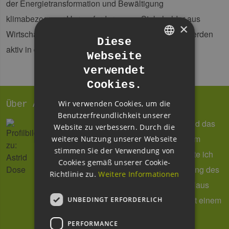
der Energietransformation und Bewältigung
klimabezogener Herausforderungen. Stakeholder aus
×
Wirtschaft, Wissenschaft, Politik und Gesellschaft werden
Diese
aktiv in den Prozess einbezogen.
Webseite
GERMAN
verwendet
ENGLISH
Cookies.
GERMAN
Wir verwenden Cookies, um die
Über Astrid Dose
Benutzerfreundlichkeit unserer
Reden, schreiben und organisieren – und das
Website zu verbessern. Durch die
mit viel Spaß! So sehen meine Tage beim
weitere Nutzung unserer Webseite
stimmen Sie der Verwendung von
EEHH-Cluster aus. Seit 2011 verantworte ich
Cookies gemäß unserer Cookie-
die Öffentlichkeitsarbeit und das Marketing des
Richtlinie zu.
Weitere Informationen
Hamburger Branchennetzwerkes. Von Haus
aus bin ich Historikerin und Anglistin, mit einem
UNBEDINGT ERFORDERLICH
großen Faible für technische Themen.
PERFORMANCE