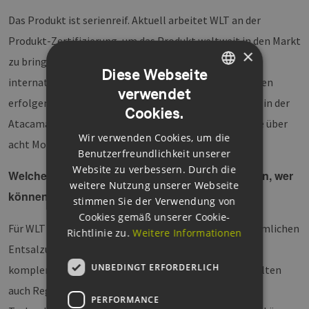
Das Produkt ist serienreif. Aktuell arbeitet WLT an der
Produkt-Zertifizierung, um das Produkt weltweit in den Markt
×
zu bringen. Diese soll noch im Frühjahr 2023 über ein
Diese Webseite
international anerkanntes Zertifizierungsunternehmen
verwendet
GERMAN
erfolgen. Den Proof-of-Concept hat WLT bereits 2017 in der
Cookies.
ENGLISH
Atacama-Wüste in Chile erbracht, wo eine Pilotanlage über
Wir verwenden Cookies, um die
GERMAN
acht Monate Wasser produziert hat.
Benutzerfreundlichkeit unserer
Website zu verbessern. Durch die
Welchen Markt sprechen Sie mit Ihrem Produkt an, wer
weitere Nutzung unserer Webseite
können die Abnehmer sein?
stimmen Sie der Verwendung von
Cookies gemäß unserer Cookie-
Für WLT ist es wichtig, nicht in Konkurrenz zu herkömmlichen
Richtlinie zu.
Weitere Informationen
Entsalzungsanlagen gesehen werden, sondern als
UNBEDINGT ERFORDERLICH
komplementärer ergänzender Anbieter. Dadurch erhalten
auch Regionen mit Wassermangel die Chance, neue
PERFORMANCE