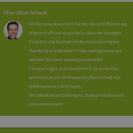
sic
leg
Web
Über Oliver Schenk
wer
CookieScriptConsent
2 Monate 4
Die
Ich bin verantwortlich für den Bereich Marketing
CookieScript
Wochen
Coo
www.erneuerbare-
ver
energien-
Wasserstoff und sorge dafür, dass die hiesigen
Ein
hamburg.de
für
Projekte und Formate in der Metropolregion
spe
Ban
Hamburg und darüber hinaus wahrgenommen
Scr
ord
werden. Um dem vielversprechenden
fun
Energieträger zum Durchbruch zu verhelfen
__cf_bm
29 Minuten
Die
Cloudflare Inc.
37 Sekunden
ver
.vimeo.com
unterstütze ich die Wasserstoffwirtschaft mit
Men
unt
redaktionellen Beiträgen,
die
um 
die
Netzwerkveranstaltungen, Videoproduktionen
zu e
und vielem mehr.
Provider /
Name
Ablaufdatum
Beschreibung