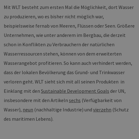
kann die Website nicht ordnungsgemäß
Mit WLT besteht zum ersten Mal die Möglichkeit, dort Wasser
verwendet werden.
zu produzieren, wo es bisher nicht möglich war,
Provider /
Name
Ablaufdatum
Bes
Domäne
beispielsweise fernab von Meeren, Flüssen oder Seen. Größere
PHPSESSID
Sitzung
Coo
PHP.net
Unternehmen, wie unter anderem im Bergbau, die derzeit
Anw
www.erneuerbare-
wir
energien-
schon in Konflikten zu Verbrauchern der natürlichen
Spr
hamburg.de
ein
Wasserressourcen stehen, können von dem erweiterten
die
Ben
Wasserangebot profitieren. So kann auch verhindert werden,
ver
Nor
sic
dass der lokalen Bevölkerung das Grund- und Trinkwasser
gene
und
verloren geht. WLT sieht sich mit all seinen Produkten in
ver
die 
Einklang mit den
Sustainable Development Goals
der UN,
gut
die
insbesondere mit den Artikeln
sechs
(Verfügbarkeit von
Anm
Ben
Wasser),
neun
(nachhaltige Industrie) und
vierzehn
(Schutz
Sei
des maritimen Lebens).
csrf_https-
Google Privacy Policy
www.erneuerbare-
Sitzung
Die
contao_csrf_token
energien-
ver
hamburg.de
auf
Anf
ver