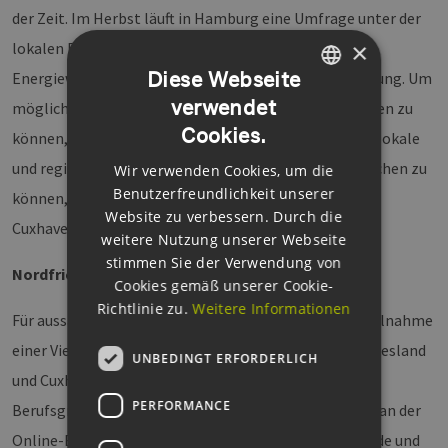
der Zeit. Im Herbst läuft in Hamburg eine Umfrage unter der
×
lokalen Bevölkerung zu ihrer Wahrnehmung der
Diese Webseite
Energiewende und Windenergieanlagen in der Umgebung. Um
verwendet
mögliche Veränderungen in der Einstellung beobachten zu
GERMAN
Cookies.
können, wird sie nach einem Jahr wiederholt. Und um lokale
ENGLISH
und regionale Einflüsse auf die Wahrnehmung vergleichen zu
Wir verwenden Cookies, um die
GERMAN
Benutzerfreundlichkeit unserer
können, wird die Befragung auch in Nordfriesland und
Website zu verbessern. Durch die
Cuxhaven durchgeführt.
weitere Nutzung unserer Webseite
stimmen Sie der Verwendung von
Nordfriesland und Cuxhaven – ihr seid gefragt!
Cookies gemäß unserer Cookie-
Richtlinie zu.
Weitere Informationen
Für aussagekräftige Ergebnisse braucht es die rege Teilnahme
einer Vielzahl von Menschen aus den Regionen Nordfriesland
UNBEDINGT ERFORDERLICH
und Cuxhaven – Personen ab 16 Jahren, aus allen
PERFORMANCE
Berufsgruppen und Interessensgebieten sind gefragt an der
Online-Befragung zur Wahrnehmung der Energiewende und