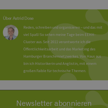
Provider /
Name
Ablaufdatum
Bes
Domäne
Über Astrid Dose
PHPSESSID
Sitzung
Coo
PHP.net
Anw
www.erneuerbare-
wir
energien-
Reden, schreiben und organisieren – und das mit
Spr
hamburg.de
ein
viel Spaß! So sehen meine Tage beim EEHH-
die
Ben
Cluster aus. Seit 2011 verantworte ich die
ver
Nor
Öffentlichkeitsarbeit und das Marketing des
sic
gene
und
Hamburger Branchennetzwerkes. Von Haus aus
ver
die 
bin ich Historikerin und Anglistin, mit einem
gut
die
großen Faible für technische Themen.
Anm
Ben
Sei
csrf_https-
Google Privacy Policy
www.erneuerbare-
Sitzung
Die
contao_csrf_token
energien-
ver
hamburg.de
auf
Anf
ver
Newsletter abonnieren
sic
leg