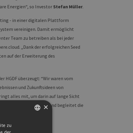
are Energien“, so Investor
Stefan Müller
.
ing - in einer digitalen Plattform
System vereinigen. Damit ermöglicht
nter Team zu betreiben als bei jeder
ere.cloud. „Dank der erfolgreichen Seed
ten auf der Erweiterung des
der HGDF überzeugt: “Wir waren vom
gebnissen und Zukunftsideen von
ngt alles mit, um darin auf lange Sicht
1738. Seitdem entwickelt und begleitet die
×
t einigen Jahren auch an
GERMAN
ite zu
ie der