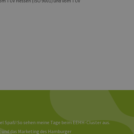
 vom TÜV Hessen (ISO 9001) und vom TÜV
ist jedoch die
r zwischen den Seiten.
er-Site-Anforderungen
 legitime Anfragen von der
 verwendet, um die
u speichern. Das Cookie-
ß funktionieren.
chen und Bots zu
, um gültige Berichte über
ites verwendet.
chern, um sicherzustellen,
onsistent sind. Es kann
site interagiert, alle
ltung helfen.
rknüpft. Dies ist eine
viel Spaß! So sehen meine Tage beim EEHH-Cluster aus.
 Analysedienstes von
enutzer zu unterscheiden,
eit und das Marketing des Hamburger
wiesen wird. Es ist in