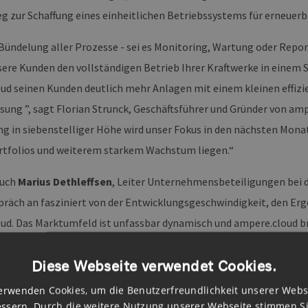
g zur Schaffung eines einheitlichen Betriebssystems für erneuerb
Bündelung aller Prozesse - sei es Monitoring, Wartung oder Report
ere Kunden den vollständigen Betrieb Ihrer Kraftwerke in einem 
ud seinen Kunden deutlich mehr Anlagen mit einem kleinen effizie
sung ”, sagt Florian Strunck, Geschäftsführer und Gründer von amp
ng in siebenstelliger Höhe wird unser Fokus in den nächsten Mona
tfolios und weiterem starkem Wachstum liegen.“
auch
Marius Dethleffsen
, Leiter Unternehmensbeteiligungen bei 
präch an fasziniert von der Entwicklungsgeschwindigkeit, den Er
ud. Das Marktumfeld ist unfassbar dynamisch und ampere.cloud bri
reich zu sein.” Die Geschichte der HGDF reicht zurück bis ins Jahr 
Diese Webseite verwendet Cookies.
rfamilie aussichtsreiche Geschäftsmodelle und beteiligt sich sei
sprechenden jungen Unternehmen.
erwenden Cookies, um die Benutzerfreundlichkeit unserer Webs
ssern. Durch die weitere Nutzung unserer Webseite stimmen S