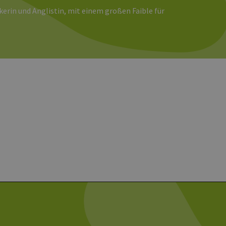
ird zur Berechnung von
Analyseberichte
erin und Anglistin, mit einem großen Faible für
 den Sitzungsstatus