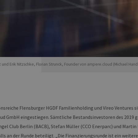
z und Erik Nitzschke, Florian Strunck, Founder von ampere.cloud (Michael Han
ionsreiche Flensburger HGDF Familienholding und Vireo Ventures si
ud GmbH eingestiegen. Sämtliche Bestandsinvestoren des 2019 g
ngel Club Berlin (BACB), Stefan Müller (CCO Enerparc) und Marti
lls an der Runde beteiligt. „Die Finanzierungsrunde ist ein weiter