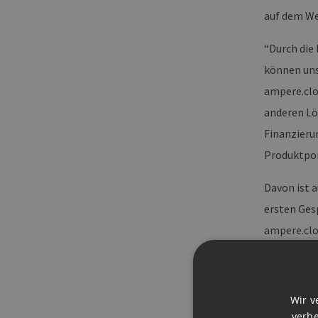
auf dem We
“Durch die 
können uns
ampere.clo
anderen Lö
Finanzieru
Produktpor
Davon ist 
ersten Ges
ampere.clo
sehr erfolg
Unternehme
erfolgver
Wir v
verbe