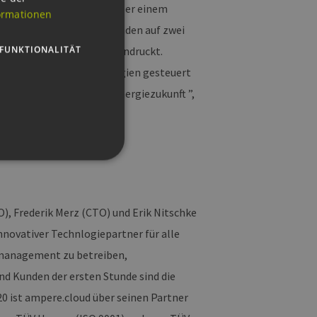
ENGLISH
erportfolio von bereits über einem
ormationen
GERMAN
Mitarbeitende und hat Kunden auf zwei
FUNKTIONALITÄT
en-VC Vireo Ventures beeindruckt.
ung von Erneuerbarer Energien gesteuert
ere und dekabonisierte Energiezukunft ”,
), Frederik Merz (CTO) und Erik Nitschke
g und die Kontoverwaltung.
nnovativer Technlogiepartner für alle
iemanagement zu betreiben,
nd Kunden der ersten Stunde sind die
 auf der PHP-Sprache
um Verwalten von
20 ist ampere.cloud über seinen Partner
erweise handelt es sich
, wie sie verwendet wird,