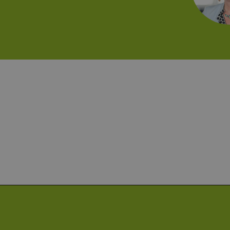
_ga_7TCBZELCXK
.erneu
energi
hambu