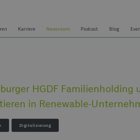
ren
Karriere
Newsroom
Podcast
Blog
Eve
sburger HGDF Familienholding u
stieren in Renewable-Unterneh
e
Digitalisierung