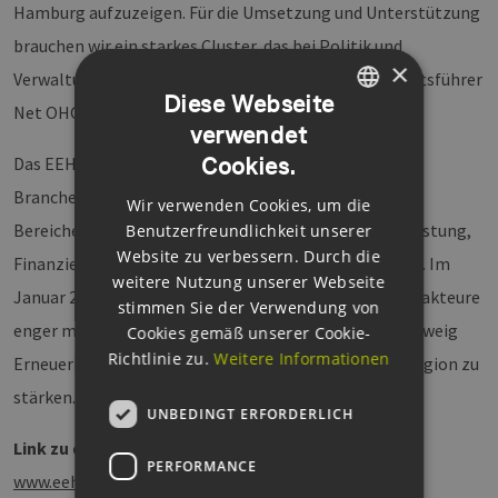
Hamburg aufzuzeigen. Für die Umsetzung und Unterstützung
brauchen wir ein starkes Cluster, das bei Politik und
×
Verwaltung Gehör findet“, sagt Jens Heidorn, Geschäftsführer
Diese Webseite
Net OHG.
verwendet
GERMAN
Cookies.
Das EEHH-Cluster ist ein schnell wachsendes
ENGLISH
Branchennetzwerk mit rund 180 Mitgliedern aus den
Wir verwenden Cookies, um die
GERMAN
Bereichen Herstellung, Projektentwicklung, Dienstleistung,
Benutzerfreundlichkeit unserer
Website zu verbessern. Durch die
Finanzierung und Forschung für erneuerbare Energien. Im
weitere Nutzung unserer Webseite
Januar 2011 gegründet, verfolgt es das Ziel, Branchenakteure
stimmen Sie der Verwendung von
enger mit einander zu vernetzen und den Wirtschaftszweig
Cookies gemäß unserer Cookie-
Richtlinie zu.
Weitere Informationen
Erneuerbare Energien in Hamburg und der Metropolregion zu
stärken.
UNBEDINGT ERFORDERLICH
Link zu den Filmen:
PERFORMANCE
www.eehh.de/news-details/items/filmkampagne-